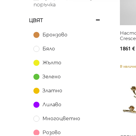
Dutchbone
поръчка
Eichholtz
ЦВЯТ
Kartell
Насто
Бронзово
Cresce
Lee Broom
1861
€
Бяло
Moooi
Жълто
В налич
Oluce
Зелено
Pols Potten
Златно
Ptmd
Лилаво
Reflection
Copenhagen
Многоцветно
White Label Living
Розово