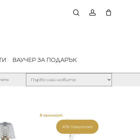
ТИ
ВАУЧЕР ЗА ПОДАРЪК
Sorted
лтата
by
latest
В наличност
40% Намаление