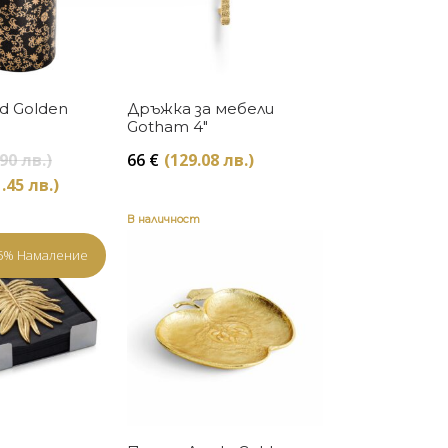
Купи
Купи
d Golden
Дръжка за мебели
Gotham 4″
Original
90 лв.)
66
€
(129.08 лв.)
price
Текущата
.45 лв.)
was:
цена
206 €
В наличност
е:
(402.90
103 €
5% Намаление
лв.).
(201.45
лв.).