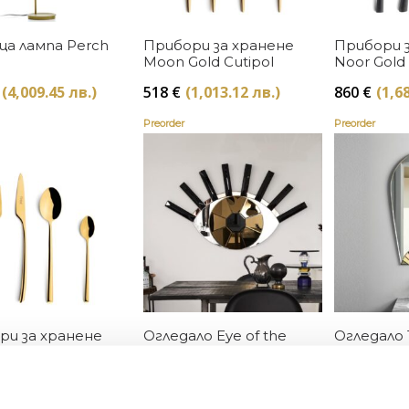
Купи
Купи
а лампа Perch
Прибори за хранене
Прибори 
Moon Gold Cutipol
Noor Gold 
(4,009.45 лв.)
518
€
(1,013.12 лв.)
860
€
(1,6
Preorder
Preorder
Купи
Купи
ри за хранене
Огледало Eye of the
Огледало T
Gold Cutipol
Tiger
(1,013.12 лв.)
1220
€
(2,387.00 лв.)
650
€
(1,2