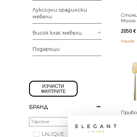
Луксозни градински
Стоящ
мебели
Moooi
2050
€
Висок клас мебели
Preorder
Подаръци
ИЗЧИСТИ
ФИЛТРИТЕ
БРАНД
Прибо
Mezzo 
518
€
LALIQUE