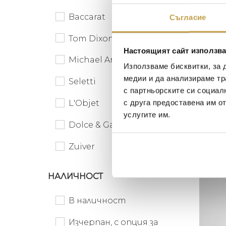
Preorder
Baccarat
Съгласие
Tom Dixon
Настоящият сайт използва
Michael Aram
Използваме бисквитки, за 
медии и да анализираме тр
Seletti
с партньорските си социал
с друга предоставена им о
L'Objet
услугите им.
Пенда
Dolce & Gabbana Casa
Globe 
1542
€
Zuiver
Preorder
Asiatides
НАЛИЧНОСТ
Catellani & Smith
В наличност
Cutipol
Изчерпан, с опция за