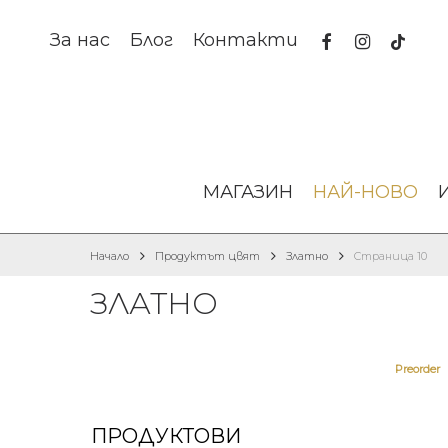
Skip
to
facebook
instagram
tiktok
За нас
Блог
Контакти
main
content
МАГАЗИН
НАЙ-НОВО
Начало
Продуктът цвят
Златно
Страница 10
ЗЛАТНО
Preorder
ПРОДУКТОВИ