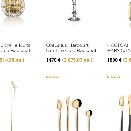
Купи
Купи
к Mille Nuits
Свещник Harcourt
НАСТОЛН
 Gold Baccarat
Our Fire Gold Baccarat
BABY CAN
NOMADIC
(514.38 лв.)
1470
€
(2,875.07 лв.)
1890
€
(3,
BACCARA
Preorder
Preorder