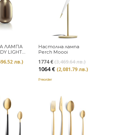
Купи
Купи
А ЛАМПА
Настолна лампа
DY LIGHT
Perch Moooi
 GOLD
Original
696.52 лв.)
1774
€
(3,469.64 лв.)
T
price
Текущата
1064
€
(2,081.79 лв.)
was:
цена
1774 €
Preorder
е:
(3,469.64
1064 €
лв.).
(2,081.79
лв.).