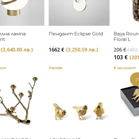
Купи
Купи
лна лампа
Пендант Eclipse Gold
Ваза Roun
nt
Floral L
(3,640.00 лв.)
1662
€
(3,250.59 лв.)
206
€
(402.
103
€
(201
ност
Preorder
В наличност
3