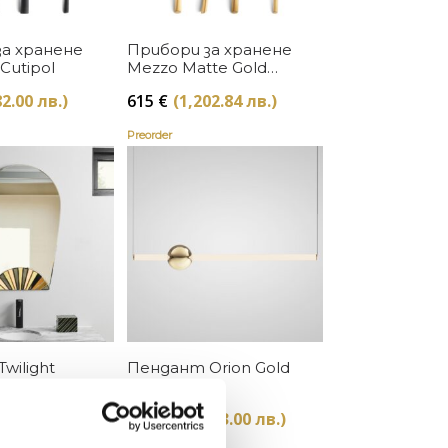
Купи
Купи
за хранене
Прибори за хранене
Cutipol
Mezzo Matte Gold
Cutipol
82.00 лв.)
615
€
(1,202.84 лв.)
Preorder
Купи
Купи
wilight
Пендант Orion Gold
Tube Light
72.00 лв.)
1546
€
(3,023.00 лв.)