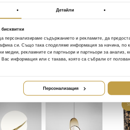
Preorder
Preorder
Детайли
 бисквитки
да персонализираме съдържанието и рекламите, да предост
афика си. Също така споделяме информация за начина, по к
ни медии, рекламните си партньори и партньори за анализ, 
т Вас информация или с такава, която са събрали от ползва
Купи
Купи
нт Orion Gold
Полилей Fulcrum 3
Пендант 
Light
Piece Polished Gold
Polished G
(3,015.89 лв.)
1950
€
(3,813.87 лв.)
558
€
(1,0
Персонализация
Preorder
В наличност
5