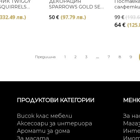
Купи
Купи
НИК TWIGGY
ДЕКОРАЦИЯ
Поставка
SQUIRRELS
SPARROWS GOLD SET
салфетки
3
Cocktail
(332.49 лв.)
50
€
(97.79 лв.)
99
€
(193.6
64
€
(125.
…
Предишна
1
2
3
7
8
9
ПРОДУКТОВИ КАТЕГОРИИ
МЕН
Висок клас мебели
За на
Аксесоари за интериора
Мага
Аромати за дома
Инте
За масата
Имо