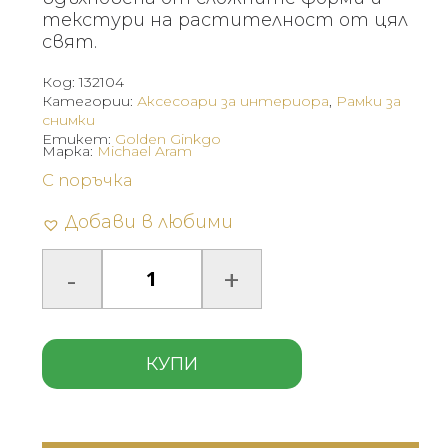
текстури на растителност от цял
свят.
Код:
132104
Категории:
Аксесоари за интериора
,
Рамки за
снимки
Етикет:
Golden Ginkgo
Марка:
Michael Aram
С поръчка
Добави в любими
КУПИ