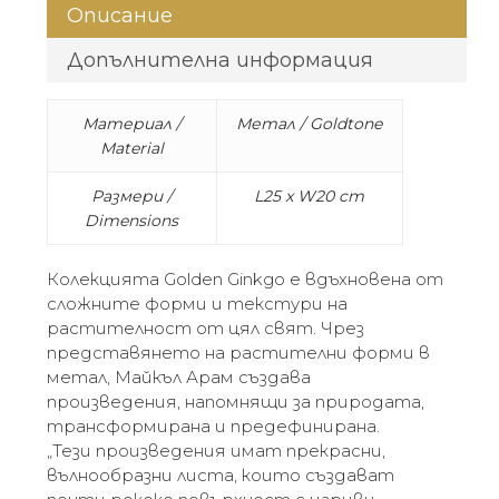
Описание
Допълнителна информация
Материал /
Метал / Goldtone
Material
Размери /
L25 x W20 cm
Dimensions
Колекцията Golden Ginkgo е вдъхновена от
сложните форми и текстури на
растителност от цял свят. Чрез
представянето на растителни форми в
метал, Майкъл Арам създава
произведения, напомнящи за природата,
трансформирана и предефинирана.
„Тези произведения имат прекрасни,
вълнообразни листа, които създават