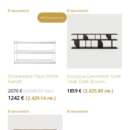
was:
цена
Кремаво
4837 €
е:
В наличност
В наличност
(9,460.35
3386 €
40% Намаление
Лилаво
лв.).
(6,622.24
лв.).
Розово
Синьо
Сребристо
Червено
Етажерка Trays White
Конзола Geometric Sofa
Kartell
Teak Dark Brown
Черно
Ethnicraft
Original
2070
€
(4,048.57 лв.)
1859
€
(3,635.89 лв.)
price
Текущата
1242
€
(2,429.14 лв.)
was:
цена
2070 €
е:
В наличност
В наличност
(4,048.57
1242 €
лв.).
(2,429.14
лв.).