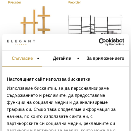
Preorder
Preorder
Съгласие
Детайли
За приложението
МЕБЕЛИ ЗА ДОМА И
ОФИСА
Етажерка Lepid
Етажерка Levante
Mustard Kartell
Mogg
ОСВЕТЛЕНИЕ
Настоящият сайт използва бисквитки
4208
€
(8,230.13 лв.)
14581
€
(28,517.96 лв.)
LALIQUE
АКСЕСОАРИ ЗА ИНТ
Използваме бисквитки, за да персонализираме
BACCARAT
ЗА МАСАТА
съдържанието и рекламите, да предоставяме
Preorder
Preorder
функции на социални медии и да анализираме
TOM DIXON
ТЕКСТИЛ ЗА ДОМА
трафика си. Също така споделяме информация за
MICHAEL ARAM
АРОМАТИ ЗА ДОМА
начина, по който използвате сайта ни, с
ASSOULINE
партньорските си социални медии, рекламните си
ИЗКУСТВО И КНИГИ
партньори и партньори за анализ, които може да я