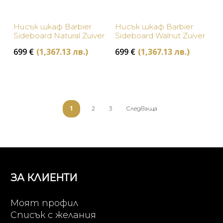
Нисък шкаф Barbier
Нисък шкаф Barbier
Sideboard Natural Zuiver
Sideboard Walnut Zuiver
699
€
(1,367.13 лв.)
699
€
(1,367.13 лв.)
1
2
3
Следваща
ЗА КЛИЕНТИ
Моят профил
Списък с желания