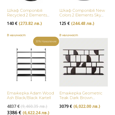
Шкафове и етажерки
Шкаф Componibili
Шкаф Componibili New
Намаление
Recycled 2 Elements
Colors 2 Elements Sky
Black Kartell
Blue Kartell
БРАНД
140
€
(273.82 лв.)
125
€
(244.48 лв.)
В наличност
В наличност
НАЛИЧНОСТ
30% Намаление
Ethnicraft
В наличност
ЦВЯТ
Zuiver
Изчерпан, с опция за поръчка
Бяло
ЦЕНА
Lago
Жълто
Dutchbone
Зелено
Kartell
Етажерка Adam Wood
Етажерка Geometric
Златно
Ash Black/Black Kartell
Teak Dark Brown
Mogg
Ethnicraft
Original
4837
€
(9,460.35 лв.)
3079
€
(6,022.00 лв.)
Кафяво
price
Текущата
3386
€
(6,622.24 лв.)