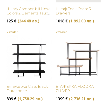
Шкаф Componibili New
Шкаф Teak Oscar 3
Colors 2 Elements Taupe
Drawers
Kartell
125
€
(244.48 лв.)
1018
€
(1,992.00 лв.)
Preorder
Preorder
Етажерка Class Black
ЕТАЖЕРКА FLODKA
Dutchbone
ZUIVER
899
€
(1,758.29 лв.)
1399
€
(2,736.21 лв.)