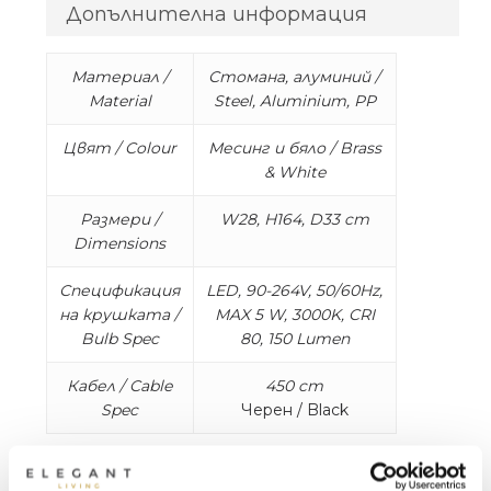
Допълнителна информация
Материал /
Стомана, алуминий /
Material
Steel, Aluminium, PP
Цвят / Colour
Месинг и бяло / Brass
& White
Размери /
W28, H164, D33 cm
Dimensions
Спецификация
LED, 90-264V, 50/60Hz,
на крушката /
MAX 5 W, 3000K, CRI
Bulb Spec
80, 150 Lumen
Кабел / Cable
450 cm
Spec
Черен / Black
Погледнете нагоре към меката светлина,