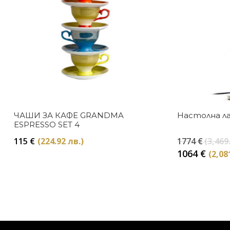
ЧАШИ ЗА КАФЕ GRANDMA
Настолна ла
ESPRESSO SET 4
115
€
(224.92 лв.)
1774
€
(3,469
1064
€
(2,08