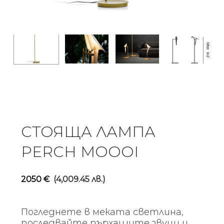
СТОЯЩА ЛАМПА
PERCH MOOOI
2050
€
(4,009.45 лв.)
Погледнете в меката светлина,
последвайте пърхащите звуци и