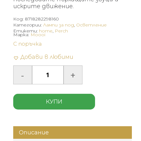
искрите движение.
Код:
8718282298160
Категории:
Лампи за под
,
Осветление
Етикети:
home
,
Perch
Марка:
Moooi
С поръчка
Добави в любими
КУПИ
Описание