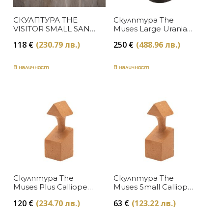
Gardeco
СКУЛПТУРА THE
Скулптура The
В наличност
ЦВЯТ
VISITOR SMALL SAND
Muses Large Urania
COR02 БЕЖОВО
Natural Gardeco
Изчерпан, с опция за поръчка
118
€
(230.79 лв.)
250
€
(488.96 лв.)
КЕРАМИКА
Кафяво
ЦЕНА
GARDECO
В наличност
В наличност
Червено
Скулптура The
Скулптура The
Muses Plus Calliope
Muses Small Calliope
Ochre Gardeco
Ochre Gardeco
120
€
(234.70 лв.)
63
€
(123.22 лв.)