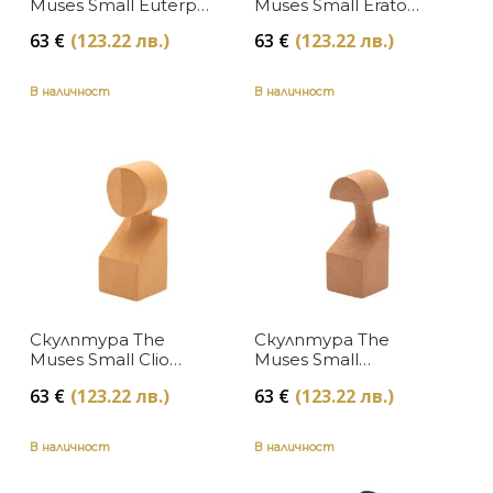
Muses Small Euterpe
Muses Small Erato
White Gardeco
Ochre Gardeco
63
€
(123.22 лв.)
63
€
(123.22 лв.)
В наличност
В наличност
Скулптура The
Скулптура The
Muses Small Clio
Muses Small
Ochre Gardeco
Terpsichore Ochre
63
€
(123.22 лв.)
63
€
(123.22 лв.)
Gardeco
В наличност
В наличност