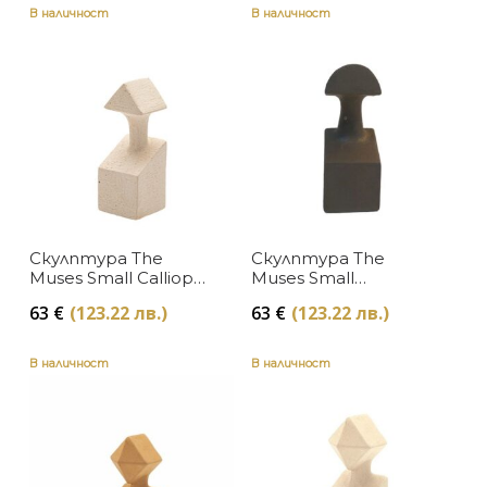
В наличност
В наличност
Скулптура The
Скулптура The
Muses Small Calliope
Muses Small
White Gardeco
Terpsichore Natural
63
€
(123.22 лв.)
63
€
(123.22 лв.)
Gardeco
В наличност
В наличност