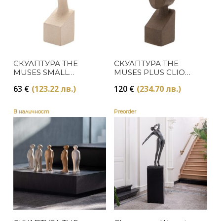
СКУЛПТУРА THE
СКУЛПТУРА THE
MUSES SMALL
MUSES PLUS CLIO
TERPSICHORE
NATURAL
63
€
(123.22 лв.)
120
€
(234.70 лв.)
WHITE
В наличност
Preorder