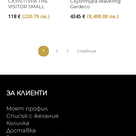
СКУЛПТУРА THE
Скулптура Wavering
VISITOR SMALL
Gardeco
118
€
(230.79 лв.)
4345
€
(8,498.08 лв.)
1
2
3
Следваща
ЗА КЛИЕНТИ
Моят профил
Списък с желания
Количка
Доставка