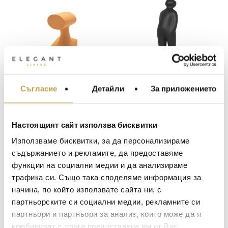
Съгласие
Детайли
За приложението
МЕБЕЛИ ЗА ДОМА И
Скулптура The
Скулптура The
ОФИСА
Muses Small Euterpe
Visitor Small Black
Ochre Gardeco
Gardeco
ОСВЕТЛЕНИЕ
63
€
(123.22 лв.)
118
€
(230.79 лв.)
Настоящият сайт използва бисквитки
LALIQUE
АКСЕСОАРИ ЗА ИНТ
Използваме бисквитки, за да персонализираме
В наличност
В наличност
BACCARAT
ЗА МАСАТА
съдържанието и рекламите, да предоставяме
функции на социални медии и да анализираме
TOM DIXON
ТЕКСТИЛ ЗА ДОМА
трафика си. Също така споделяме информация за
MICHAEL ARAM
АРОМАТИ ЗА ДОМА
начина, по който използвате сайта ни, с
ASSOULINE
партньорските си социални медии, рекламните си
ИЗКУСТВО И КНИГИ
партньори и партньори за анализ, които може да я
SELETTI
ВИСОК КЛАС МЕБЕЛ
комбинират с друга предоставена им от Вас