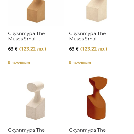
Скулптура The
Скулптура The
Muses Small
Muses Small
Melpomene Ochre
Melpomene White
63
€
(123.22 лв.)
63
€
(123.22 лв.)
Gardeco
Gardeco
В наличност
В наличност
Скулптура The
Скулптура The