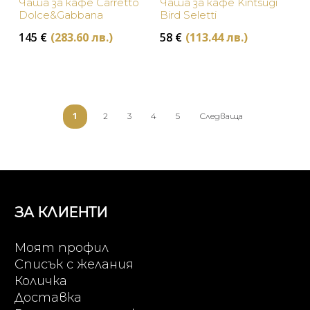
Чаша за кафе Carretto
Чаша за кафе Kintsugi
Dolce&Gabbana
Bird Seletti
145
€
(283.60 лв.)
58
€
(113.44 лв.)
1
2
3
4
5
Следваща
ЗА КЛИЕНТИ
Моят профил
Списък с желания
Количка
Доставка