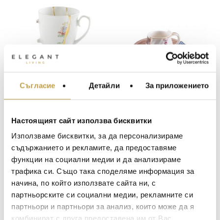
Съгласие
Детайли
За приложението
МЕБЕЛИ ЗА ДОМА И
Чаша Kintsugi Mug
Чаша за кафе Hybrid
ОФИСА
Seletti
Djenne Seletti
ОСВЕТЛЕНИЕ
52
€
(101.70 лв.)
45
€
(88.00 лв.)
Настоящият сайт използва бисквитки
LALIQUE
АКСЕСОАРИ ЗА ИНТ
Използваме бисквитки, за да персонализираме
В наличност
В наличност
BACCARAT
ЗА МАСАТА
съдържанието и рекламите, да предоставяме
функции на социални медии и да анализираме
TOM DIXON
ТЕКСТИЛ ЗА ДОМА
трафика си. Също така споделяме информация за
MICHAEL ARAM
АРОМАТИ ЗА ДОМА
начина, по който използвате сайта ни, с
ASSOULINE
партньорските си социални медии, рекламните си
ИЗКУСТВО И КНИГИ
партньори и партньори за анализ, които може да я
SELETTI
ВИСОК КЛАС МЕБЕЛ
комбинират с друга предоставена им от Вас