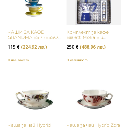
ЧАШИ ЗА КАФЕ
Комплект за кафе
GRANDMA ESPRESSO
Bialetti Moka Blu
SET 4
Mediterraneo
115
€
(224.92 лв.)
250
€
(488.96 лв.)
Dolce&Gabbana
В наличност
В наличност
Чаша за чай Hybrid
Чаша за чай Hybrid Zora