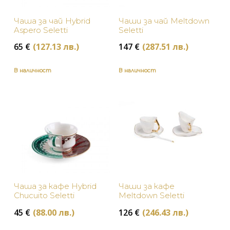
Порцеланови чаши
Чаша за чай Hybrid
Чаши за чай Meltdown
Сервизи за хранене
Aspero Seletti
Seletti
БРАНД
65
€
(127.13 лв.)
147
€
(287.51 лв.)
В наличност
В наличност
НАЛИЧНОСТ
Baccarat
В наличност
ЦВЯТ
Michael Aram
Изчерпан, с опция за поръчка
Бяло
ЦЕНА
Seletti
Зелено
L'Objet
Златно
Dolce & Gabbana Casa
Чаша за кафе Hybrid
Чаши за кафе
Синьо
Chucuito Seletti
Meltdown Seletti
Pols Potten
45
€
(88.00 лв.)
126
€
(246.43 лв.)
Сребристо
Porcel