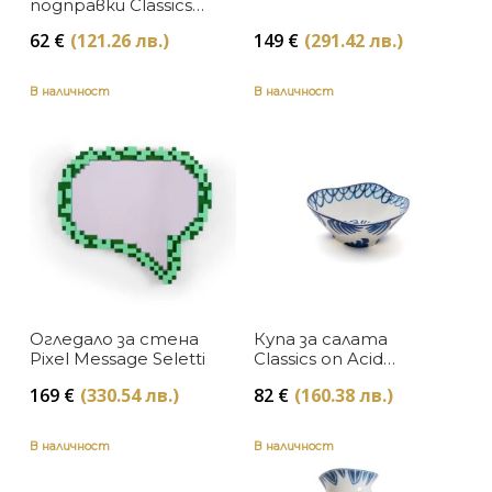
подправки Classics
on Acid Dots & Ginger
62
€
(121.26 лв.)
149
€
(291.42 лв.)
Seletti
В наличност
В наличност
Огледало за стена
Купа за салата
Pixel Message Seletti
Classics on Acid
Pajaro Seletti
169
€
(330.54 лв.)
82
€
(160.38 лв.)
В наличност
В наличност