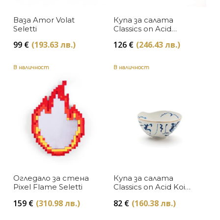
Изкуство и книги
Seletti
Ваза Amor Volat
Купа за салата
В наличност
ЦВЯТ
Мебели за дома и офиса
Seletti
Classics on Acid
Psycho Seletti
Изчерпан, с опция за поръчка
99
€
(193.63 лв.)
126
€
(246.43 лв.)
Бяло
Намаление
ЦЕНА
В наличност
В наличност
Жълто
Осветление
Подаръци
Зелено
Текстил за дома
Златно
Многоцветно
Охра
Розово
Огледало за стена
Купа за салата
Pixel Flame Seletti
Classics on Acid Koi
Seletti
Синьо
159
€
(310.98 лв.)
82
€
(160.38 лв.)