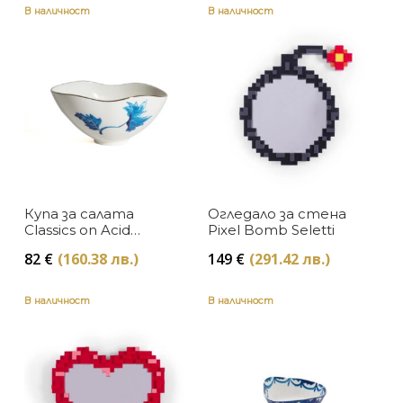
Сребристо
В наличност
В наличност
Червено
Черно
Купа за салата
Огледало за стена
Classics on Acid
Pixel Bomb Seletti
Chinese Leaves
82
€
(160.38 лв.)
149
€
(291.42 лв.)
Seletti
В наличност
В наличност