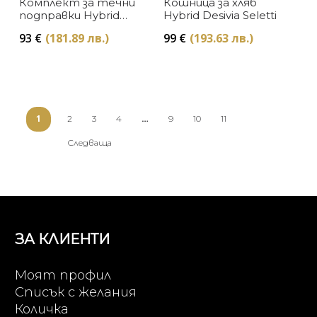
Комплект за течни
Кошница за хляб
подправки Hybrid
Hybrid Desivia Seletti
Thelme Seletti
93
€
(181.89 лв.)
99
€
(193.63 лв.)
1
…
2
3
4
9
10
11
Следваща
ЗА КЛИЕНТИ
Моят профил
Списък с желания
Количка