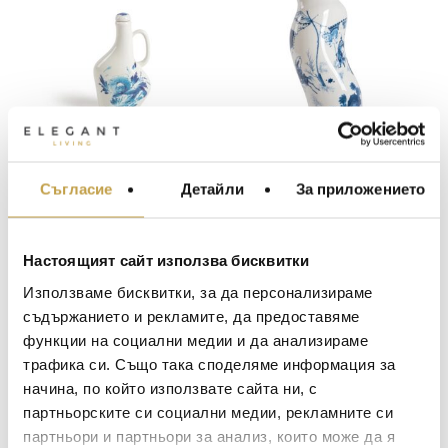
Съд за течни
Ваза Classics on Acid
Съгласие
Детайли
За приложението
МЕБЕЛИ ЗА ДОМА И
подправки Classics
King Wen Seletti
ОФИСА
on Acid Hana Seletti
62
€
(121.26 лв.)
142
€
(277.73 лв.)
ОСВЕТЛЕНИЕ
Настоящият сайт използва бисквитки
LALIQUE
АКСЕСОАРИ ЗА ИНТ
В наличност
В наличност
Използваме бисквитки, за да персонализираме
BACCARAT
ЗА МАСАТА
съдържанието и рекламите, да предоставяме
функции на социални медии и да анализираме
TOM DIXON
ТЕКСТИЛ ЗА ДОМА
трафика си. Също така споделяме информация за
MICHAEL ARAM
АРОМАТИ ЗА ДОМА
начина, по който използвате сайта ни, с
ASSOULINE
партньорските си социални медии, рекламните си
ИЗКУСТВО И КНИГИ
партньори и партньори за анализ, които може да я
SELETTI