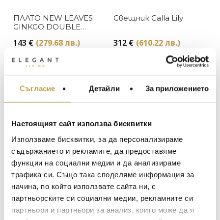
ПЛАТО NEW LEAVES
Свещник Calla Lily
GINKGO DOUBLE
COMPARTMENT
143
€
(279.68 лв.)
312
€
(610.22 лв.)
DISH
Preorder
Preorder
Съгласие
Детайли
За приложението
МЕБЕЛИ ЗА ДОМА И
ОФИСА
ОСВЕТЛЕНИЕ
Настоящият сайт използва бисквитки
LALIQUE
АКСЕСОАРИ ЗА ИНТ
Използваме бисквитки, за да персонализираме
BACCARAT
ЗА МАСАТА
съдържанието и рекламите, да предоставяме
функции на социални медии и да анализираме
TOM DIXON
ТЕКСТИЛ ЗА ДОМА
трафика си. Също така споделяме информация за
Съд за мед с лъжица
Рамка за снимка
MICHAEL ARAM
АРОМАТИ ЗА ДОМА
Apple Goldtone
Twig Gold
начина, по който използвате сайта ни, с
ASSOULINE
партньорските си социални медии, рекламните си
ИЗКУСТВО И КНИГИ
132
€
(258.17 лв.)
175
€
(342.27 лв.)
партньори и партньори за анализ, които може да я
SELETTI
ВИСОК КЛАС МЕБЕЛ