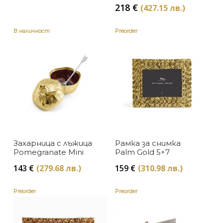
Розово злато
Cutipol
price
Текуща
218
€
(427.15 лв.)
was:
цена
Сиво
Dutchbone
312 €
е:
В наличност
Preorder
(610.22
218 €
Синьо
Eichholtz
лв.).
(427.15
лв.).
Слонова кост
Kartell
Lee Broom
Сребристо
Moooi
Червено
Oluce
Черно
Захарница с лъжица
Рамка за снимка
Pomegranate Mini
Palm Gold 5×7
Pols Potten
143
€
(279.68 лв.)
159
€
(310.98 лв.)
Ptmd
Preorder
Preorder
Reflection Copenhagen
White Label Living