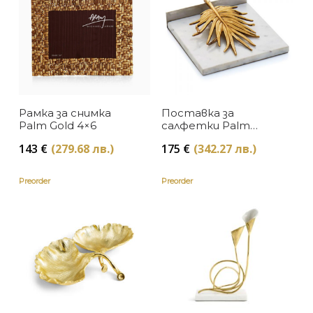
Sitap
Рамка за снимка
Поставка за
Palm Gold 4×6
салфетки Palm
Dinner
143
€
(279.68 лв.)
175
€
(342.27 лв.)
Preorder
Preorder