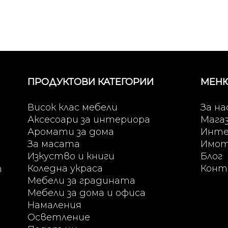
ПРОДУКТОВИ КАТЕГОРИИ
МЕН
Висок клас мебели
За на
Аксесоари за интериора
Мага
Аромати за дома
Инте
За масата
Имо
Изкуство и книги
Блог
Коледна украса
Конт
т
Мебели за градината
Мебели за дома и офиса
Намаления
Осветление