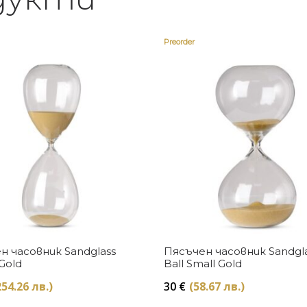
Preorder
Купи
Купи
н часовник Sandglass
Пясъчен часовник Sandgl
 Gold
Ball Small Gold
254.26 лв.)
30
€
(58.67 лв.)