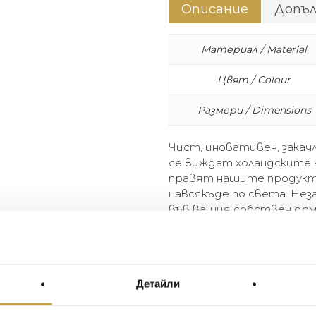
Описание
Допъ
Материал / Material
Цвят / Colour
Размери / Dimensions
Чист, иновативен, закачл
се виждат холандските 
правят нашите продукти
навсякъде по света. Нез
във вашия собствен дом
концепция за пространст
нормалното.
Clear, innovative, tongue-in
Детайли
Dutch roots. It’s these very
right at home anywhere in th