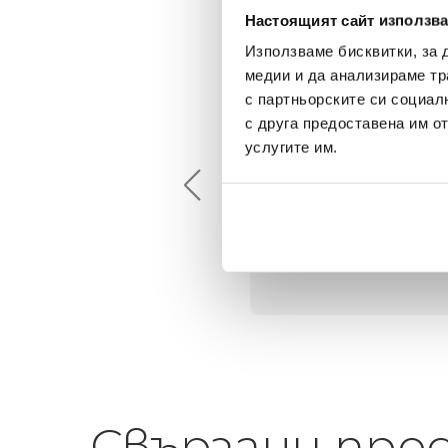
Настоящият сайт използва
Използваме бисквитки, за 
медии и да анализираме тр
с партньорските си социал
Maxim Behar
Георги Питов
с друга предоставена им о
2022-06-18
2021-06-01
услугите им.
й-доброто място за
Много интересни
иятна атмосфера на
предложения! Любезен
щата ви или просто за
персонал.
егантен подарък
Свързани про