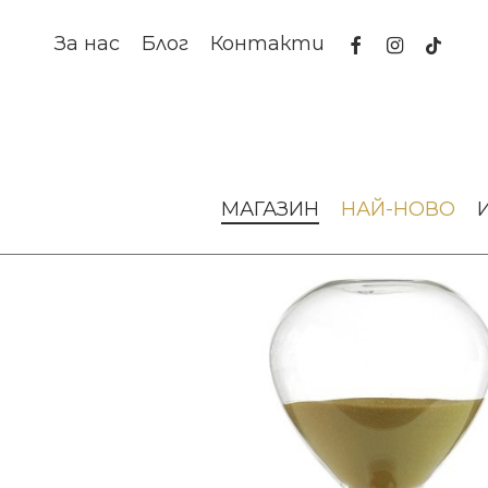
Skip
to
facebook
instagram
tiktok
За нас
Блог
Контакти
main
content
Начало
Аксесоари за интериора
Декорации за дома
МАГАЗИН
НАЙ-НОВО