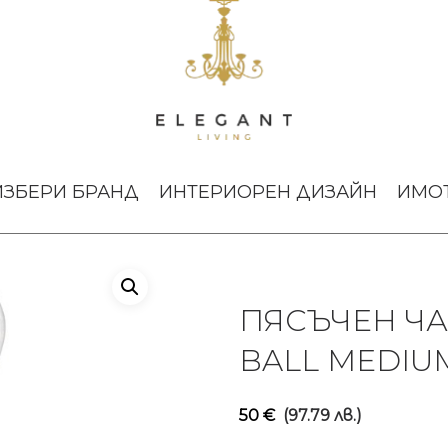
Пясъчен часовник Sandglass Ball Medium Gold
ИЗБЕРИ БРАНД
ИНТЕРИОРЕН ДИЗАЙН
ИМО
ПЯСЪЧЕН Ч
BALL MEDIU
50
€
(97.79 лв.)