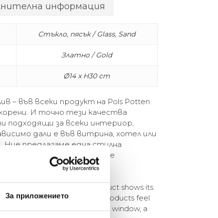
лнителна информация
Стъкло, пясък / Glass, Sand
Златно / Gold
Ø14 x H30 cm
ив – във всеки продукт на Pols Potten
корени. И точно тези качества
 подходящи за всеки интериор,
ависимо дали е във витрина, хотел или
. Ние предлагаме една стилна
ва и ви каним да забравите
-cheek, every Pols Potten product shows its
За приложението
 same qualities that make our products feel
e world. Whether it is in a shop window, a