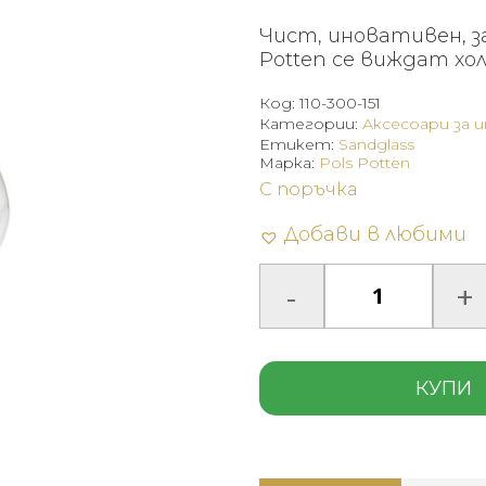
Чист, иновативен, за
Potten се виждат хо
Код:
110-300-151
Категории:
Аксесоари за 
Етикет:
Sandglass
Марка:
Pols Potten
С поръчка
Добави в любими
КУПИ