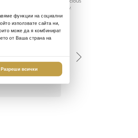
 We globally offer a style-conscious
te you to forget about normalcy.
авяме функции на социални
ойто използвате сайта ни,
които може да я комбинират
елина Линковска
Евелина Петкова
нето от Ваша страна на
18-08-10
2024-07-16
брото място в града
Хареса ми
шен декор - уникално и
Разреши всички
о