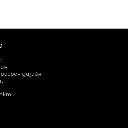
Ю
с
зин
риорен дизайн
ти
акти