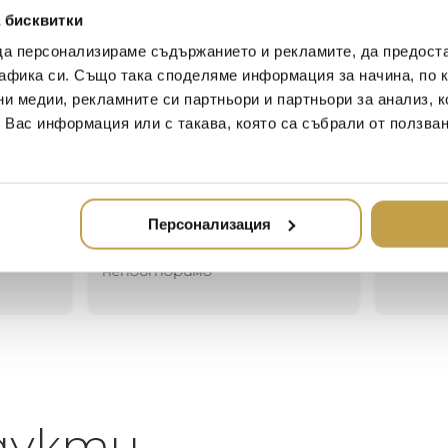
hotel or your very own home.
 бисквитки
concept for spaces and invi
да персонализираме съдържанието и рекламите, да предост
афика си. Също така споделяме информация за начина, по к
ни медии, рекламните си партньори и партньори за анализ, 
Иван Иванов
Ив
т Вас информация или с такава, която са събрали от ползва
2020-05-20
20
Един магазин за красив и
Най-до
елегантен дом. В него ще
за дома
Персонализация
намерите всичко, което ще
стилн
направи жилището ви
неповторимо
дукти