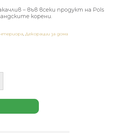
качлив – във всеки продукт на Pols
ландските корени.
интериора
,
Декорации за дома