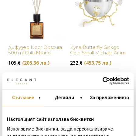
Дифузер Noor Obscura
Купа Butterfly Ginkgo
500 ml Culti Milano
Gold Small Michael Aram
105
€
(205.36 лв.)
232
€
(453.75 лв.)
В наличност
В наличност
Съгласие
Детайли
За приложението
МЕБЕЛИ ЗА ДОМА И
ОФИСА
ОСВЕТЛЕНИЕ
Настоящият сайт използва бисквитки
LALIQUE
АКСЕСОАРИ ЗА ИНТ
Използваме бисквитки, за да персонализираме
BACCARAT
съдържанието и рекламите, да предоставяме