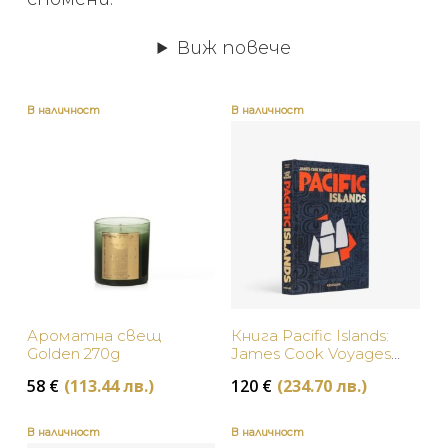
За масата
Виж повече
Изкуство и книги
БРАНД
Осветление
В наличност
В наличност
Подаръци
НАЛИЧНОСТ
LALIQUE
В наличност
ЦВЯТ
Baccarat
Изчерпан, с опция за поръчка
Бяло
ЦЕНА
Michael Aram
Зелено
Assouline
Ароматна свещ
Книга Pacific Islands:
Златно
Seletti
Golden 270g
James Cook Voyages
Assouline
Розово
58
€
(113.44 лв.)
120
€
(234.70 лв.)
L'Objet
Синьо
Culti
В наличност
В наличност