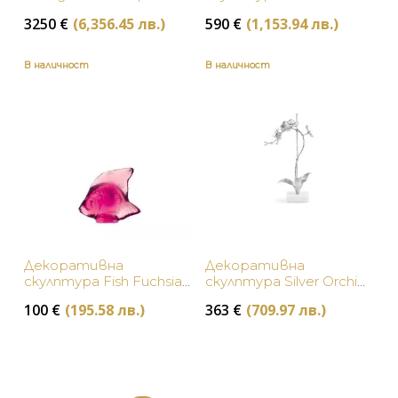
Large Clear Lalique
3250
€
(6,356.45 лв.)
590
€
(1,153.94 лв.)
В наличност
В наличност
Декоративна
Декоративна
скулптура Fish Fuchsia
скулптура Silver Orchid
Lalique
Small Michael Aram
100
€
(195.58 лв.)
363
€
(709.97 лв.)