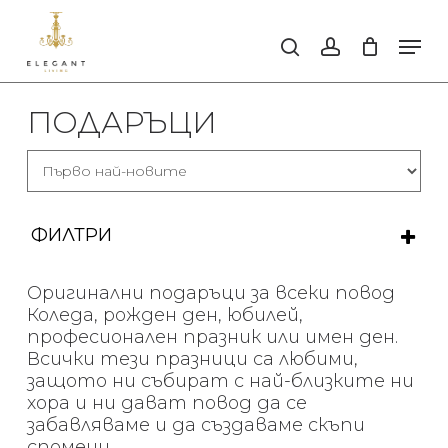
Skip
to
Men
search
account
main
Close
content
Men
ПОДАРЪЦИ
ФИЛТРИ
ИЗИСТИ ФИЛТРИТЕ
Оригинални подаръци за всеки повод
Коледа, рожден ден, юбилей,
КАТЕГОРИИ
професионален празник или имен ден.
Всички тези празници са любими,
Аксесоари за интериора
защото ни събират с най-близките ни
хора и ни дават повод да се
Аромати за дома
забавляваме и да създаваме скъпи
спомени.