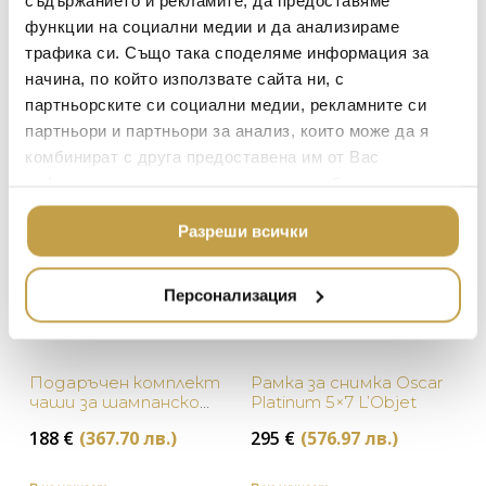
ЗА МАСАТА
функции на социални медии и да анализираме
TOM DIXON
Кутия за бижута
Настолна лампа My
ТЕКСТИЛ ЗА ДОМА
Beausoleil Deco L’Objet
Little Holiday Seletti
трафика си. Също така споделяме информация за
MICHAEL ARAM
АРОМАТИ ЗА ДОМА
начина, по който използвате сайта ни, с
195
€
(381.39 лв.)
279
€
(545.68 лв.)
ASSOULINE
партньорските си социални медии, рекламните си
ИЗКУСТВО И КНИГИ
партньори и партньори за анализ, които може да я
SELETTI
В наличност
В наличност
ВИСОК КЛАС МЕБЕЛ
комбинират с друга предоставена им от Вас
L’OBJET
информация или с такава, която са събрали от
ЛУКСОЗНИ ГРАДИН
МЕБЕЛИ
ползването от Ваша страна на услугите им.
DOLCE & GABBANA C
Разреши всички
ПОДАРЪЦИ
ETHNICRAFT
НАМАЛЕНИЕ
ZUIVER
Персонализация
DUTCHBONE
Подаръчен комплект
Рамка за снимка Oscar
чаши за шампанско
Platinum 5×7 L’Objet
Reflective & рамка за
188
€
(367.70 лв.)
295
€
(576.97 лв.)
снимка Heart 4×6
Michael Aram