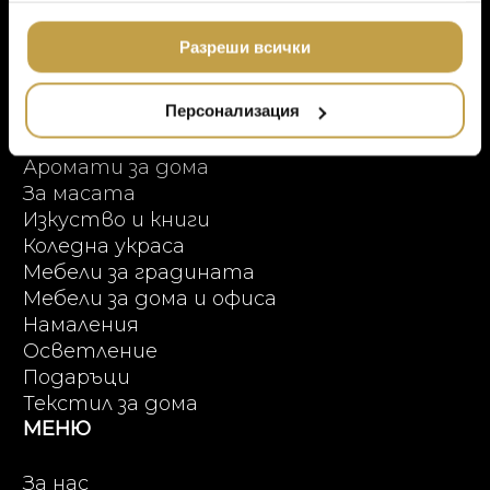
ЛУКСОЗНИ ГРАДИН
Условия за ползване
МЕБЕЛИ
ползването от Ваша страна на услугите им.
DOLCE & GABBANA C
Онлайн пазаруване
Разреши всички
ПРОДУКТОВИ КАТЕГОРИИ
ПОДАРЪЦИ
ETHNICRAFT
НАМАЛЕНИЕ
ZUIVER
Персонализация
Висок клас мебели
Аксесоари за интериора
DUTCHBONE
Аромати за дома
За масата
Изкуство и книги
Коледна украса
Мебели за градината
Мебели за дома и офиса
Намаления
Осветление
Подаръци
Текстил за дома
МЕНЮ
За нас