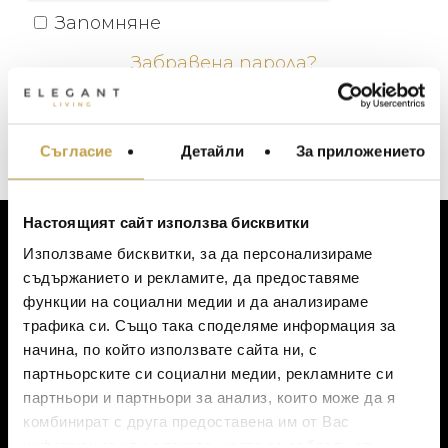
Запомняне
Забравена парола?
Съгласие
Детайли
За приложението
МЕБЕЛИ ЗА ДОМА И
ОФИСА
ОСВЕТЛЕНИЕ
Настоящият сайт използва бисквитки
LALIQUE
АКСЕСОАРИ ЗА ИНТ
Използваме бисквитки, за да персонализираме
ЗА КЛИЕНТИ
BACCARAT
ЗА МАСАТА
съдържанието и рекламите, да предоставяме
функции на социални медии и да анализираме
TOM DIXON
ТЕКСТИЛ ЗА ДОМА
Моят профил
трафика си. Също така споделяме информация за
Списък с желания
MICHAEL ARAM
АРОМАТИ ЗА ДОМА
начина, по който използвате сайта ни, с
Количка
ASSOULINE
партньорските си социални медии, рекламните си
ИЗКУСТВО И КНИГИ
Доставка
партньори и партньори за анализ, които може да я
SELETTI
Ваучер за подарък
ВИСОК КЛАС МЕБЕЛ
комбинират с друга предоставена им от Вас
Политика за поверителност
L’OBJET
информация или с такава, която са събрали от