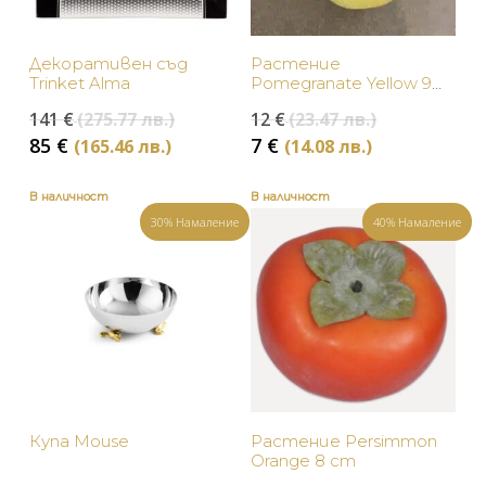
Месинг
Декоративен съд
Растение
Оранжево
Trinket Alma
Pomegranate Yellow 9
cm
Original
Original
141
€
(275.77 лв.)
12
€
(23.47 лв.)
Сиво
price
price
Текущата
Текущата
85
€
7
€
(165.46 лв.)
(14.08 лв.)
was:
was:
цена
цена
Синьо
141 €
12 €
е:
е:
В наличност
В наличност
(275.77
(23.47
85 €
7 €
Сребристо
30% Намаление
40% Намаление
лв.).
лв.).
(165.46
(14.08
лв.).
лв.).
Червено
Черно
Купа Mouse
Растение Persimmon
Orange 8 cm