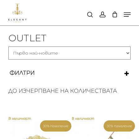
Skip
to
Men
search
account
main
Close
content
Men
OUTLET
ФИЛТРИ
ИЗИСТИ ФИЛТРИТЕ
ДО ИЗЧЕРПВАНЕ НА КОЛИЧЕСТВАТА
КАТЕГОРИИ
Аксесоари за интериора
В наличност
В наличност
30% Намаление
30% Намаление
За масата