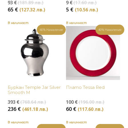
Original
Original
93
€
(181.89 лв.)
9
€
(17.60 лв.)
price
price
Текущата
Текущата
65
€
5
€
(127.32 лв.)
(10.56 лв.)
was:
was:
цена
цена
93 €
9 €
е:
е:
В наличност
В наличност
(181.89
(17.60
65 €
5 €
40% Намаление
40% Намаление
лв.).
лв.).
(127.32
(10.56
лв.).
лв.).
Буркан Temple Jar Silver
Плато Tessa Red
Smooth M
Original
Original
393
€
(768.64 лв.)
100
€
(196.00 лв.)
price
price
Текущата
Текущат
236
€
60
€
(461.18 лв.)
(117.60 лв.)
was:
was:
цена
цена
393 €
100 €
е:
е:
В наличност
В наличност
(768.64
(196.00
236 €
60 €