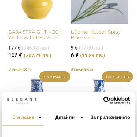
ВАЗА STRAIGHT NECK
Цвете Muscari Spray
YELLOW IMPERIAL S
Blue 61 cm
Original
Original
177
€
(346.18 лв.)
9
€
(17.00 лв.)
price
price
Текущата
Текущата
106
€
6
€
(207.71 лв.)
(11.89 лв.)
was:
was:
цена
цена
177 €
9 €
е:
е:
В наличност
В наличност
(346.18
(17.00
106 €
6 €
40% Намаление
40% Намаление
лв.).
лв.).
(207.71
(11.89
лв.).
лв.).
Съгласие
Детайли
За приложението
МЕБЕЛИ ЗА ДОМА И
ОФИСА
ОСВЕТЛЕНИЕ