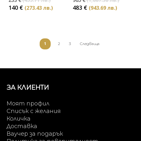
233
€
(455.71 лв.)
965
€
(1,887.38 лв.)
price
price
Текущата
Текуща
140
€
483
€
(273.43 лв.)
(943.69 лв.)
was:
was:
цена
цена
233 €
965 €
е:
е:
(455.71
(1,887.3
140 €
483 €
лв.).
лв.).
(273.43
(943.69
лв.).
лв.).
1
2
3
Следваща
ЗА КЛИЕНТИ
Моят профил
Списък с желания
Количка
Доставка
Ваучер за подарък