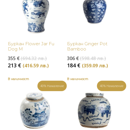
Буркан Flower Jar Fu
Буркан Ginger Pot
Dog M
Bamboo
Original
Original
355
€
(694.32 лв.)
306
€
(598.48 лв.)
price
price
Текущата
Текуща
213
€
184
€
(416.59 лв.)
(359.09 лв.)
was:
was:
цена
цена
355 €
306 €
е:
е:
В наличност
В наличност
(694.32
(598.48
213 €
184 €
40% Намаление
40% Намаление
лв.).
лв.).
(416.59
(359.09
лв.).
лв.).