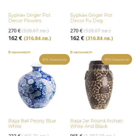
Буркан Ginger Pot
Буркан Ginger Pot
Decor Flowers
Decor Fu Dog
Original
Original
270
€
(528.07 лв.)
270
€
(528.07 лв.)
price
price
Текущата
Текуща
162
€
162
€
(316.84 лв.)
(316.84 лв.)
was:
was:
цена
цена
270 €
270 €
е:
е:
В наличност
В наличност
(528.07
(528.07
162 €
162 €
40% Намаление
50% Намаление
лв.).
лв.).
(316.84
(316.84
лв.).
лв.).
Ваза Ball Peony Blue
Ваза Jar Round Archaic
White
White And Black
Original
Original