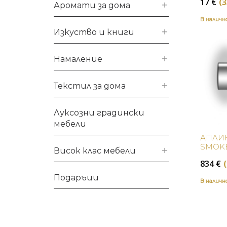
17
€
(3
Аромати за дома
В налич
Изкуство и книги
Намаление
Текстил за дома
Луксозни градински
мебели
АПЛИК
SMOKE
Висок клас мебели
834
€
Подаръци
В налич