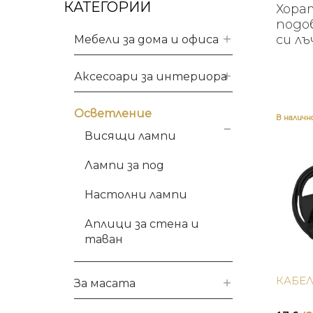
КАТЕГОРИИ
Хора
подо
си лъ
Мебели за дома и офиса
Аксесоари за интериора
Осветление
В налич
Висящи лампи
Лампи за под
Настолни лампи
Аплици за стена и
таван
КАБЕЛ
За масата