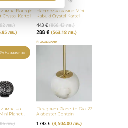
Купи
Купи
лампа Bourgie
Настолна лампа Mini
 Crystal Kartell
Kabuki Crystal Kartell
Original
Original
92 лв.)
443
€
(866.43 лв.)
price
price
Текущата
Текущата
288
€
.95 лв.)
(563.18 лв.)
was:
was:
цена
цена
432 €
443 €
В наличност
е:
е:
(844.92
(866.43
259 €
288 €
0% Намаление
лв.).
лв.).
(506.95
(563.18
лв.).
лв.).
Купи
Купи
лампа на
Пендант Planette Dia. 22
ini Planet
Alabaster Contain
ll
Original
06 лв.)
1792
€
(3,504.00 лв.)