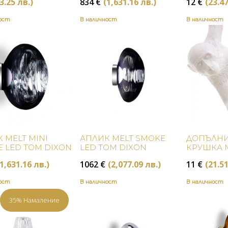
3.25 лв.)
834
€
(1,631.16 лв.)
12
€
(23.47
ност
В наличност
В наличност
Купи
Купи
 MELT MINI
АПЛИК MELT SMOKE
ДОПЪЛНИ
 LED TOM DIXON
LED TOM DIXON
КРУШКА 
SELETTI
(1,631.16 лв.)
1062
€
(2,077.09 лв.)
11
€
(21.51
ност
В наличност
В наличност
35% Намаление