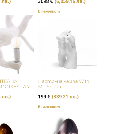
 лв.)
3098
€
(6,059.16 лв.)
В наличност
Купи
Купи
ТЕЛНА
Настолна лампа With
MONKEY LAMP
Me Seletti
 лв.)
199
€
(389.21 лв.)
В наличност