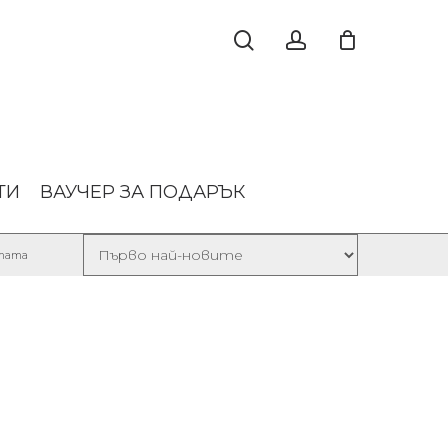
ТИ
ВАУЧЕР ЗА ПОДАРЪК
Sorted
лтата
by
latest