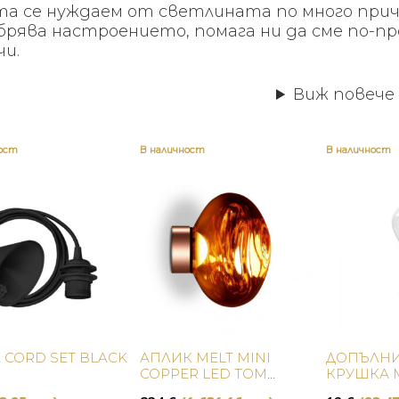
та се нуждаем от светлината по много причи
брява настроението, помага ни да сме по-п
чи.
Виж повече
ност
В наличност
В наличност
Купи
Купи
 CORD SET BLACK
АПЛИК MELT MINI
ДОПЪЛНИ
COPPER LED TOM
КРУШКА 
DIXON
OUTDOOR 