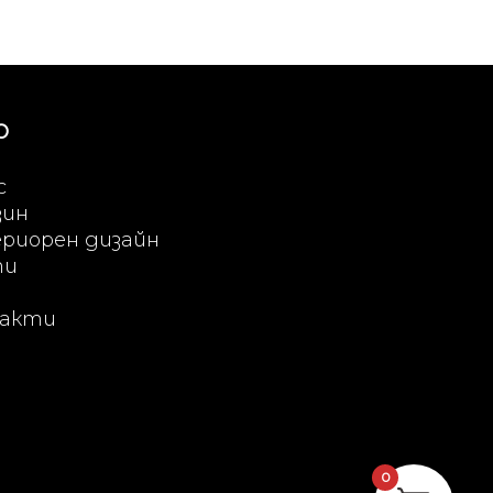
Ю
с
зин
риорен дизайн
ти
акти
0