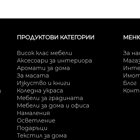
ПРОДУКТОВИ КАТЕГОРИИ
МЕН
Висок клас мебели
За на
Аксесоари за интериора
Мага
Аромати за дома
Инте
За масата
Имо
Изкуство и книги
Блог
Коледна украса
Конт
т
Мебели за градината
Мебели за дома и офиса
Намаления
Осветление
Подаръци
Текстил за дома