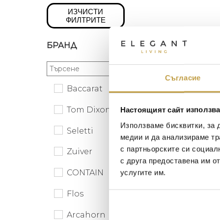
ИЗЧИСТИ
ФИЛТРИТЕ
БРАНД
Насто
Съгласие
батер
Transpa
Baccarat
220
€
(
143
€
Tom Dixon
Настоящият сайт използва
В налич
Използваме бисквитки, за 
Seletti
медии и да анализираме тр
с партньорските си социал
Zuiver
с друга предоставена им о
CONTAIN
услугите им.
Flos
Arcahorn