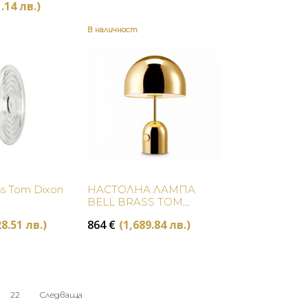
price
Текущата
.14 лв.)
was:
цена
293 €
В наличност
е:
(573.06
205 €
лв.).
(401.14
лв.).
Купи
Купи
ss Tom Dixon
НАСТОЛНА ЛАМПА
BELL BRASS TOM
DIXON
28.51 лв.)
864
€
(1,689.84 лв.)
22
Следваща