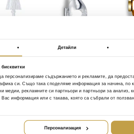
Купи
Купи
лна лампа на
АПЛИК MELT CHROME
АПЛИК ME
Детайли
ия Battery
TOM DIXON
TOM DIX
rent Crystal Kartell
Original
430.28 лв.)
812
€
(1,588.13 лв.)
1062
€
(2,
price
Текущата
(279.68 лв.)
 бисквитки
was:
цена
220 €
ност
В наличност
В наличност
да персонализираме съдържанието и рекламите, да предост
е:
(430.28
143 €
афика си. Също така споделяме информация за начина, по к
45% Намаление
4
лв.).
(279.68
ни медии, рекламните си партньори и партньори за анализ, 
лв.).
т Вас информация или с такава, която са събрали от ползва
Персонализация