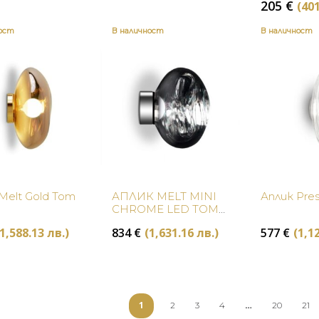
205
€
(401
ност
В наличност
В наличност
Купи
Купи
Melt Gold Tom
АПЛИК MELT MINI
Аплик Pre
CHROME LED TOM
DIXON
(1,588.13 лв.)
834
€
(1,631.16 лв.)
577
€
(1,1
1
…
2
3
4
20
21