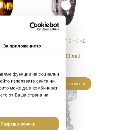
Купи
Купи
LT GOLD LED
АПЛИК MELT SMOKE
За приложението
ON
TOM DIXON
077.09 лв.)
812
€
(1,588.13 лв.)
В наличност
авяме функции на социални
ойто използвате сайта ни,
0% Намаление
35% Намаление
които може да я комбинират
нето от Ваша страна на
Разреши всички