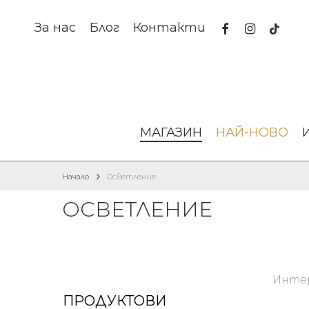
Skip
to
facebook
instagram
tiktok
За нас
Блог
Контакти
main
content
МАГАЗИН
НАЙ-НОВО
Начало
Осветление
ОСВЕТЛЕНИЕ
Интер
ПРОДУКТОВИ