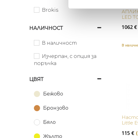
Brokis
АПЛИК
LED T
Catellani & Smith
1062
€
НАЛИЧНОСТ
Creativ Light
В наличност
В налич
Dutchbone
Изчерпан, с опция за
Eichholtz
поръчка
Kartell
ЦВЯТ
Lee Broom
Бежово
Moooi
Бронзово
Oluce
Насто
Бяло
Little 
Petite Friture
115
€
Жълто