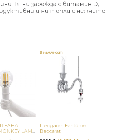
ни. Тя ни зарежда с витамин D,
родуктивни и ни топли с нежните
В наличност
Купи
Купи
ТЕЛНА
Пендант Fantôme
MONKEY LAMP
Baccarat
SELETTI