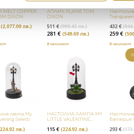
Купи
Купи
 MELT COPPER
АПЛИК PLANE TOM
Настолна 
OM DIXON
DIXON
Transparent
Original
(2,077.09 лв.)
511
€
(999.43 лв.)
432
€
(844.
price
Текущата
281
€
259
€
(549.69 лв.)
(506
was:
цена
511 €
ност
В наличност
В наличност
е:
(999.43
281 €
3
лв.).
(549.69
лв.).
Купи
Купи
лна лампа My
НАСТОЛНА ЛАМПА MY
Настолна 
Evening Seletti
LITTLE VALENTINE
батерия M
SELETTI
Fume Karte
(224.92 лв.)
115
€
(224.92 лв.)
293
€
(573.