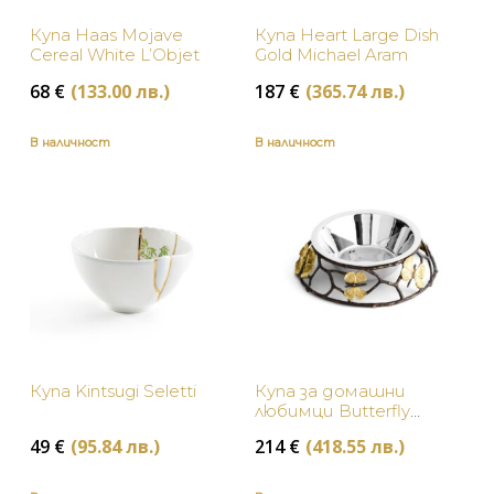
Купа Haas Mojave
Купа Heart Large Dish
Cereal White L’Objet
Gold Michael Aram
68
€
(133.00 лв.)
187
€
(365.74 лв.)
В наличност
В наличност
Купа Kintsugi Seletti
Купа за домашни
любимци Butterfly
Ginkgo Small
49
€
(95.84 лв.)
214
€
(418.55 лв.)