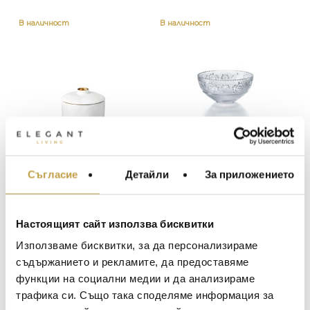
was:
цена
214 €
е:
В наличност
В наличност
(418.55
139 €
лв.).
(272.06
лв.).
Съгласие
Детайли
За приложението
МЕБЕЛИ ЗА ДОМА И
Захарница Han Gold
Купа Arabesque Small
ОФИСА
L’Objet
Baccarat
70
€
(136.91 лв.)
79
€
(154.51 лв.)
ОСВЕТЛЕНИЕ
Настоящият сайт използва бисквитки
LALIQUE
АКСЕСОАРИ ЗА ИНТ
Използваме бисквитки, за да персонализираме
В наличност
В наличност
BACCARAT
ЗА МАСАТА
съдържанието и рекламите, да предоставяме
30% Намаление
функции на социални медии и да анализираме
TOM DIXON
ТЕКСТИЛ ЗА ДОМА
трафика си. Също така споделяме информация за
MICHAEL ARAM
АРОМАТИ ЗА ДОМА