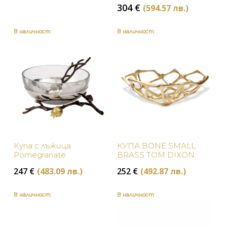
price
Текуща
304
€
(594.57 лв.)
Розово
Ethnicraft
was:
цена
380 €
е:
В наличност
В наличност
Сиво
Arcahorn
(743.22
304 €
лв.).
(594.57
Синьо
Kartell
лв.).
Сребристо
Pols Potten
Червено
Черно
Купа с лъжица
КУПА BONE SMALL
Pomegranate
BRASS TOM DIXON
247
€
(483.09 лв.)
252
€
(492.87 лв.)
В наличност
В наличност