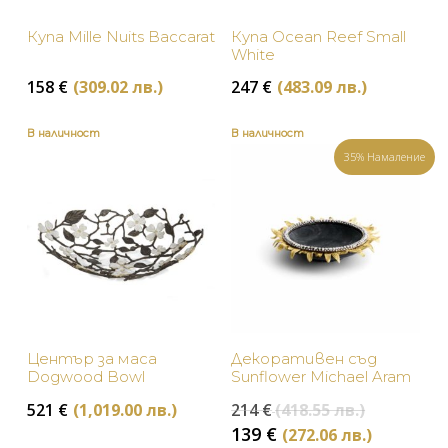
Купа Mille Nuits Baccarat
Купа Ocean Reef Small
White
158
€
(309.02 лв.)
247
€
(483.09 лв.)
В наличност
В наличност
35% Намаление
Център за маса
Декоративен съд
Dogwood Bowl
Sunflower Michael Aram
Original
521
€
(1,019.00 лв.)
214
€
(418.55 лв.)
price
Текуща
139
€
(272.06 лв.)