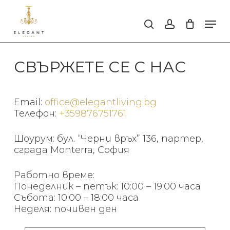
Skip
to
Men
search
account
main
Close
content
Men
СВЪРЖЕТЕ СЕ С НАС
Email:
office@elegantliving.bg
Телефон:
+359876751761
Шоурум: бул. “Черни връх” 136, партер,
сграда Monterra, София
Работно време:
Понеделник – петък: 10:00 – 19:00 часа
Събота: 10:00 – 18:00 часа
Неделя: почивен ден