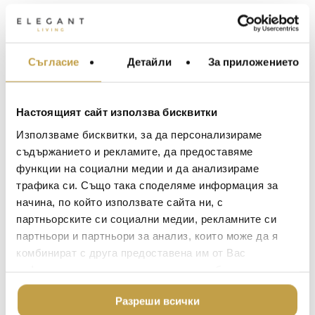
Съгласие
Детайли
За приложението
МЕБЕЛИ ЗА ДОМА И
ОФИСА
ОСВЕТЛЕНИЕ
Настоящият сайт използва бисквитки
LALIQUE
АКСЕСОАРИ ЗА ИНТ
Използваме бисквитки, за да персонализираме
BACCARAT
ЗА МАСАТА
съдържанието и рекламите, да предоставяме
функции на социални медии и да анализираме
TOM DIXON
ТЕКСТИЛ ЗА ДОМА
трафика си. Също така споделяме информация за
MICHAEL ARAM
АРОМАТИ ЗА ДОМА
начина, по който използвате сайта ни, с
ASSOULINE
партньорските си социални медии, рекламните си
ИЗКУСТВО И КНИГИ
партньори и партньори за анализ, които може да я
SELETTI
ВИСОК КЛАС МЕБЕЛ
комбинират с друга предоставена им от Вас
L’OBJET
информация или с такава, която са събрали от
ЛУКСОЗНИ ГРАДИН
МЕБЕЛИ
ползването от Ваша страна на услугите им.
DOLCE & GABBANA C
Разреши всички
ПОДАРЪЦИ
ETHNICRAFT