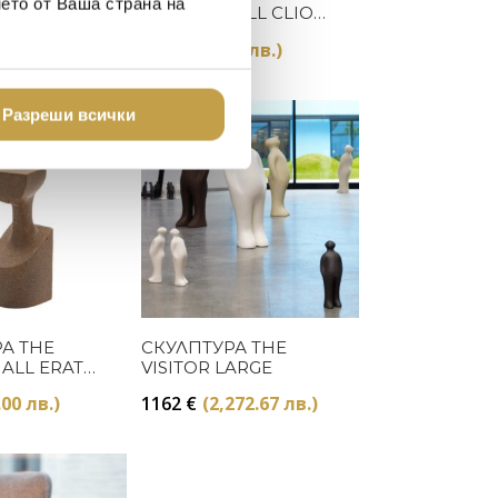
нето от Ваша страна на
US CLIO
MUSES SMALL CLIO
NATURAL
.70 лв.)
63
€
(123.22 лв.)
Preorder
Разреши всички
Купи
Купи
А THE
СКУЛПТУРА THE
ALL ERATO
VISITOR LARGE
.00 лв.)
1162
€
(2,272.67 лв.)