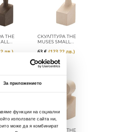
Купи
Купи
А THE
СКУЛПТУРА THE
MALL
MUSES SMALL
 NATURAL
TERPSICHORE WHITE
2 лв.)
63
€
(123.22 лв.)
Preorder
За приложението
авяме функции на социални
ойто използвате сайта ни,
които може да я комбинират
Купи
Купи
А THE
СКУЛПТУРА THE