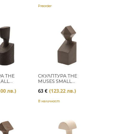
Preorder
Купи
Купи
А THE
СКУЛПТУРА THE
MALL
MUSES SMALL
NATURAL
MELPOMENE
.00 лв.)
63
€
(123.22 лв.)
NATURAL
В наличност