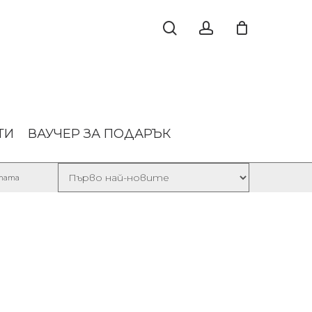
ТИ
ВАУЧЕР ЗА ПОДАРЪК
Sorted
лтата
by
latest