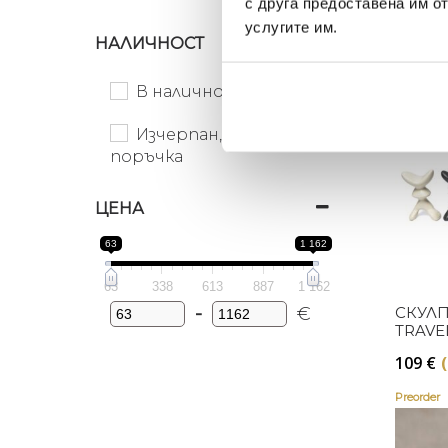
с друга предоставена им о
MUSES
услугите им.
EUTER
НАЛИЧНОСТ
63
€
(1
Preorder
В наличност
Изчерпан, с опция за
поръчка
ЦЕНА
63
1 162
63
338
613
887
1 162
СКУЛП
-
€
Minimum Price
Maximum Price
TRAVE
MARSA
109
€
Preorder