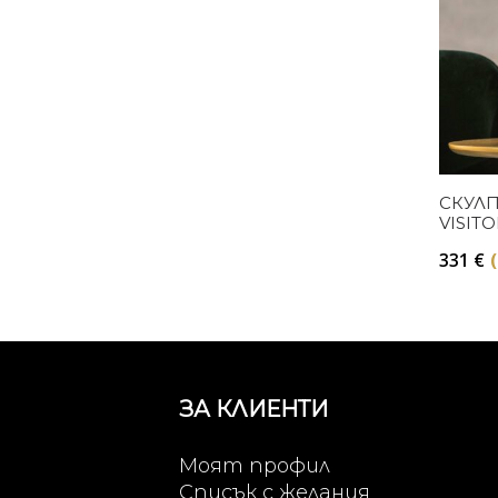
СКУЛП
VISIT
331
€
ЗА КЛИЕНТИ
Моят профил
Списък с желания