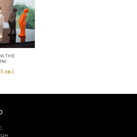
Купи
А THE
INI
7 лв.)
Ю
с
зин