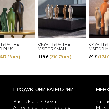
Купи
Купи
ТУРА THE
СКУЛПТУРА THE
СКУЛПТУР
OR PLUS
VISITOR SMALL
VISITOR M
(647.38 лв.)
118
€
(230.79 лв.)
89
€
(174.0
ПРОДУКТОВИ КАТЕГОРИИ
МЕН
Висок клас мебели
За на
Аксесоари за интериора
Мага