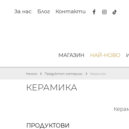
Skip
to
facebook
instagram
tiktok
За нас
Блог
Контакти
main
content
МАГАЗИН
НАЙ-НОВО
Начало
Продуктът материал
Керамика
КЕРАМИКА
Кера
ПРОДУКТОВИ