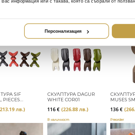
т Вас информация или с такава, която са събрали от ползва
 SMALL
MUSES LARGE CLIO
MUSES PL
PE NATURAL
WHITE
NATURAL
23.22 лв.)
250
€
(488.96 лв.)
120
€
(234
Preorder
Preorder
Персонализация
Купи
Купи
ТУРА SIF
СКУЛПТУРА DAGUR
СКУЛПТУР
L PIECES
WHITE COR01
MUSES SM
LA COR18
NATURAL
(213.19 лв.)
116
€
(226.88 лв.)
136
€
(266
В наличност
Preorder