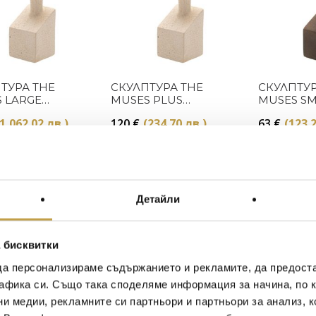
Купи
Купи
ТУРА THE
СКУЛПТУРА THE
СКУЛПТУР
 LARGE
MUSES PLUS
MUSES S
OPE WHITE
CALLIOPE WHITE
CALLIOPE
(1,062.02 лв.)
120
€
(234.70 лв.)
63
€
(123.2
Preorder
В наличност
Детайли
 бисквитки
да персонализираме съдържанието и рекламите, да предост
афика си. Също така споделяме информация за начина, по к
ни медии, рекламните си партньори и партньори за анализ, 
Купи
Купи
ТУРА THE
СКУЛПТУРА THE
СКУЛПТУР