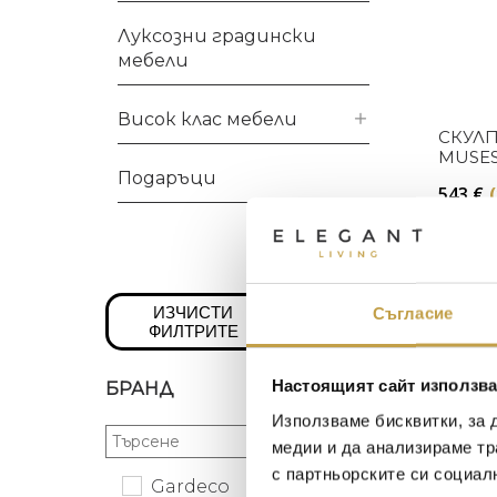
Луксозни градински
мебели
Висок клас мебели
СКУЛП
MUSES
CALLI
Подаръци
543
€
Preorder
ИЗЧИСТИ
Съгласие
ФИЛТРИТЕ
Настоящият сайт използва
БРАНД
Използваме бисквитки, за 
медии и да анализираме тр
с партньорските си социал
Gardeco
СКУЛП