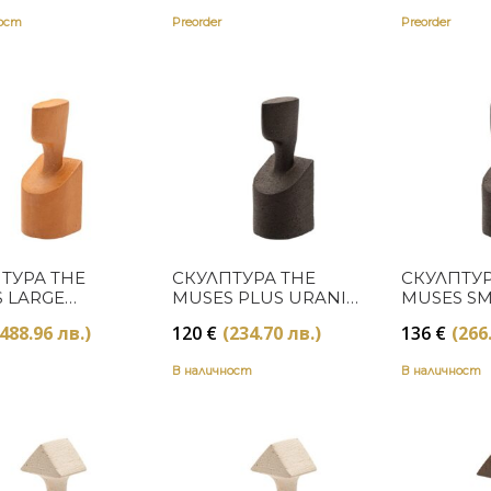
ност
Preorder
Preorder
Купи
Купи
ТУРА THE
СКУЛПТУРА THE
СКУЛПТУР
 LARGE
MUSES PLUS URANIA
MUSES S
A OCHRE
NATURAL
URANIA 
(488.96 лв.)
120
€
(234.70 лв.)
136
€
(266
В наличност
В наличност