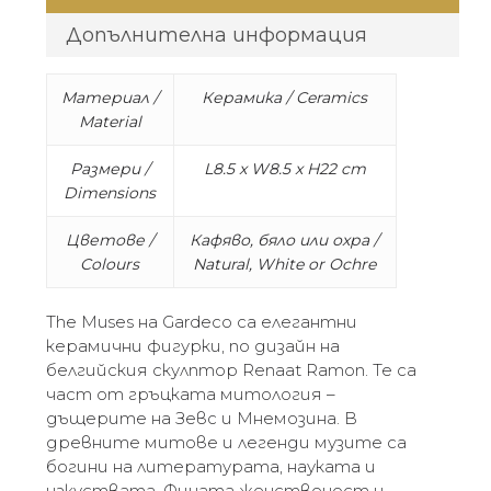
Допълнителна информация
Материал /
Керамика / Ceramics
Material
Размери /
L8.5 x W8.5 x H22 cm
Dimensions
Цветове /
Кафяво, бяло или охра /
Colours
Natural, White or Ochre
The Muses на Gardeco са елегантни
керамични фигурки, по дизайн на
белгийския скулптор Renaat Ramon. Те са
част от гръцката митология –
дъщерите на Зевс и Мнемозина. В
древните митове и легенди музите са
богини на литературата, науката и
изкуствата. Фината женственост и