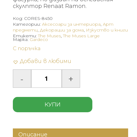
скулптор Renaat Ramon.
Код:
CORES-8450
Категории:
Аксесоари за интериора
,
Арт
предмети
,
Декорации за дома
,
Изкуство и книги
Етикети:
The Muses
,
The Muses Large
Марка:
Gardeco
С поръчка
Добави в любими
КУПИ
Описание