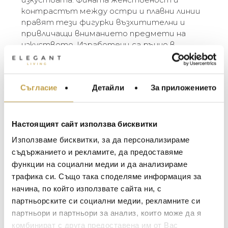
контрастът между остри и плавни линии
правят тези фигурки възхитителни и
привличащи вниманието предмети на
изкуството. Изработени са ръчно в
бразилското керамично студио Cores da
Terra. Музите се предлагат в три цвята
(бяло, охра и естествена глина) и три
Съгласие
Детайли
За приложението
МЕБЕЛИ ЗА ДОМА И
размера (small, plus, large). Разликите в
ОФИСА
цвета и размера са естествен резултат
от занаятчийския производствен процес.
ОСВЕТЛЕНИЕ
Настоящият сайт използва бисквитки
LALIQUE
АКСЕСОАРИ ЗА ИНТ
The Muses are elegant ceramic figurines
Използваме бисквитки, за да персонализираме
designed by the Belgian sculptor Renaat
BACCARAT
ЗА МАСАТА
съдържанието и рекламите, да предоставяме
Ramon. They are characters from Greek
функции на социални медии и да анализираме
TOM DIXON
mythology and represent the daughters of the
ТЕКСТИЛ ЗА ДОМА
трафика си. Също така споделяме информация за
gods Zeus and Mnemosyne. In ancient tales,
MICHAEL ARAM
АРОМАТИ ЗА ДОМА
начина, по който използвате сайта ни, с
the Muses are regarded as inspirational
ASSOULINE
партньорските си социални медии, рекламните си
goddesses of literature, science and the arts.
ИЗКУСТВО И КНИГИ
The subtle femininity and the contrast between
партньори и партньори за анализ, които може да я
SELETTI
ВИСОК КЛАС МЕБЕЛ
sharp and smooth lines make these figurines
комбинират с друга предоставена им от Вас