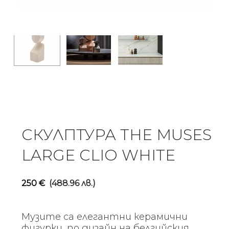
СКУЛПТУРА THE MUSES
LARGE CLIO WHITE
250
€
(488.96 лв.)
Музите са елегантни керамични
фигурки, по дизайн на белгийския