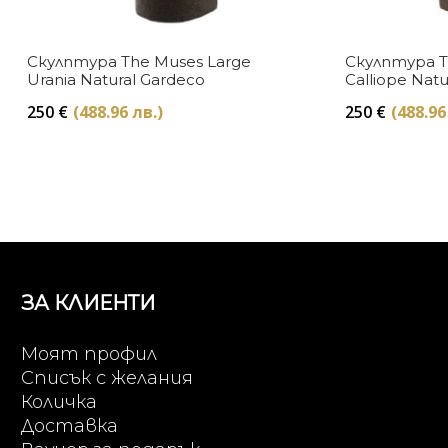
Скулптура The Muses Large
Скулптура T
Urania Natural Gardeco
Calliope Nat
250
€
(488.96 лв.)
250
€
(488.96
ЗА КЛИЕНТИ
Моят профил
Списък с желания
Количка
Доставка