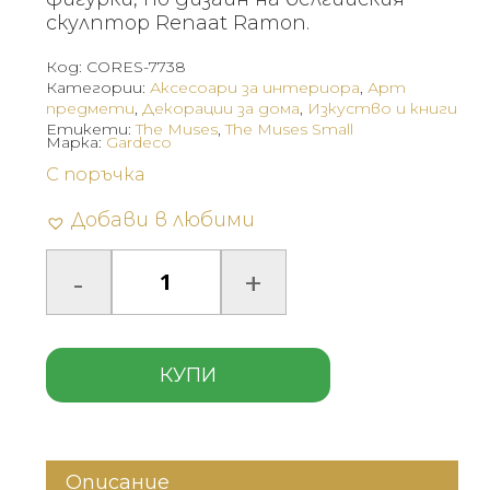
скулптор Renaat Ramon.
Код:
CORES-7738
Категории:
Аксесоари за интериора
,
Арт
предмети
,
Декорации за дома
,
Изкуство и книги
Етикети:
The Muses
,
The Muses Small
Марка:
Gardeco
С поръчка
Добави в любими
КУПИ
Описание