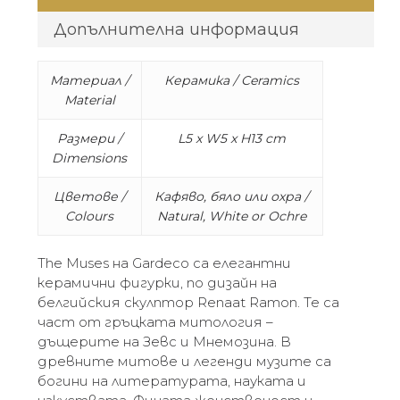
Допълнителна информация
Материал /
Керамика / Ceramics
Material
Размери /
L5 x W5 x H13 cm
Dimensions
Цветове /
Кафяво, бяло или охра /
Colours
Natural, White or Ochre
The Muses на Gardeco са елегантни
керамични фигурки, по дизайн на
белгийския скулптор Renaat Ramon. Те са
част от гръцката митология –
дъщерите на Зевс и Мнемозина. В
древните митове и легенди музите са
богини на литературата, науката и