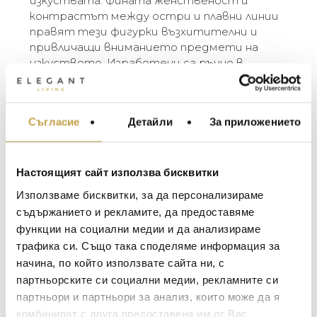
изкуствата. Фината женственост и
контрастът между остри и плавни линии
правят тези фигурки възхитителни и
привличащи вниманието предмети на
изкуството. Изработени са ръчно в
бразилското керамично студио Cores da
Terra. Музите се предлагат в три цвята
(бяло, охра и естествена глина) и три
Съгласие
Детайли
За приложението
МЕБЕЛИ ЗА ДОМА И
размера (small, plus, large). Разликите в
ОФИСА
цвета и размера са естествен резултат
от занаятчийския производствен процес.
ОСВЕТЛЕНИЕ
Настоящият сайт използва бисквитки
LALIQUE
АКСЕСОАРИ ЗА ИНТ
The Muses are elegant ceramic figurines
Използваме бисквитки, за да персонализираме
designed by the Belgian sculptor Renaat
BACCARAT
ЗА МАСАТА
съдържанието и рекламите, да предоставяме
Ramon. They are characters from Greek
функции на социални медии и да анализираме
TOM DIXON
mythology and represent the daughters of the
ТЕКСТИЛ ЗА ДОМА
трафика си. Също така споделяме информация за
gods Zeus and Mnemosyne. In ancient tales,
MICHAEL ARAM
АРОМАТИ ЗА ДОМА
начина, по който използвате сайта ни, с
the Muses are regarded as inspirational
ASSOULINE
партньорските си социални медии, рекламните си
goddesses of literature, science and the arts.
ИЗКУСТВО И КНИГИ
The subtle femininity and the contrast between
партньори и партньори за анализ, които може да я
SELETTI
ВИСОК КЛАС МЕБЕЛ
sharp and smooth lines make these figurines
комбинират с друга предоставена им от Вас