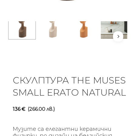
СКУЛПТУРА THE MUSES
SMALL ERATO NATURAL
136
€
(266.00 лв.)
Музите са елегантни керамични
фигурки, по дизайн на белгийския