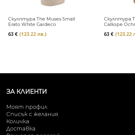
Скулптура The Muses Small
Скулптура T
Erato White Gardeco
Calliope Och
63
€
(123.22 лв.)
63
€
(123.22 
ЗА КЛИЕНТИ
Моят профил
Списък с желания
Количка
Доставка