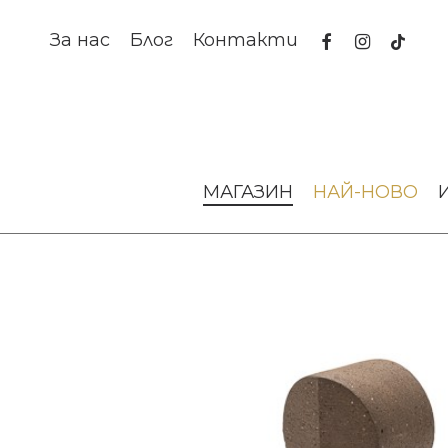
Skip
to
facebook
instagram
tiktok
За нас
Блог
Контакти
main
content
Начало
Изкуство и книги
Арт предмети
СКУЛПТ
МАГАЗИН
НАЙ-НОВО