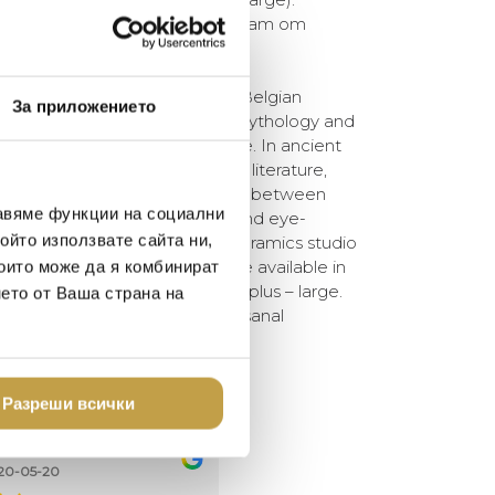
змера са естествен резултат от
ствен процес.
ic figurines designed by the Belgian
За приложението
y are characters from Greek mythology and
 the gods Zeus and Mnemosyne. In ancient
 as inspirational goddesses of literature,
btle femininity and the contrast between
авяме функции на социални
 these figurines enrapturing and eye-
ойто използвате сайта ни,
re handmade in the Brazilian ceramics studio
e coloured in the mass and are available in
които може да я комбинират
colour and three sizes: small – plus – large.
нето от Ваша страна на
 are a natural result of the artisanal
Разреши всички
елина Линковска
Евелина Петкова
18-08-10
2024-07-16