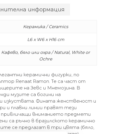
лнителна информация
Керамика / Ceramics
L6 x W6 x H16 cm
Кафяво, бяло или охра / Natural, White or
Ochre
елегантни керамични фигурки, по
лптор Renaat Ramon. Те са част от
ъщерите на Зевс и Мнемозина. В
нди музите са богини на
и изкуствата. Фината женственост и
и и плавни линии правят тези
и привличащи вниманието предмети
ни са ръчно в бразилското керамично
узите се предлагат в три цвята (бяло,
 три размера (small, plus, large).