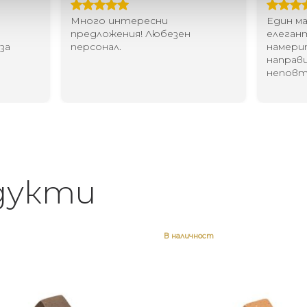
Един магазин за красив и
Най-до
елегантен дом. В него ще
за дома
намерите всичко, което ще
стилн
направи жилището ви
неповторимо
дукти
В наличност