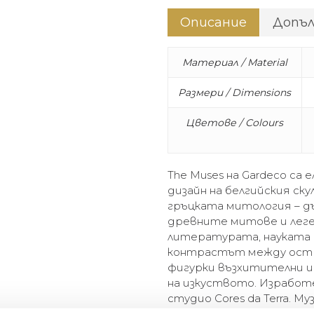
Описание
Допъ
Материал / Material
Размери / Dimensions
Цветове / Colours
The Muses на Gardeco са 
дизайн на белгийския ску
гръцката митология – д
древните митове и леге
литературата, науката 
контрастът между остр
фигурки възхитителни 
на изкуството. Изработе
студио Cores da Terra. М
охра и естествена глина) и