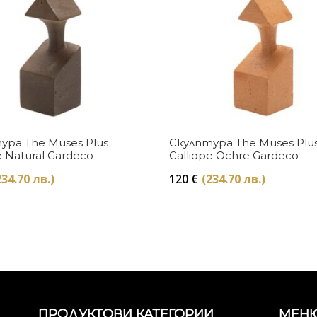
Купи
Купи
ура The Muses Plus
Скулптура The Muses Plu
e Natural Gardeco
Calliope Ochre Gardeco
234.70 лв.)
120
€
(234.70 лв.)
ПРОДУКТОВИ КАТЕГОРИИ
МЕН