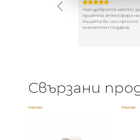
й-доброто място за
Много интересни
иятна атмосфера на
предложения! Любезен
щата ви или просто за
персонал.
егантен подарък
Свързани про
Preorder
Preorder