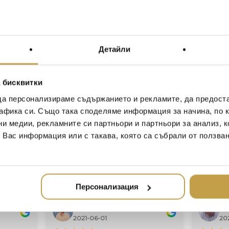
Разликите в цвета и ра
занаятчийския производ
The Muses are elegant ceram
Детайли
sculptor Renaat Ramon. The
represent the daughters of
tales, the Muses are regarded
 бисквитки
science and the arts. The su
да персонализираме съдържанието и рекламите, да предост
sharp and smooth lines make
афика си. Също така споделяме информация за начина, по к
catching art objects. They a
Cores da Terra. The Muses ar
ни медии, рекламните си партньори и партньори за анализ, 
white, ochre and natural clay 
т Вас информация или с такава, която са събрали от ползва
Differences in colour and size
manufacturing process.
Персонализация
Иван Иванов
Ив
2020-05-20
20