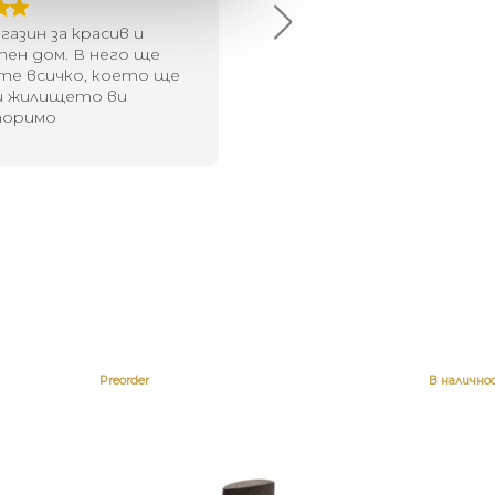
брото място в града
Хареса ми
шен декор - уникално и
о
Preorder
В налично