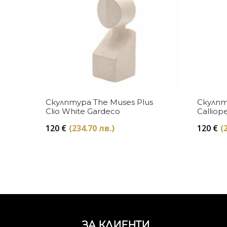
Купи
Скулптура The Muses Plus
Скулпт
Clio White Gardeco
Calliop
120
€
(234.70 лв.)
120
€
(
ЗА КЛИЕНТИ