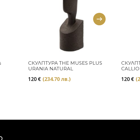
Купи
s
СКУЛПТУРА THE MUSES PLUS
СКУЛПТ
URANIA NATURAL
CALLIO
120
€
(234.70 лв.)
120
€
(
Ю