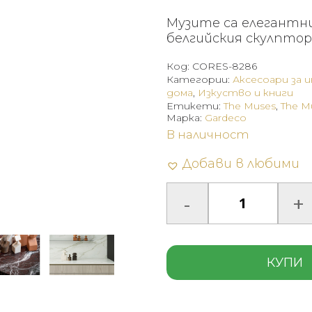
Музите са елегантни
белгийския скулптор
Код:
CORES-8286
Категории:
Аксесоари за 
дома
,
Изкуство и книги
Етикети:
The Muses
,
The M
Марка:
Gardeco
В наличност
Добави в любими
КУПИ