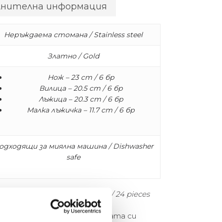
лнителна информация
Неръждаема стомана / Stainless steel
Златно / Gold
Нож – 23 cm / 6 бр
Вилица – 20.5 cm / 6 бр
Лъжица – 20.3 cm / 6 бр
Малка лъжичка – 11.7 cm / 6 бр
одходящи за миялна машина / Dishwasher
safe
рвена кутия за съхранение / 24 pieces
pol се отличава с елегантната си