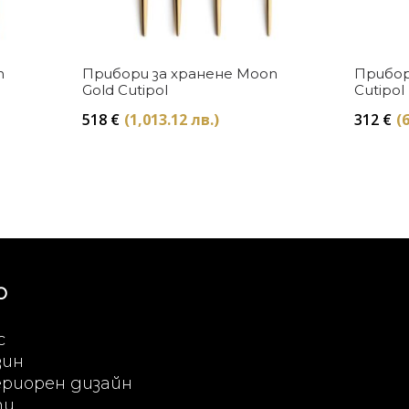
Купи
n
Прибори за хранене Moon
Прибор
Gold Cutipol
Cutipol
518
€
(1,013.12 лв.)
312
€
(
Ю
с
зин
риорен дизайн
ти