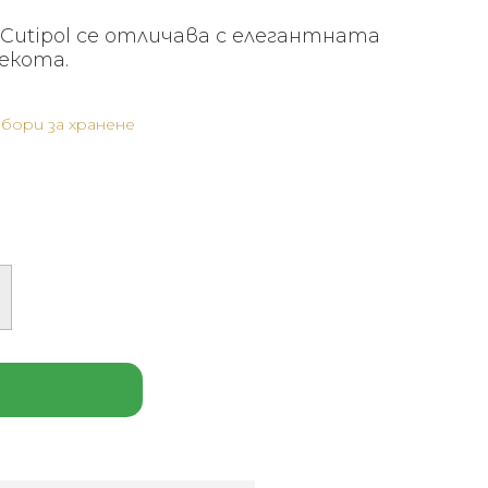
Cutipol се отличава с елегантната
лекота.
бори за хранене