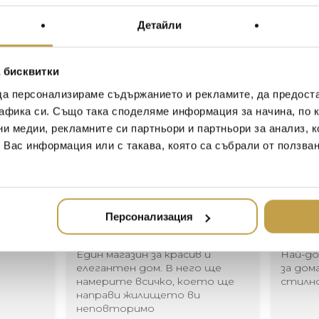
форма, мекота и лекота
емоционална сила. Закръ
Детайли
лунните лъчи носталгия 
модел.
 бисквитки
Moon is characterized by its 
да персонализираме съдържанието и рекламите, да предост
lightness that communicate
афика си. Също така споделяме информация за начина, по к
round-shaped spoon evokes 
ни медии, рекламните си партньори и партньори за анализ, 
poetic and symbolic expressi
т Вас информация или с такава, която са събрали от ползва
Иван Иванов
Ив
Персонализация
2020-05-20
20
Един магазин за красив и
Най-до
елегантен дом. В него ще
за дома
намерите всичко, което ще
стилн
направи жилището ви
неповторимо