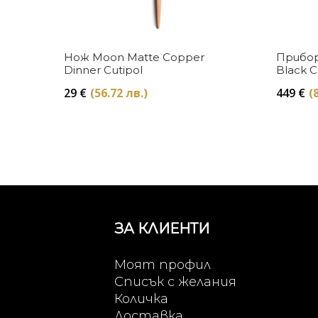
Купи
Нож Moon Matte Copper
Прибор
Dinner Cutipol
Black C
29
€
(56.72 лв.)
449
€
(
ЗА КЛИЕНТИ
Моят профил
Списък с желания
Количка
Доставка