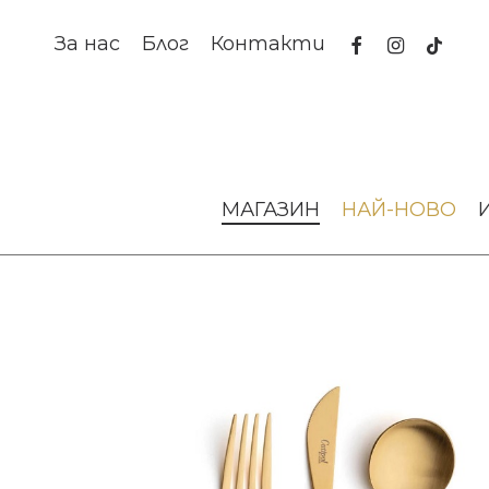
Skip
to
facebook
instagram
tiktok
За нас
Блог
Контакти
main
content
Начало
За масата
Прибори за хранене
Прибори за 
МАГАЗИН
НАЙ-НОВО