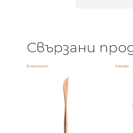
Свързани про
В наличност
Preorder