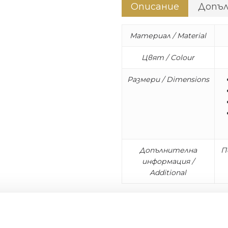
Описание
Допъ
Материал / Material
Цвят / Colour
Размери / Dimensions
Допълнителна
П
информация /
Additional
* Комплект от 24 бр. в дъ
Колекцията Moon на Cuti