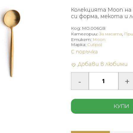
Колекцията Moon на 
си форма, мекота и 
Код:
MO.006GB
Категории:
За масата
,
При
Етикет:
Moon
Марка:
Cutipol
С поръчка
Добави в любими
КУПИ