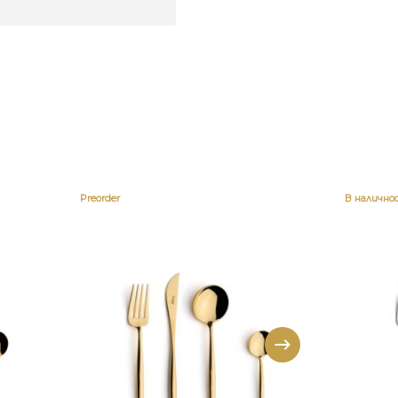
Preorder
В налично