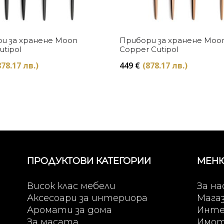
Купи
Купи
и за хранене Moon
Прибори за хранене Moo
utipol
Copper Cutipol
878.17 лв.)
449
€
(878.17 лв.)
ПРОДУКТОВИ КАТЕГОРИИ
МЕН
Висок клас мебели
За на
Аксесоари за интериора
Мага
Аромати за дома
Инте
За масата
Имо