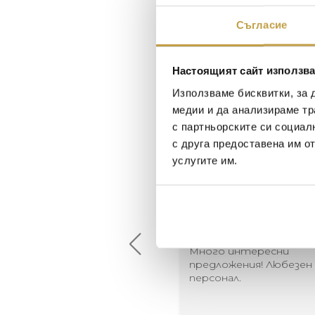
Съгласие
Настоящият сайт използва
Използваме бисквитки, за 
медии и да анализираме тр
с партньорските си социал
с друга предоставена им о
услугите им.
Maxim Behar
Георги Питов
2022-06-18
2021-06-01
й-доброто място за
Много интересни
иятна атмосфера на
предложения! Любезен
щата ви или просто за
персонал.
егантен подарък