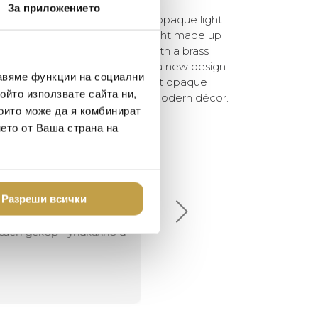
За приложението
ght by Lee Broom is a stunning opaque light
obe. A beautifully illuminated light made up
t-shaped halves and paired with a brass
 Mini Crescent Ceiling light is a new design
авяме функции на социални
t with a twist. This new modernist opaque
ойто използвате сайта ни,
e a light and add warmth to any modern décor.
които може да я комбинират
нето от Ваша страна на
елина Линковска
Евелина Петкова
18-08-10
2024-07-16
Разреши всички
брото място в града
Хареса ми
шен декор - уникално и
о