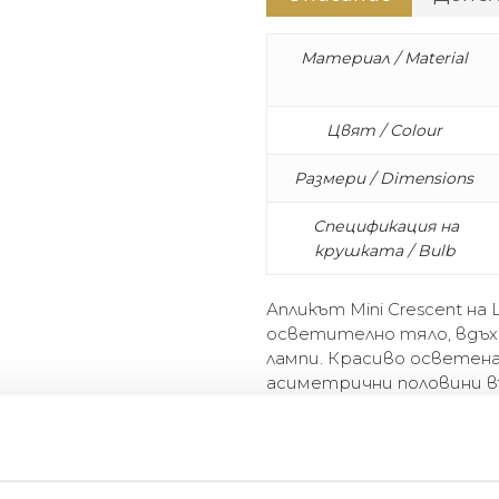
Материал / Material
Цвят / Colour
Размери / Dimensions
Спецификация на
крушката / Bulb
Апликът Mini Crescent н
осветително тяло, вдъх
лампи. Красиво осветена
асиметрични половини в
месингов елемент. Апликъ
дизайн, който преобръща
модернистичен аплик за
добави топлота във все