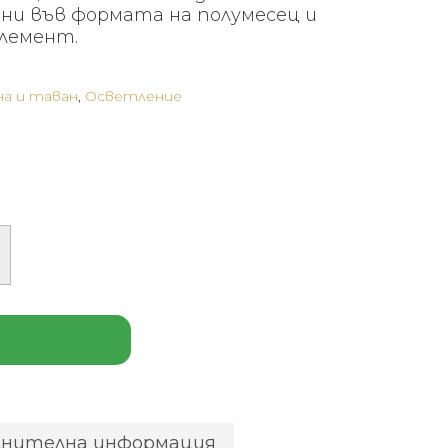
ни във формата на полумесец и
елемент.
на и таван
,
Осветление
лнителна информация