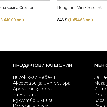
Купи
Купи
на лампа Crescent
Пендант Mini Crescent
(3,640.00 лв.)
846
€
(1,654.63 лв.)
ПРОДУКТОВИ КАТЕГОРИИ
МЕН
Висок клас мебели
За на
Аксесоари за интериора
Мага
Аромати за дома
Инте
За масата
Имо
Изкуство и книги
Блог
Коледна украса
Конт
т