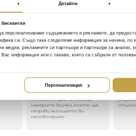
Детайли
The Mini Crescent Ceiling li
inspired by a humble light gl
of two asymmetrical crescen
 бисквитки
plated fascia. The Lee Broom
да персонализираме съдържанието и рекламите, да предост
of the traditional globe ligh
афика си. Също така споделяме информация за начина, по к
ceiling light is sure to shin
ни медии, рекламните си партньори и партньори за анализ, 
т Вас информация или с такава, която са събрали от ползва
Иван Иванов
Ив
2020-05-20
20
Персонализация
Един магазин за красив и
Най-до
елегантен дом. В него ще
за дома
намерите всичко, което ще
стилн
направи жилището ви
неповторимо