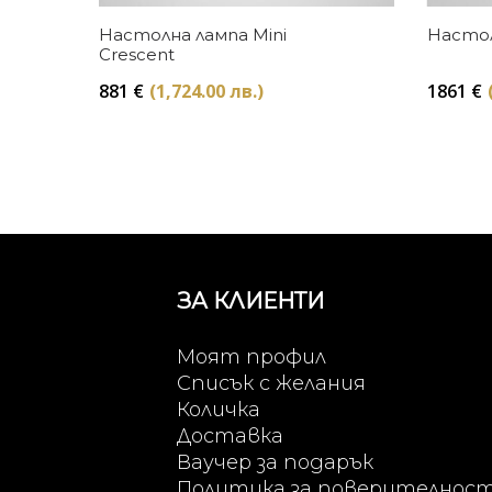
Купи
Настолна лампа Mini
Настол
Crescent
881
€
(1,724.00 лв.)
1861
€
ЗА КЛИЕНТИ
Моят профил
Списък с желания
Количка
Доставка
Ваучер за подарък
Политика за поверителнос