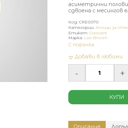
асиметрични полови
сдвоена с месингов 
Код:
CRE0070
Категории:
Аплици за сте
Етикет:
Crescent
Марка:
Lee Broom
С поръчка
Добави в любими
КУПИ
Описание
Допъ