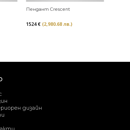
Купи
Пендант Crescent
1524
€
(2,980.68 лв.)
Ю
с
зин
риорен дизайн
ти
акти