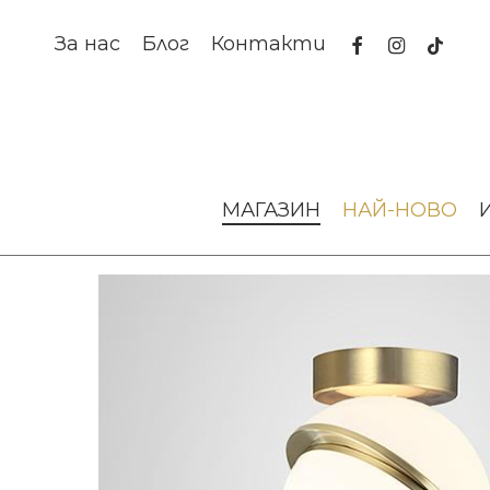
Skip
to
facebook
instagram
tiktok
За нас
Блог
Контакти
main
content
Начало
Осветление
Аплици за стена и таван
Апл
МАГАЗИН
НАЙ-НОВО