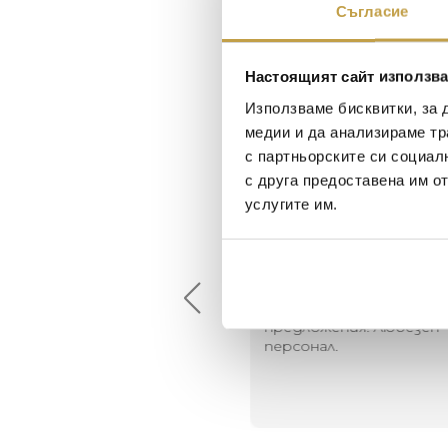
Съгласие
Настоящият сайт използва
Използваме бисквитки, за 
медии и да анализираме тр
с партньорските си социал
с друга предоставена им о
услугите им.
Maxim Behar
Георги Питов
2022-06-18
2021-06-01
й-доброто място за
Много интересни
иятна атмосфера на
предложения! Любезен
щата ви или просто за
персонал.
егантен подарък