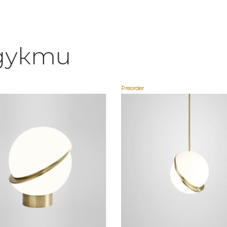
дукти
Preorder