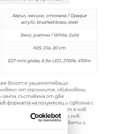
Акрил, месинг, стомана / Opaque
acrylic, brushed brass, steel
Бяло, златно / White, Gold
H25, Dia. 20 cm
E27 mini globe, 6.3w LED, 2700k, 470lm
а Lee Broom е зашеметяващо
новено от скромните, обикновени
 лампа, съставена от две
ъв формата на полумесец и сдвоена с
т Mini Crescent на Lee Broom е нов
 традиционния глобус. Този нов,
 таван със сигурност ще освети и
ки модерен декор.