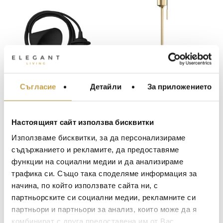
Съгласие
Детайли
За приложението
МЕБЕЛИ ЗА ДОМА И
КАБЕЛ CORD SET
ОСНОВА ЗА
ОФИСА
BLACK
НАСТОЛНА ЛАМПА
SANTÉ TABLE
ОСВЕТЛЕНИЕ
17
€
(33.25 лв.)
129
€
(252.30 лв.)
BRUSHED BRASS
Настоящият сайт използва бисквитки
LALIQUE
АКСЕСОАРИ ЗА ИНТ
Използваме бисквитки, за да персонализираме
В наличност
В наличност
BACCARAT
ЗА МАСАТА
съдържанието и рекламите, да предоставяме
функции на социални медии и да анализираме
TOM DIXON
ТЕКСТИЛ ЗА ДОМА
трафика си. Също така споделяме информация за
MICHAEL ARAM
АРОМАТИ ЗА ДОМА
начина, по който използвате сайта ни, с
ASSOULINE
партньорските си социални медии, рекламните си
ИЗКУСТВО И КНИГИ
партньори и партньори за анализ, които може да я
SELETTI
ВИСОК КЛАС МЕБЕЛ
комбинират с друга предоставена им от Вас