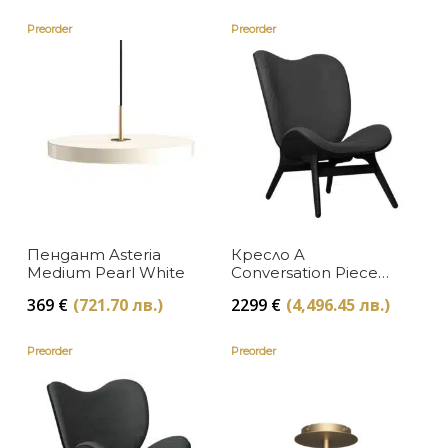
Preorder
Preorder
Пендант Asteria
Кресло A
Medium Pearl White
Conversation Piece
Tall Black Oak
369
€
(721.70 лв.)
2299
€
(4,496.45 лв.)
Shadow
Preorder
Preorder