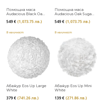
Осветление
Umage
Помощна маса
Помощна маса
В наличност
ЦВЯТ
Audacious Black Oak
Audacious Oak Sugar
Shadow Umage
Brown Umage
Изчерпан, с опция за поръчка
549
€
(1,073.75 лв.)
549
€
(1,073.75 лв.)
Бяло
ЦЕНА
В наличност
В наличност
Кафяво
Медно
Месинг
Розово
Сиво
Черно
Абажур Eos Up Large
Абажур Eos Up Mini
White
White
379
€
(741.26 лв.)
139
€
(271.86 лв.)