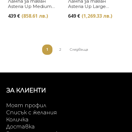
Лампа за таван
Лампа за таван
Asteria Up Medium
Asteria Up Large
Pearl White
Black
439
€
(858.61 лв.)
649
€
(1,269.33 лв.)
1
2
Следваща
ЗА КЛИЕНТИ
Моят профил
Списък с желания
Количка
Доставка