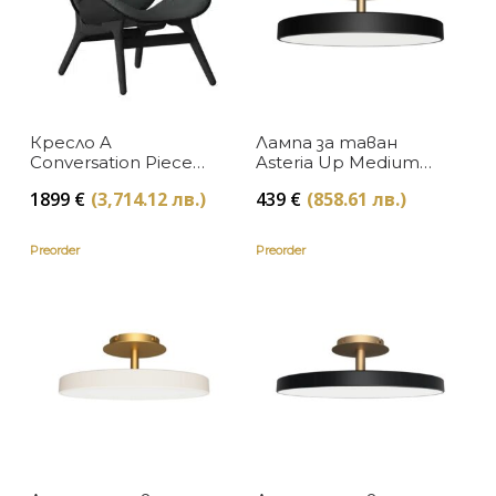
Кресло A
Лампа за таван
Conversation Piece
Asteria Up Medium
Low Black Oak
Black
1899
€
(3,714.12 лв.)
439
€
(858.61 лв.)
Shadow
Preorder
Preorder