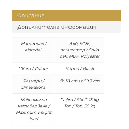
Описание
Допълнителна информация
Материал /
Дъб, MDF,
Material
полиестер / Solid
oak, MDF, Polyester
Цвят / Colour
Черно / Black
Размери /
Ø: 38 cm H: 59.3 cm
Dimensions
Максимално
Рафт / Shelf: 15 kg
натоварване /
Топ / Top: 50 kg
Maximum weight
load