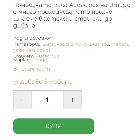
Помощната маса Audacious на Umage
е много подходяща като нощно
шкафче в хотелски стаи или до
дивана.
Код:
5113C708-04
Категории:
Дизайнерски помощни маси
,
Мебели
за дома и офиса
Етикет:
Audacious
Марка:
Umage
В наличност
Добави в любими
КУПИ