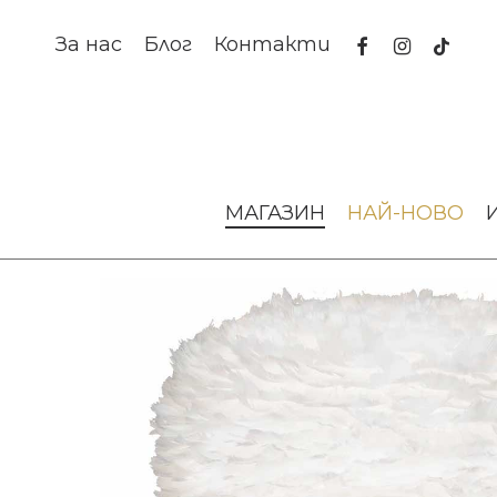
Skip
to
facebook
instagram
tiktok
За нас
Блог
Контакти
main
content
Начало
Осветление
Висящи лампи
АБАЖУР EOS 
МАГАЗИН
НАЙ-НОВО