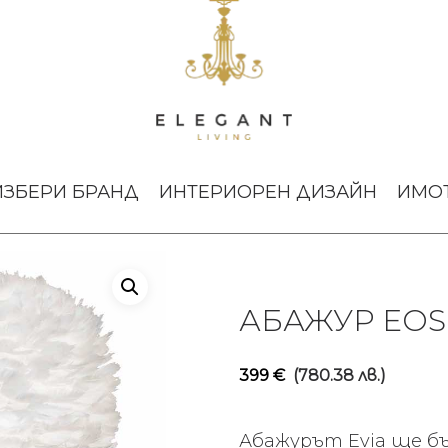
EVIA LARGE
ИЗБЕРИ БРАНД
ИНТЕРИОРЕН ДИЗАЙН
ИМО
АБАЖУР EOS 
399
€
(780.38 лв.)
Абажурът Evia ще б