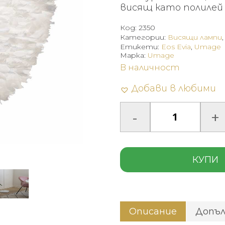
висящ като полилей в
Код:
2350
Категории:
Висящи лампи
Етикети:
Eos Evia
,
Umage
Марка:
Umage
В наличност
Добави в любими
КУПИ
Описание
Допъ