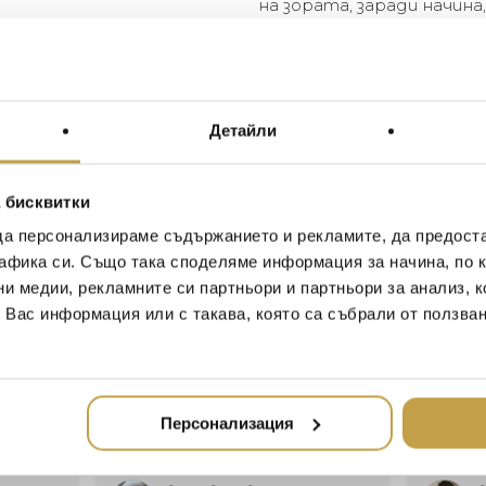
на зората, заради начин
облаци в небето. Двете н
предлага в бяло, в два р
в комбинации от различн
невероятни облаци на т
пчелен кошер, Evia е гр
Детайли
неустоима тактичност.
вниманието, висящ като 
 бисквитки
The name Eos originates fr
да персонализираме съдържанието и рекламите, да предост
dawn, referencing how the l
афика си. Също така споделяме информация за начина, по к
the two new shapes are no dif
ни медии, рекламните си партньори и партньори за анализ, 
two different sizes and can
т Вас информация или с такава, която са събрали от ползва
different sizes and shapes t
Resembling the shape of nat
piece with an irresistible tac
of attention hanging as a cha
Персонализация