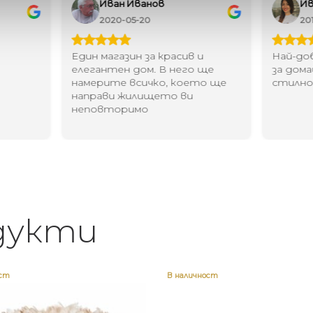
Иван Иванов
Ив
2020-05-20
20
Един магазин за красив и
Най-до
елегантен дом. В него ще
за дома
намерите всичко, което ще
стилн
направи жилището ви
неповторимо
дукти
ост
В наличност