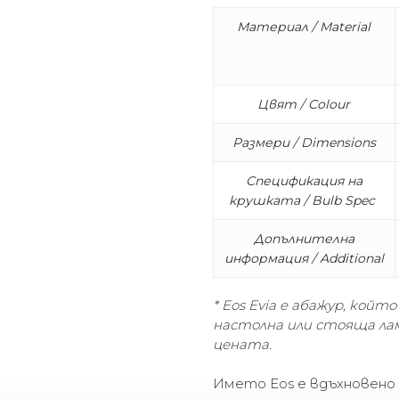
Материал / Material
Цвят / Colour
Размери / Dimensions
Спецификация на
крушката / Bulb Spec
Допълнителна
информация / Additional
* Eos Evia e aбажур, койт
настолна или стояща лам
цената.
Името Eos е вдъхновено