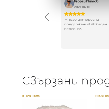
Maxim Behar
Георги Питов
2022-06-18
2021-06-01
й-доброто място за
Много интересни
иятна атмосфера на
предложения! Любезен
щата ви или просто за
персонал.
егантен подарък
Свързани про
В наличност
В наличн