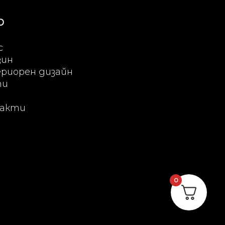
Ю
с
зин
риорен дизайн
ти
акти
0