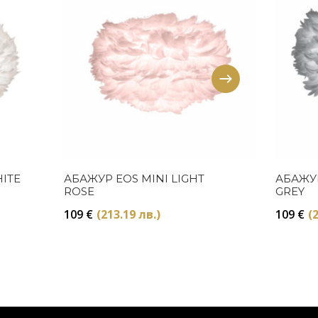
Купи
ITE
АБАЖУР EOS MINI LIGHT
АБАЖУР
ROSE
GREY
109
€
(213.19 лв.)
109
€
(