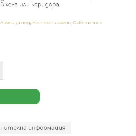
 хола или коридора.
,
Лампи за под
,
Настолни лампи
,
Осветление
лнителна информация