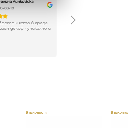
елина Линковска
Евелина Петкова
18-08-10
2024-07-16
брото място в града
Хареса ми
шен декор - уникално и
о
В наличност
В налично