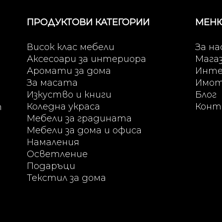
ПРОДУКТОВИ КАТЕГОРИИ
МЕН
Висок клас мебели
За на
Аксесоари за интериора
Мага
Аромати за дома
Инте
За масата
Имо
Изкуство и книги
Блог
Коледна украса
Конт
т
Мебели за градината
Мебели за дома и офиса
Намаления
Осветление
Подаръци
Текстил за дома