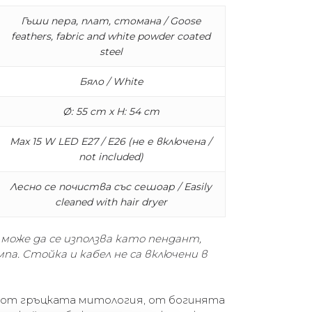
Гъши пера, плат, стомана / Goose
feathers, fabric and white powder coated
steel
Бяло / White
Ø: 55 cm x H: 54 cm
Max 15 W LED E27 / E26 (не е включена /
not included)
Лесно се почиства със сешоар / Easily
cleaned with hair dryer
о може да се използва като пендант,
па. Стойка и кабел не са включени в
 от гръцката митология, от богинята