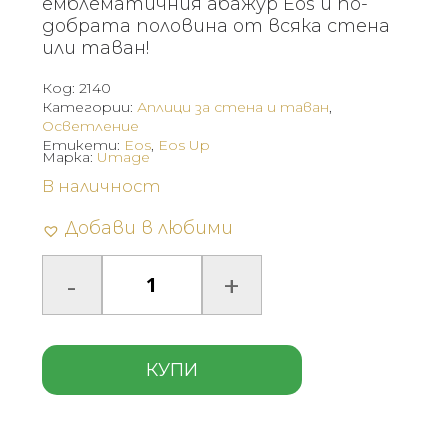
емблематичния абажур Eos и по-
добрата половина от всяка стена
или таван!
Код:
2140
Категории:
Аплици за стена и таван
,
Осветление
Етикети:
Eos
,
Eos Up
Марка:
Umage
В наличност
Добави в любими
КУПИ