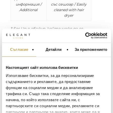
информация /
със сешоар / Easily
Additional
cleaned with hair
dryer
* Eos Up е абажур, който може да се
използва като аплик на стена или таван.
Стойка и кабел не са включени в цената.
Съгласие
Детайли
За приложението
МЕБЕЛИ ЗА ДОМА И
Наполовина по-малък от емблематичния
ОФИСА
абажур Eos и по-добрата половина от
всяка стена или таван! Eos Up е
ОСВЕТЛЕНИЕ
идеалният избор за малки пространства,
Настоящият сайт използва бисквитки
LALIQUE
АКСЕСОАРИ ЗА ИНТ
нуждаещи се от мащабен дизайн.
Използваме бисквитки, за да персонализираме
Изработен от естествени гъши пера,
BACCARAT
ЗА МАСАТА
съдържанието и рекламите, да предоставяме
този абажур придава мека, топла
функции на социални медии и да анализираме
TOM DIXON
светлина и добавя изтънчен и елегантен
ТЕКСТИЛ ЗА ДОМА
трафика си. Също така споделяме информация за
щрих на всеки интериор. Просто го
MICHAEL ARAM
АРОМАТИ ЗА ДОМА
начина, по който използвате сайта ни, с
монтирайте директно на стената или
ASSOULINE
партньорските си социални медии, рекламните си
тавана и го оставете да озарява живота
ИЗКУСТВО И КНИГИ
партньори и партньори за анализ, които може да я
ви!