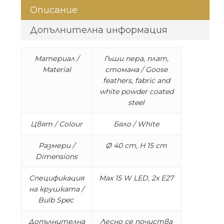
Описание
Допълнителна информация
Материал /
Гъши пера, плат,
Material
стомана / Goose
feathers, fabric and
white powder coated
steel
Цвят / Colour
Бяло / White
Размери /
Ø 40 cm, H 15 cm
Dimensions
Спецификация
Max 15 W LED, 2x E27
на крушката /
Bulb Spec
Допълнителна
Лесно се почиства