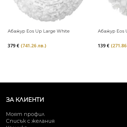
Абажур Eos Up Large White
Абажур Eos 
379
€
(741.26 лв.)
139
€
(271.86
ЗА КЛИЕНТИ
Моят профил
Списък с желания