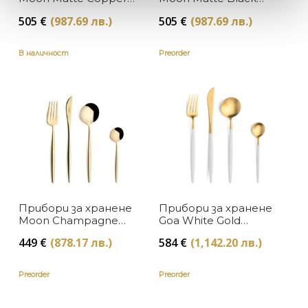
Cutipol
Cutipol
505
€
(987.69 лв.)
505
€
(987.69 лв.)
В наличност
Preorder
Прибори за хранене
Прибори за хранене
Moon Champagne
Goa White Gold
Cutipol
Cutipol
449
€
(878.17 лв.)
584
€
(1,142.20 лв.)
Preorder
Preorder