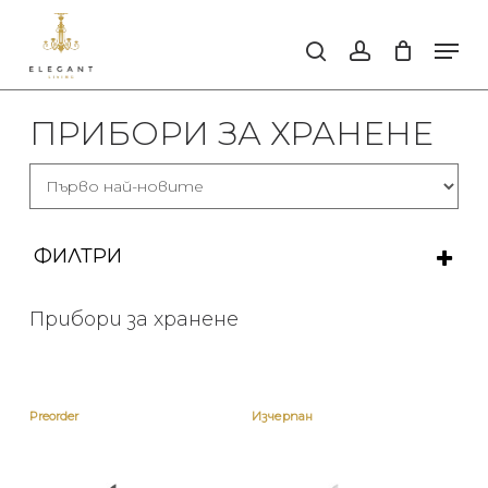
Skip
to
Men
search
account
main
Close
content
Men
ПРИБОРИ ЗА ХРАНЕНЕ
ФИЛТРИ
ИЗИСТИ ФИЛТРИТЕ
Прибори за хранене
КАТЕГОРИИ
За масата
Preorder
Изчерпан
БРАНД
НАЛИЧНОСТ