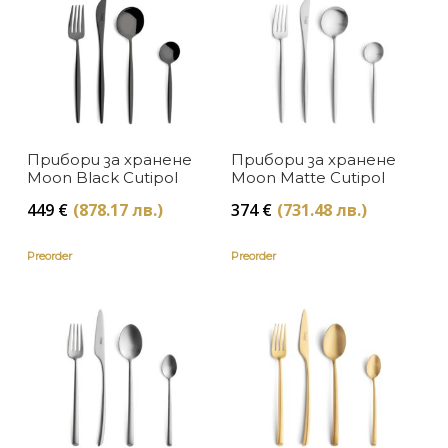
Cutipol
В наличност
ЦВЯТ
Изчерпан, с опция за поръчка
Бяло
ЦЕНА
Златно
Sold Out
Прибори за хранене
Прибори за хранене
Moon Black Cutipol
Moon Matte Cutipol
Кафяво
449
€
(878.17 лв.)
374
€
(731.48 лв.)
Медно
Preorder
Preorder
Сиво
Синьо
Слонова кост
Сребристо