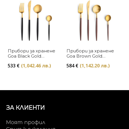
Прибори за хранене
Прибори за хранене
Goa Black Gold
Goa Brown Gold
Cutipol
Cutipol
533
€
(1,042.46 лв.)
584
€
(1,142.20 лв.)
ЗА КЛИЕНТИ
Моят профил