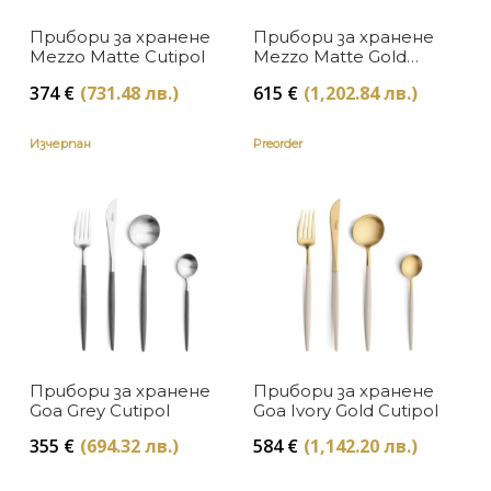
Черно
Прибори за хранене
Прибори за хранене
Mezzo Matte Cutipol
Mezzo Matte Gold
Cutipol
374
€
(731.48 лв.)
615
€
(1,202.84 лв.)
Изчерпан
Preorder
Sold Out
Прибори за хранене
Прибори за хранене
Goa Grey Cutipol
Goa Ivory Gold Cutipol
355
€
(694.32 лв.)
584
€
(1,142.20 лв.)