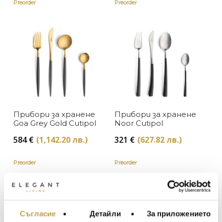
Preorder
Preorder
Прибори за хранене
Прибори за хранене
Goa Grey Gold Cutipol
Noor Cutipol
584
€
(1,142.20 лв.)
321
€
(627.82 лв.)
Preorder
Preorder
Съгласие
Детайли
За приложението
МЕБЕЛИ ЗА ДОМА И