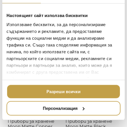
ОФИСА
ОСВЕТЛЕНИЕ
Настоящият сайт използва бисквитки
LALIQUE
АКСЕСОАРИ ЗА ИНТ
Използваме бисквитки, за да персонализираме
BACCARAT
Прибори за хранене
Прибори за хранене
ЗА МАСАТА
съдържанието и рекламите, да предоставяме
Moon Matte Blue
Moon Matte Gold
функции на социални медии и да анализираме
TOM DIXON
Cutipol
Cutipol
ТЕКСТИЛ ЗА ДОМА
565
€
(1,105.04 лв.)
615
€
(1,202.84 лв.)
трафика си. Също така споделяме информация за
MICHAEL ARAM
АРОМАТИ ЗА ДОМА
начина, по който използвате сайта ни, с
Preorder
В наличност
ASSOULINE
партньорските си социални медии, рекламните си
ИЗКУСТВО И КНИГИ
партньори и партньори за анализ, които може да я
SELETTI
ВИСОК КЛАС МЕБЕЛ
комбинират с друга предоставена им от Вас
L’OBJET
информация или с такава, която са събрали от
ЛУКСОЗНИ ГРАДИН
МЕБЕЛИ
ползването от Ваша страна на услугите им.
DOLCE & GABBANA C
Разреши всички
ПОДАРЪЦИ
ETHNICRAFT
НАМАЛЕНИЕ
ZUIVER
Персонализация
DUTCHBONE
Прибори за хранене
Прибори за хранене
Moon Matte Copper
Moon Matte Black