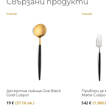
Свързани продукти
Preorder
Preorder
Десертна лъжица Goa Black
Прибори за 
Gold Cutipol
Matte Cutipo
19
€
(37.16 лв.)
542
€
(1,060.