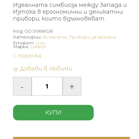
Идеалната симбиоза между Запада и
Изтока в ергономични и деликатни
прибори, които вдъхновяват.
Код:
GO.006WGB
Категории:
За масата
,
Прибори за хранене
Етикет:
Goa
Марка:
Cutipol
С поръчка
Добави в любими
КУПИ