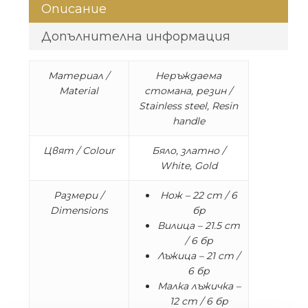
Описание
Допълнителна информация
Материал /
Неръждаема
Material
стомана, резин /
Stainless steel, Resin
handle
Цвят / Colour
Бяло, златно /
White, Gold
Размери /
Нож – 22 cm / 6
Dimensions
бр
Вилица – 21.5 cm
/ 6 бр
Лъжица – 21 cm /
6 бр
Малка лъжичка –
12 cm / 6 бр