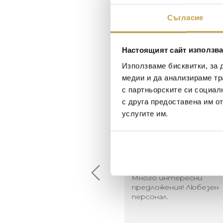
Съгласие
Настоящият сайт използва
Използваме бисквитки, за 
медии и да анализираме тр
с партньорските си социал
с друга предоставена им о
услугите им.
Maxim Behar
Георги Питов
2022-06-18
2021-06-01
й-доброто място за
Много интересни
иятна атмосфера на
предложения! Любезен
щата ви или просто за
персонал.
егантен подарък