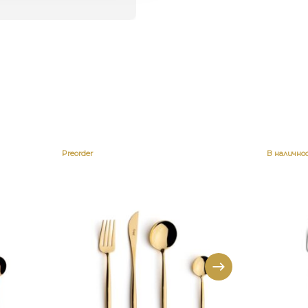
Preorder
В налично