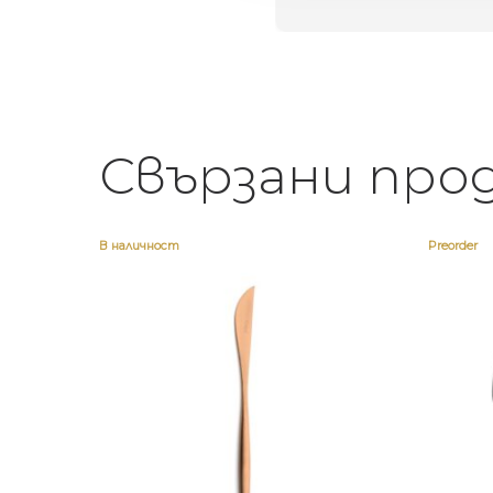
Свързани про
В наличност
Preorder