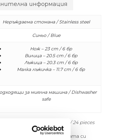
лнителна информация
Неръждаема стомана / Stainless steel
Синьо / Blue
Нож – 23 cm / 6 бр
Вилица – 20.5 cm / 6 бр
Лъжица – 20.3 cm / 6 бр
Малка лъжичка – 11.7 cm / 6 бр
одходящи за миялна машина / Dishwasher
safe
рвена кутия за съхранение / 24 pieces
pol се отличава с елегантната си