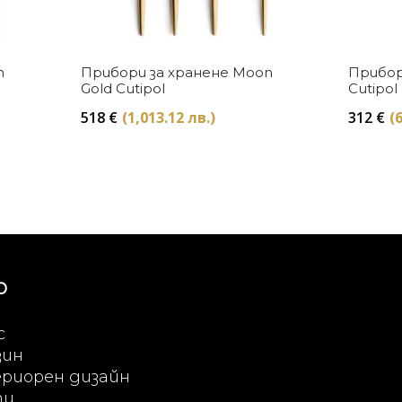
Купи
n
Прибори за хранене Moon
Прибор
Gold Cutipol
Cutipol
518
€
(1,013.12 лв.)
312
€
(
Ю
с
зин
риорен дизайн
ти