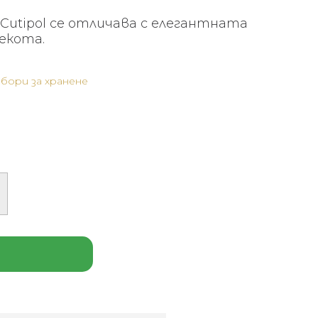
Cutipol се отличава с елегантната
лекота.
бори за хранене