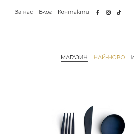
Skip
to
facebook
instagram
tiktok
За нас
Блог
Контакти
main
content
Начало
За масата
Прибори за хранене
Прибори за 
МАГАЗИН
НАЙ-НОВО