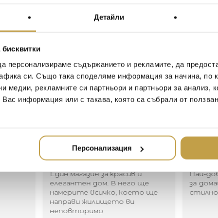
форма, мекота и лекота
емоционална сила. Закръ
Детайли
лунните лъчи носталгия 
модел.
 бисквитки
Moon is characterized by its 
да персонализираме съдържанието и рекламите, да предост
lightness that communicate
афика си. Също така споделяме информация за начина, по к
round-shaped spoon evokes 
ни медии, рекламните си партньори и партньори за анализ, 
poetic and symbolic expressi
т Вас информация или с такава, която са събрали от ползва
Иван Иванов
Ив
Персонализация
2020-05-20
20
Един магазин за красив и
Най-до
елегантен дом. В него ще
за дома
намерите всичко, което ще
стилн
направи жилището ви
неповторимо