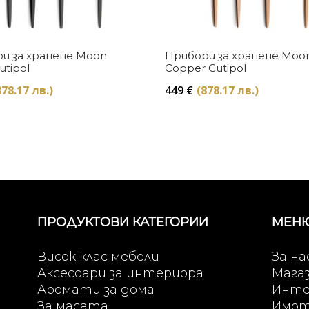
Купи
Купи
и за хранене Moon
Прибори за хранене Moo
utipol
Copper Cutipol
878.17 лв.)
449
€
(878.17 лв.)
ПРОДУКТОВИ КАТЕГОРИИ
МЕН
Висок клас мебели
За на
Аксесоари за интериора
Мага
Аромати за дома
Инте
За масата
Имо