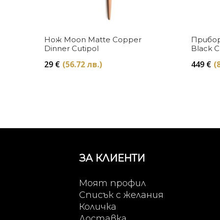
Купи
Нож Moon Matte Copper
Прибор
Dinner Cutipol
Black C
29
€
(56.72 лв.)
449
€
(
ЗА КЛИЕНТИ
Моят профил
Списък с желания
Количка
Доставка