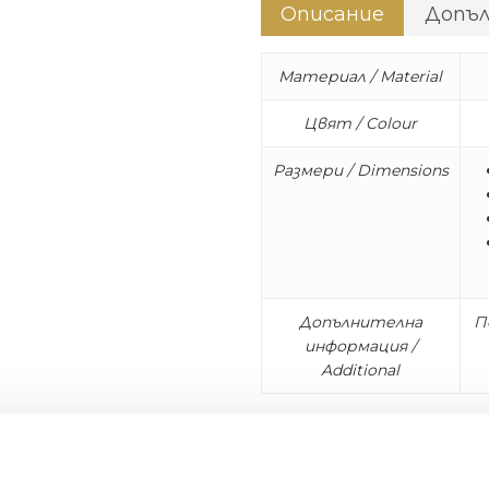
Описание
Допъ
Материал / Material
Цвят / Colour
Размери / Dimensions
Допълнителна
П
информация /
Additional
* Комплект от 24 бр. в дъ
Колекцията Moon на Cuti