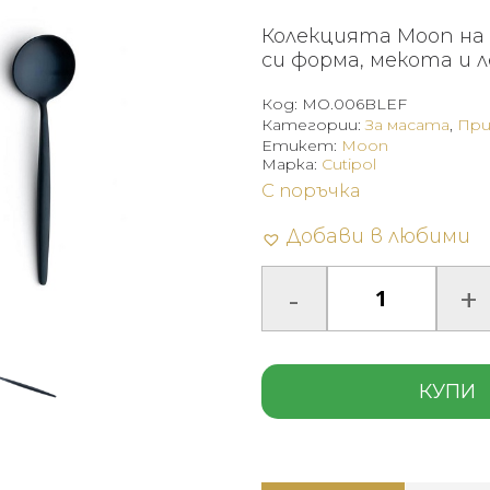
Колекцията Moon на 
си форма, мекота и 
Код:
MO.006BLEF
Категории:
За масата
,
При
Етикет:
Moon
Марка:
Cutipol
С поръчка
Добави в любими
КУПИ