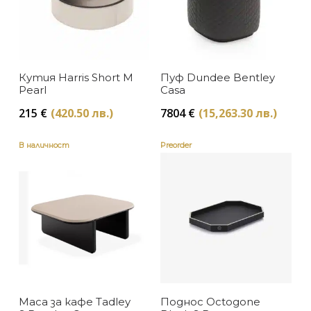
Кутия Harris Short M
Пуф Dundee Bentley
Pearl
Casa
215
€
(420.50 лв.)
7804
€
(15,263.30 лв.)
В наличност
Preorder
Маса за кафе Tadley
Поднос Octogone