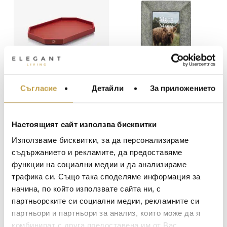
Съгласие
Детайли
За приложението
МЕБЕЛИ ЗА ДОМА И
Поднос Octogone
Рамка за снимка
ОФИСА
Red М Baccarat
Cow Grey 15×10
Mars&More
ОСВЕТЛЕНИЕ
473
€
(925.11 лв.)
144
€
(281.00 лв.)
Настоящият сайт използва бисквитки
LALIQUE
АКСЕСОАРИ ЗА ИНТ
Използваме бисквитки, за да персонализираме
Preorder
Preorder
BACCARAT
ЗА МАСАТА
съдържанието и рекламите, да предоставяме
функции на социални медии и да анализираме
TOM DIXON
ТЕКСТИЛ ЗА ДОМА
трафика си. Също така споделяме информация за
MICHAEL ARAM
АРОМАТИ ЗА ДОМА
начина, по който използвате сайта ни, с
ASSOULINE
партньорските си социални медии, рекламните си
ИЗКУСТВО И КНИГИ
партньори и партньори за анализ, които може да я
SELETTI
ВИСОК КЛАС МЕБЕЛ
комбинират с друга предоставена им от Вас