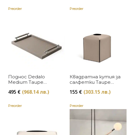
Preorder
Preorder
Поднос Dedalo
Квадратна кутия за
Medium Taupe
салфетки Taupe
Pinetti
Pinetti
495
€
(968.14 лв.)
155
€
(303.15 лв.)
Preorder
Preorder