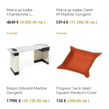
За масата
Baccarat
Sold Out
Маса за кафе
Маса за кафе Galet
В наличност
ЦВЯТ
Намаление
Chanterelle L
M Marble Giorgetti
L'Objet
Giorgetti
Изчерпан, с опция за поръчка
4649
€
(9,093.00 лв.)
5914
€
(11,566.78 лв.)
Бежово
Осветление
ЦЕНА
CONTAIN
Preorder
Preorder
Бяло
PINETTI
Златно
Arcahorn
Кафяво
Bentley Home
Сиво
Fendi Casa
Сребристо
Gio Bagnara
Червено
Бюро Edward Marble
Поднос Jack Valet
Giorgetti Casa
Giorgetti
Square Medium Coral
Черно
Mars & More
17995
€
(35,195.00 лв.)
136
€
(266.00 лв.)