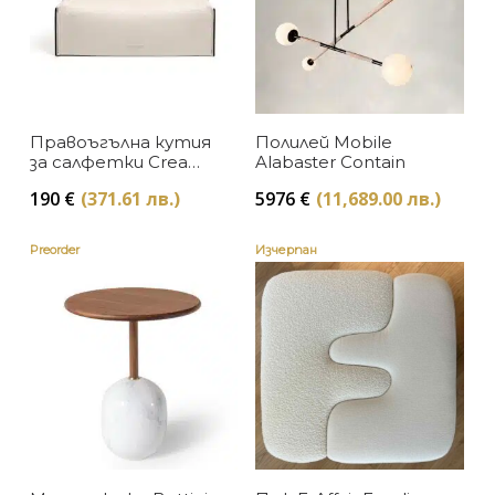
Правоъгълна кутия
Полилей Mobile
за салфетки Cream
Alabaster Contain
Pinetti
190
€
(371.61 лв.)
5976
€
(11,689.00 лв.)
Preorder
Изчерпан
Sold Out