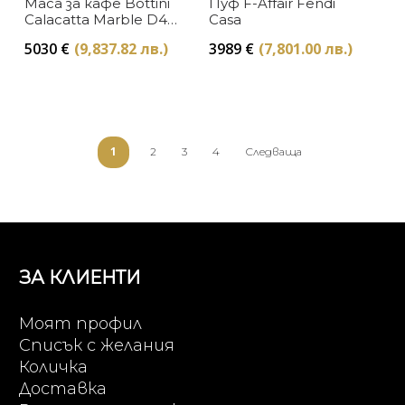
Маса за кафе Bottini
Пуф F-Affair Fendi
Calacatta Marble D45
Casa
Fendi Casa
5030
€
(9,837.82 лв.)
3989
€
(7,801.00 лв.)
1
2
3
4
Следваща
ЗА КЛИЕНТИ
Моят профил
Списък с желания
Количка
Доставка