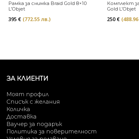
Рамка за снимка Braid Gold 8×10
Комплект за 
L’Objet
Gold L’Objet
395
€
(772.55 лв.)
250
€
(488.96
ЗА КЛИЕНТИ
Моят профил
Списък с желания
Количка
Доставка
Ваучер за подарък
Политика за поверителност
Условия за ползване