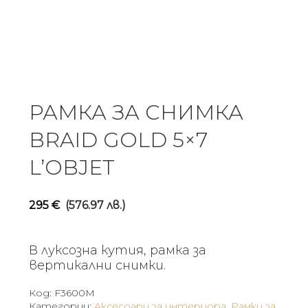
РАМКА ЗА СНИМКА
BRAID GOLD 5×7
L’OBJET
295
€
(576.97 лв.)
В луксозна кутия, рамка за
вертикални снимки.
Код:
F3600M
Категории:
Аксесоари за интериора
,
Рамки за