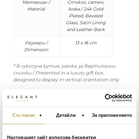
Материал /
Стъкло, сатен,
Material
кожа / 24k Gold
Plated, Beveled
Glass, Satin Lining
and Leather Back
Размери /
13 x 18 cm
Dimension
* В луксозна кутия, рамка за вертикални
снимки / Presented in a luxury gift box,
designed to display in vertical orientation only
Луксозна рамка за снимка, прецизно ръчно
изработена с 24-каратово злато и
платинено покритие от тъкани метали,
стъкло, сатенена подплата и гръб от
Съгласие
Детайли
За приложението
МЕБЕЛИ ЗА ДОМА И
кожа и велур с красиви детайли. Предлага
ОФИСА
се в луксозна подаръчна кутия.
ОСВЕТЛЕНИЕ
Настоящият сайт използва бисквитки