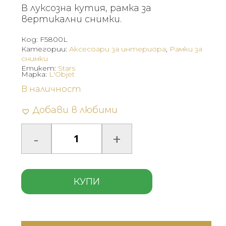
В луксозна кутия, рамка за
вертикални снимки.
Код:
F5800L
Категории:
Аксесоари за интериора
,
Рамки за
снимки
Етикет:
Stars
Марка:
L'Objet
В наличност
Добави в любими
КУПИ