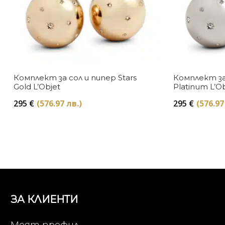
Комплект за сол и пипер Stars
Комплект за 
Gold L’Objet
Platinum L’O
295
€
(576.97 лв.)
295
€
(576.97
ЗА КЛИЕНТИ
Моят профил