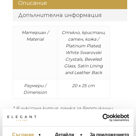
Описание
Допълнителна информация
Материал /
Стъкло, кристали,
Material
сатен, кожа /
Platinum Plated,
White Swarovski
Crystals, Beveled
Glass, Satin Lining
and Leather Back
Размери /
20 x 25 cm
Dimension
* В луксозна кутия, рамка за вертикални
снимки / Presented in a luxury gift box,
designed to display in vertical orientation only
Съгласие
Детайли
За приложението
МЕБЕЛИ ЗА ДОМА И
Блестящи рамки, прецизно ръчно