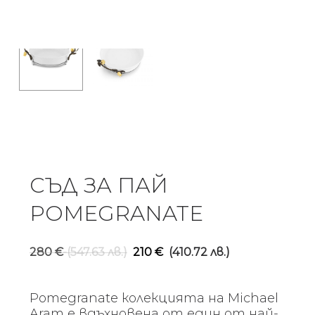
СЪД ЗА ПАЙ
POMEGRANATE
Original
Текущ
280
€
(547.63 лв.)
210
€
(410.72 лв.)
price
цена
was:
е:
Pomegranate колекцията на Michael
280 €
210 €
Aram е вдъхновена от един от най-