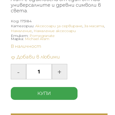
(547.63
(410.72
универсалните и древни символи в
света.
лв.).
лв.).
Код:
175184
Категории:
Аксесоари за сервиране
,
За масата
,
Намаление
,
Намаление аксесоари
Етикет:
Pomegranate
Марка:
Michael Aram
В наличност
Добави в любими
КУПИ