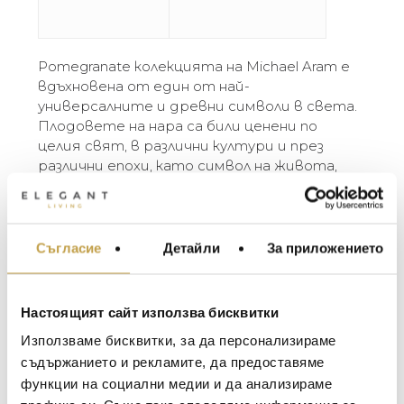
Pomegranate колекцията на Michael Aram е
вдъхновена от един от най-
универсалните и древни символи в света.
Плодовете на нара са били ценени по
целия свят, в различни култури и през
различни епохи, като символ на живота,
прераждането и възраждането, както и
на плодовитостта и съюза.
“Израснах сред нарове – те са използвани
като естествени багрила върху
Съгласие
Детайли
За приложението
МЕБЕЛИ ЗА ДОМА И
античните килими, по които съм пълзял
ОФИСА
като бебе, и бяха важна съставка в
ОСВЕТЛЕНИЕ
храната, която обичам. Когато съм в
Настоящият сайт използва бисквитки
дома си в Ню Делхи, всяка сутрин се
LALIQUE
АКСЕСОАРИ ЗА ИНТ
Използваме бисквитки, за да персонализираме
събуждам с прясно изцеден сок от нар.
BACCARAT
ЗА МАСАТА
съдържанието и рекламите, да предоставяме
Цветът, миризмата, нежният аромат –
всичко това го превръща във вълшебен
функции на социални медии и да анализираме
TOM DIXON
ТЕКСТИЛ ЗА ДОМА
еликсир за мен.” – Michael Aram