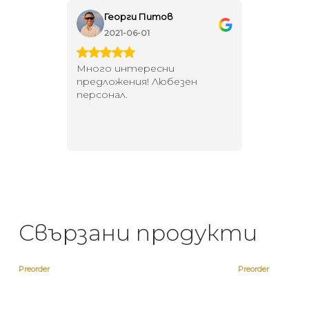
Георги Питов
Ива
2021-06-01
202
 за
Много интересни
Един маг
 на
предложения! Любезен
елегант
то за
персонал.
намерит
направи
неповт
Свързани продукти
Preorder
Preorder