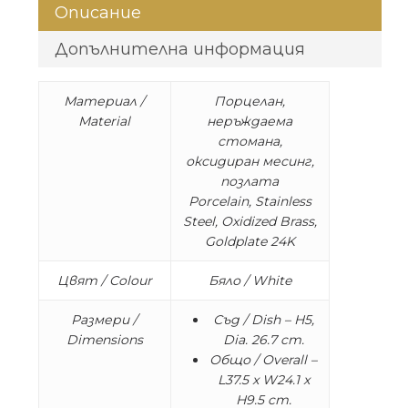
Описание
Допълнителна информация
Материал /
Порцелан,
Material
неръждаема
стомана,
оксидиран месинг,
позлата
Porcelain, Stainless
Steel, Oxidized Brass,
Goldplate 24K
Цвят / Colour
Бяло / White
Размери /
Съд / Dish – H5,
Dimensions
Dia. 26.7 cm.
Общо / Overall –
L37.5 x W24.1 x
H9.5 cm.