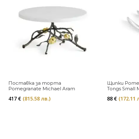
Поставка за торта
Щипки Pomeg
Pomegranate Michael Aram
Tongs Small 
417
€
(815.58 лв.)
88
€
(172.11 