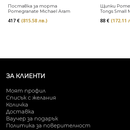
Поставка за торта
Щипки Pomeg
Pomegranate Michael Aram
Tongs Small 
417
€
(815.58 лв.)
88
€
(172.11 
ЗА КЛИЕНТИ
Моят профил
Списък с желания
Количка
Доставка
Ваучер за подарък
Политика за поверителност