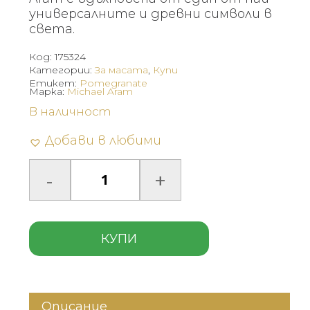
универсалните и древни символи в
света.
Код:
175324
Категории:
За масата
,
Купи
Етикет:
Pomegranate
Марка:
Michael Aram
В наличност
Добави в любими
КУПИ
Описание