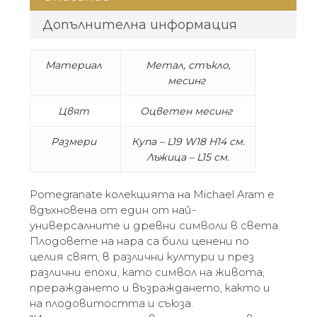
Допълнителна информация
Материал
Метал, с
тъкло,
м
есинг
Цвят
Оцветен месинг
Размери
Купа – L19 W18 H14 см.
Лъжица – L15 см.
Pomegranate колекцията на Michael Aram е
вдъхновена от един от най-
универсалните и древни символи в света.
Плодовете на нара са били ценени по
целия свят, в различни култури и през
различни епохи, като символ на живота,
прераждането и възраждането, както и
на плодовитостта и съюза.