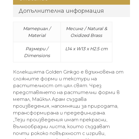
Допълнителна информация
Материал /
Месинг / Natural &
Material
Oxidized Brass
Размери /
L14 x W13 x H2.5 cm
Dimensions
Колекцията Golden Ginkgo е вдъхновена от
сложните форми и текстури на
растителност от цял свят. Чрез
представянето на растителни форми в
метал, Майкъл Арам създава
произведения, напомнящи за природата,
трансформирана и предефинирана.
„Тези произведения имат прекрасни,
вълнообразни листа, които създават
почти рококо повърхност с игриви,