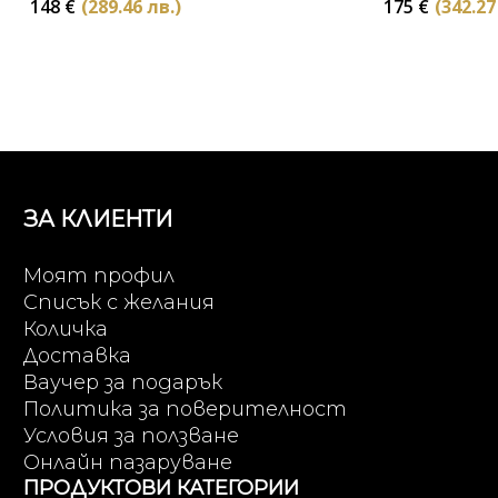
148
€
(289.46 лв.)
175
€
(342.27
ЗА КЛИЕНТИ
Моят профил
Списък с желания
Количка
Доставка
Ваучер за подарък
Политика за поверителност
Условия за ползване
Онлайн пазаруване
ПРОДУКТОВИ КАТЕГОРИИ