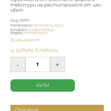
текстури на растителност от цял
свят.
Код:
132113
Категории:
За масата
,
Купи
Етикет:
Golden Ginkgo
Марка:
Michael Aram
В наличност
Добави в любими
КУПИ
Описание