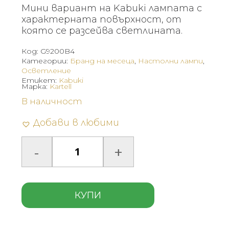
was:
е:
Мини вариант на Kabuki лампата с
443 €
288 €
характерната повърхност, от
(866.43
(563.18
която се разсейва светлината.
лв.).
лв.).
Код:
G9200B4
Категории:
Бранд на месеца
,
Настолни лампи
,
Осветление
Етикет:
Kabuki
Марка:
Kartell
В наличност
Добави в любими
КУПИ