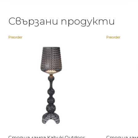
Свързани продукти
Preorder
Preorder
Стояща лампа Kabuki Outdoor
Стояща ламп