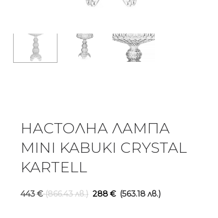
НАСТОЛНА ЛАМПА
MINI KABUKI CRYSTAL
KARTELL
Original
Текущ
443
€
(866.43 лв.)
288
€
(563.18 лв.)
price
цена