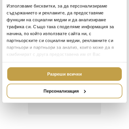
LALIQUE
АКСЕСОАРИ ЗА ИНТ
разсейва светлината.
Използваме бисквитки, за да персонализираме
BACCARAT
ЗА МАСАТА
съдържанието и рекламите, да предоставяме
A mini version of the lamp with a characteristic
функции на социални медии и да анализираме
TOM DIXON
ТЕКСТИЛ ЗА ДОМА
surface, from which the light diffuses.
трафика си. Също така споделяме информация за
MICHAEL ARAM
АРОМАТИ ЗА ДОМА
начина, по който използвате сайта ни, с
ASSOULINE
партньорските си социални медии, рекламните си
ИЗКУСТВО И КНИГИ
партньори и партньори за анализ, които може да я
SELETTI
ВИСОК КЛАС МЕБЕЛ
комбинират с друга предоставена им от Вас
Георги Питов
Ива
L’OBJET
информация или с такава, която са събрали от
ЛУКСОЗНИ ГРАДИН
2021-06-01
202
МЕБЕЛИ
ползването от Ваша страна на услугите им.
DOLCE & GABBANA C
Разреши всички
ПОДАРЪЦИ
ETHNICRAFT
 за
Много интересни
Един маг
 на
предложения! Любезен
елегант
НАМАЛЕНИЕ
ZUIVER
Персонализация
то за
персонал.
намерит
направи
DUTCHBONE
неповт