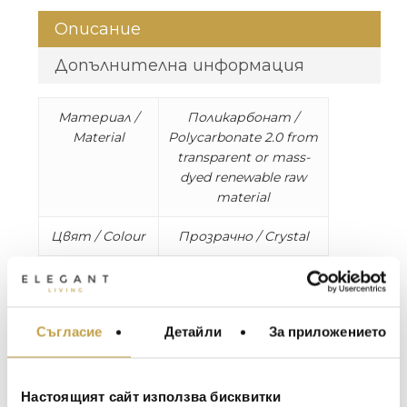
Описание
Допълнителна информация
Материал /
Поликарбонат /
Material
Polycarbonate 2.0 from
transparent or mass-
dyed renewable raw
material
Цвят / Colour
Прозрачно / Crystal
Размери /
Dia. 30, H70 cm
Dimensions
Съгласие
Детайли
За приложението
МЕБЕЛИ ЗА ДОМА И
Тегло / Weight
1.7 kg
ОФИСА
Мини вариант на Kabuki лампата с
ОСВЕТЛЕНИЕ
Настоящият сайт използва бисквитки
характерната повърхност, от която се