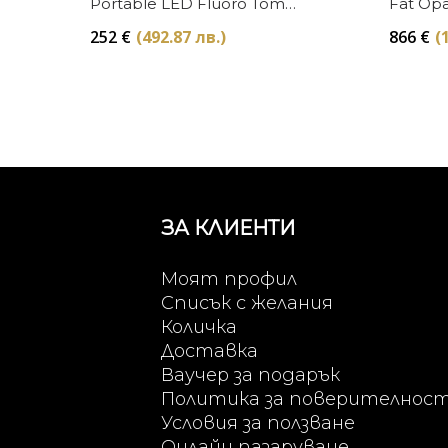
Portable LED Fluoro Tom
Fat Opa
Dixon
252
€
(492.87 лв.)
866
€
(
ЗА КЛИЕНТИ
Моят профил
Списък с желания
Количка
Доставка
Ваучер за подарък
Политика за поверителнос
Условия за ползване
Онлайн пазаруване