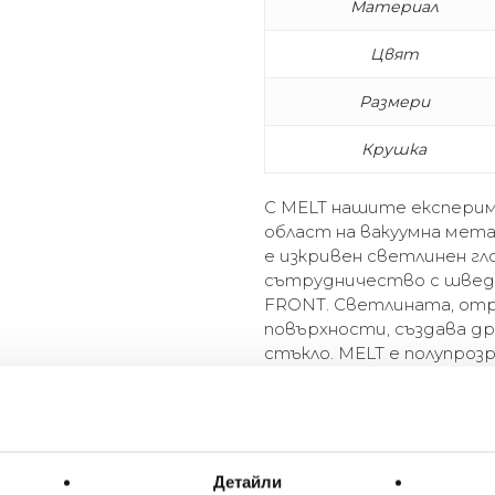
Материал
Цвят
Размери
Крушка
С MELT нашите експерим
област на вакуумна мет
е изкривен светлинен гл
сътрудничество с шведс
FRONT. Светлината, от
повърхности, създава д
стъкло. MELT е полупрозр
покритие, когато е изк
на дневна светлина.
With MELT, our experiments 
vacuum metallisation take on
Детайли