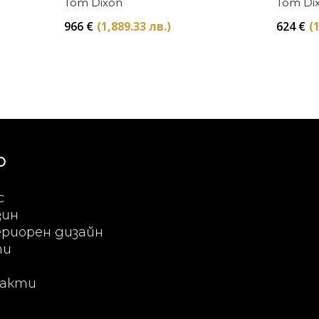
Tom Dixon
Tom Di
966
€
(1,889.33 лв.)
624
€
(
Ю
с
зин
риорен дизайн
ти
акти