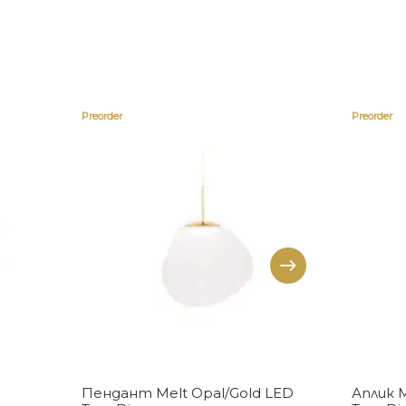
Preorder
Preorder
Купи
Пендант Melt Opal/Gold LED
Аплик M