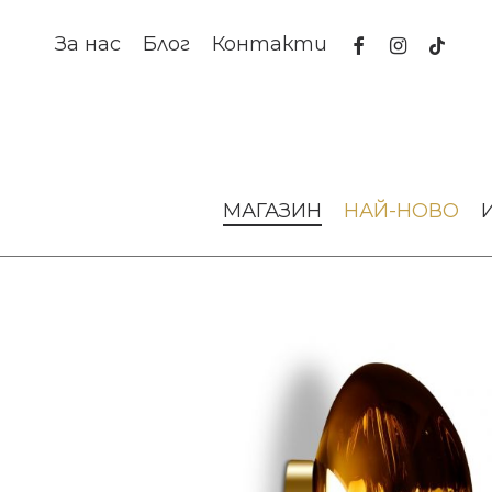
Skip
to
facebook
instagram
tiktok
За нас
Блог
Контакти
main
content
Начало
Осветление
Аплици за стена и таван
АП
МАГАЗИН
НАЙ-НОВО