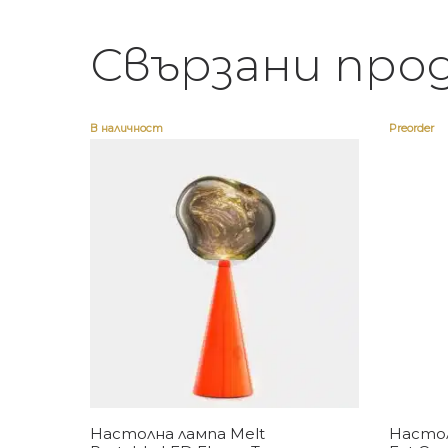
Свързани про
В наличност
Preorder
Купи
Настолна лампа Melt
Настол