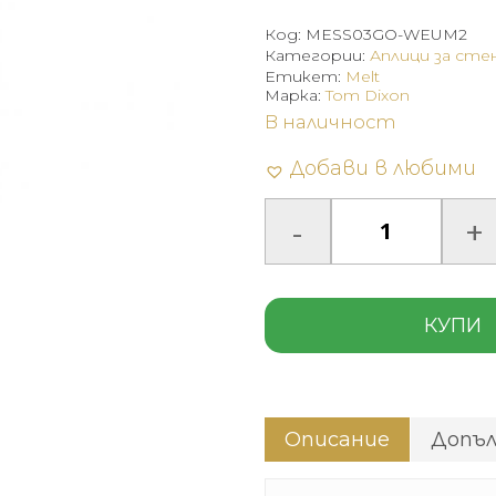
Код:
MESS03GO-WEUM2
Категории:
Аплици за сте
Етикет:
Melt
Марка:
Tom Dixon
В наличност
Добави в любими
КУПИ
Описание
Допъ