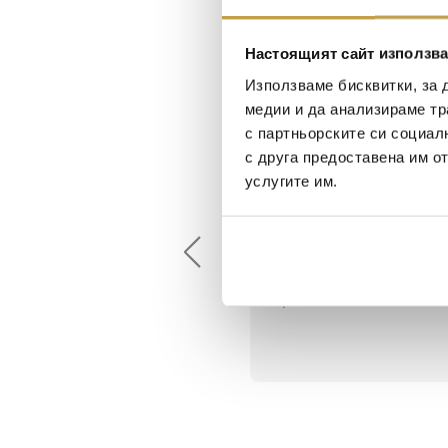
Настоящият сайт използва
Използваме бисквитки, за 
медии и да анализираме тр
с партньорските си социал
с друга предоставена им о
услугите им.
Maxim Behar
Георги Питов
2022-06-18
2021-06-01
й-доброто място за
Много интересни
иятна атмосфера на
предложения! Любезен
щата ви или просто за
персонал.
егантен подарък