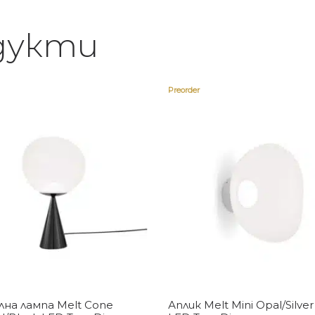
дукти
Preorder
Купи
Купи
на лампа Melt Cone
Аплик Melt Mini Opal/Silver