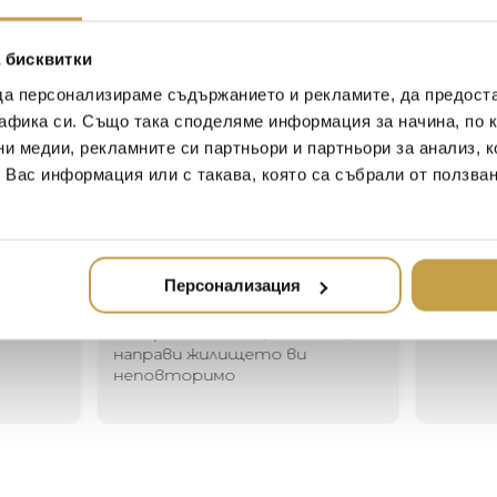
globe born from our collabor
FRONT. The light bouncing a
creates a dramatic melting h
 бисквитки
when on and mirror finish when 
да персонализираме съдържанието и рекламите, да предост
daylight.
афика си. Също така споделяме информация за начина, по к
ни медии, рекламните си партньори и партньори за анализ, 
т Вас информация или с такава, която са събрали от ползва
Иван Иванов
Ив
2020-05-20
20
Персонализация
Един магазин за красив и
Най-до
елегантен дом. В него ще
за дома
намерите всичко, което ще
стилн
направи жилището ви
неповторимо