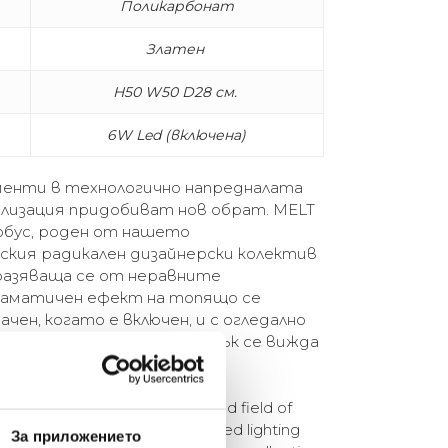
Поликарбонат
Златен
H50 W50 D28 см.
6W Led (включена)
енти в технологично напредналата
ализация придобиват нов обрат. MELT
обус, роден от нашето
кия радикален дизайнерски колектив
разяваща се от неравните
раматичен ефект на топящо се
ачен, когато е включен, и с огледално
лючен. Вътрешният му блясък се вижда
in the technologically advanced field of
 a new twist. MELT is a distorted lighting
За приложението