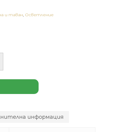
на и таван
,
Осветление
лнителна информация