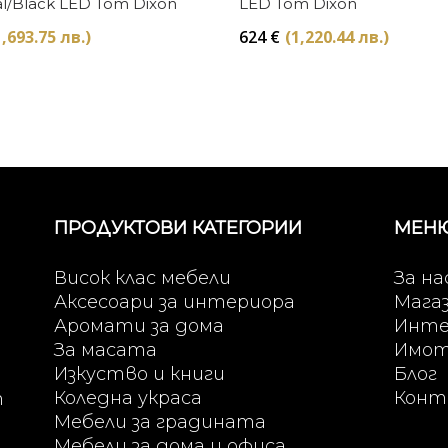
l/Black LED Tom Dixon
LED Tom Dixon
1,693.75 лв.)
624
€
(1,220.44 лв.)
ПРОДУКТОВИ КАТЕГОРИИ
МЕН
Висок клас мебели
За на
Аксесоари за интериора
Мага
Аромати за дома
Инте
За масата
Имо
Изкуство и книги
Блог
Коледна украса
Конт
т
Мебели за градината
Мебели за дома и офиса