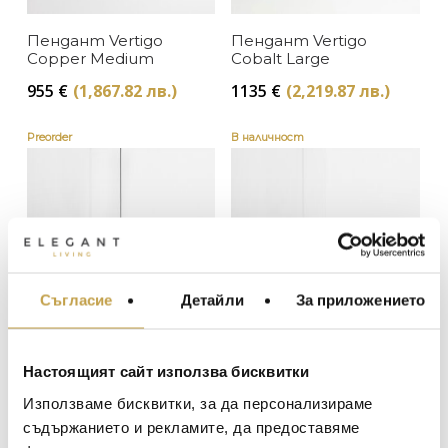
Petite Friture
Пендант Vertigo
Пендант Vertigo
В наличност
ЦВЯТ
Copper Medium
Cobalt Large
Изчерпан, с опция за поръчка
955
€
(1,867.82 лв.)
1135
€
(2,219.87 лв.)
Бяло
ЦЕНА
Preorder
В наличност
Медно
Синьо
Черно
Съгласие
Детайли
За приложението
МЕБЕЛИ ЗА ДОМА И
ОФИСА
ОСВЕТЛЕНИЕ
Пендант Vertigo
Пендант Vertigo
Настоящият сайт използва бисквитки
Black Large
White Medium
LALIQUE
АКСЕСОАРИ ЗА ИНТ
Използваме бисквитки, за да персонализираме
1135
€
(2,219.87 лв.)
955
€
(1,867.82 лв.)
BACCARAT
ЗА МАСАТА
съдържанието и рекламите, да предоставяме