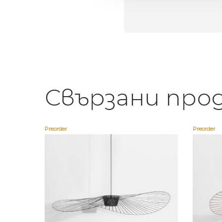
егантен подарък
Свързани про
Preorder
Preorder