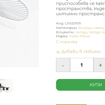
приспособява се как
пространства, къде
интимно пространс
Код:
L0020109
Категории:
Висящи лампи
Етикети:
Vertigo
,
Vertigo A
Марка:
Petite Friture
С поръчка
Добави в любими
КУПИ