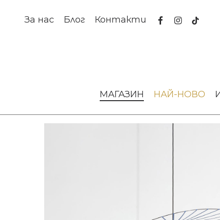
Skip
to
facebook
instagram
tiktok
За нас
Блог
Контакти
main
content
Начало
Осветление
Висящи лампи
Пендант Vertig
МАГАЗИН
НАЙ-НОВО