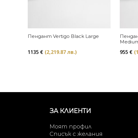
Купи
Пендант Vertigo Black Large
Пендан
Mediu
1135
€
(2,219.87 лв.)
955
€
(
ЗА КЛИЕНТИ
Моят профил
Списък с желания