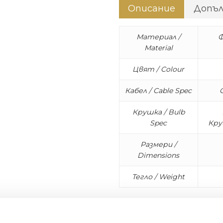
Описание
Допъ
Материал /
Ф
Material
Цвят / Colour
Кабел / Cable Spec
Крушка / Bulb
Spec
Кру
Размери /
Dimensions
Тегло / Weight
Vertigo е едновременно 
приспособява се както к