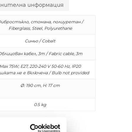
лнителна информация
ибростъкло, стомана, полиуретан /
Fiberglass, Steel, Polyurethane
Синьо / Cobalt
Облицован кабел, 3m / Fabric cable, 3m
Max 75W; E27, 220-240 V 50-60 Hz, IP20
шката не е включена / Bulb not provided
Ø: 190 cm, H: 17 cm
0.5 kg
ефирен и графичен пендант,
ъм големи, така и към малки