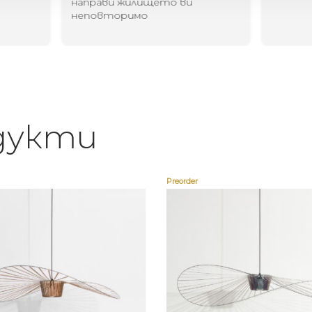
направи жилището ви
неповторимо
дукти
Preorder