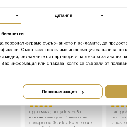
пространства, където с
пространство. Със своя
фибростъкло и кадифени
Детайли
лампа очарова и оживява
течения, които я заобикал
 бисквитки
Vertigo is simultaneously et
да персонализираме съдържанието и рекламите, да предост
and small spaces where it cre
афика си. Също така споделяме информация за начина, по к
light fiberglass structure, s
ни медии, рекламните си партньори и партньори за анализ, 
this pendant lamp fascinates 
currents that surround it. Cr
т Вас информация или с такава, която са събрали от ползва
Иван Иванов
Ив
Персонализация
2020-05-20
20
Един магазин за красив и
Най-до
елегантен дом. В него ще
за дома
намерите всичко, което ще
стилн