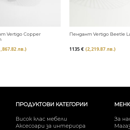
Купи
Купи
т Vertigo Copper
Пендант Vertigo Beetle L
m
1,867.82 лв.)
1135
€
(2,219.87 лв.)
ПРОДУКТОВИ КАТЕГОРИИ
МЕН
Висок клас мебели
За на
Аксесоари за интериора
Мага