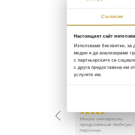
Съгласие
Настоящият сайт използва
Използваме бисквитки, за 
медии и да анализираме тр
с партньорските си социал
с друга предоставена им о
услугите им.
Maxim Behar
Георги Питов
2022-06-18
2021-06-01
й-доброто място за
Много интересни
иятна атмосфера на
предложения! Любезен
щата ви или просто за
персонал.