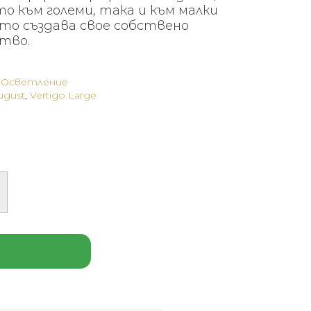
то към големи, така и към малки
то създава свое собствено
тво.
,
Осветление
ugust
,
Vertigo Large