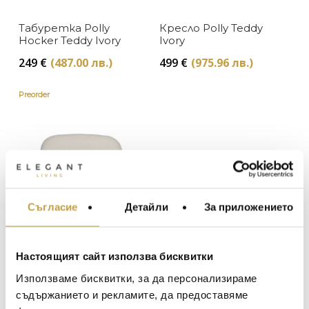
White Label Living
Табуретка Polly
Кресло Polly Teddy
В наличност
ЦВЯТ
Hocker Teddy Ivory
Ivory
Изчерпан, с опция за поръчка
249
€
(487.00 лв.)
499
€
(975.96 лв.)
Бяло
ЦЕНА
Preorder
Съгласие
Детайли
За приложението
МЕБЕЛИ ЗА ДОМА И
ОФИСА
ОСВЕТЛЕНИЕ
Диван Polly Teddy
Настоящият сайт използва бисквитки
Ivory
LALIQUE
АКСЕСОАРИ ЗА ИНТ
Използваме бисквитки, за да персонализираме
779
€
(1,523.59 лв.)
BACCARAT
ЗА МАСАТА
съдържанието и рекламите, да предоставяме