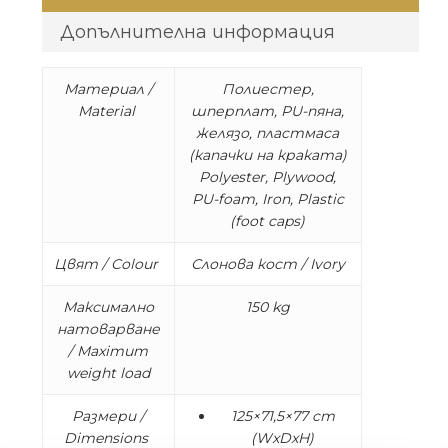
Допълнителна информация
Материал /
Полиестер,
Material
шперплат, PU-пяна,
желязо, пластмаса
(капачки на краката)
Polyester, Plywood,
PU-foam, Iron, Plastic
(foot caps)
Цвят / Colour
Слонова кост / Ivory
Максимално
150 kg
натоварване
/ Maximum
weight load
Размери /
125×71,5×77 cm
Dimensions
(WxDxH)