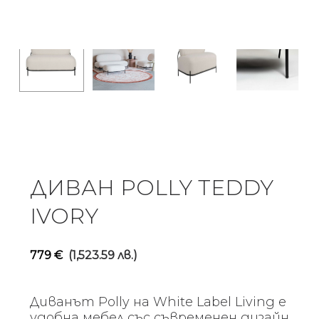
ДИВАН POLLY TEDDY
IVORY
779
€
(1,523.59 лв.)
Диванът Polly на White Label Living е
удобна мебел със съвременен дизайн,