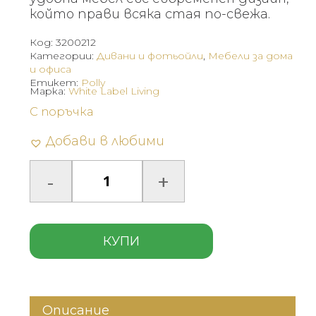
който прави всяка стая по-свежа.
Код:
3200212
Категории:
Дивани и фотьойли
,
Мебели за дома
и офиса
Етикет:
Polly
Марка:
White Label Living
С поръчка
Добави в любими
КУПИ
Описание