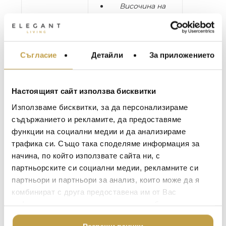
Височина на
седалката / Seat
height: 42 cm
Дълбочина на
седалката / Seat
Съгласие
Детайли
За приложението
МЕБЕЛИ ЗА ДОМА И
depth: 50 cm
ОФИСА
Височина на
краката / Leg
ОСВЕТЛЕНИЕ
Настоящият сайт използва бисквитки
height: 12 cm
LALIQUE
АКСЕСОАРИ ЗА ИНТ
Използваме бисквитки, за да персонализираме
BACCARAT
ЗА МАСАТА
съдържанието и рекламите, да предоставяме
функции на социални медии и да анализираме
TOM DIXON
ТЕКСТИЛ ЗА ДОМА
Диванът Polly на White Label Living е удобна
трафика си. Също така споделяме информация за
мебел със съвременен дизайн, който
MICHAEL ARAM
АРОМАТИ ЗА ДОМА
начина, по който използвате сайта ни, с
прави всяка стая по-свежа. Меката
ASSOULINE
партньорските си социални медии, рекламните си
седалка е допълнена от тънки, но здрави
ИЗКУСТВО И КНИГИ
партньори и партньори за анализ, които може да я
крака от желязо.
SELETTI
ВИСОК КЛАС МЕБЕЛ
комбинират с друга предоставена им от Вас
L’OBJET
White Label Living POLLY sofa is a
информация или с такава, която са събрали от
ЛУКСОЗНИ ГРАДИН
contemporary design furniture which cheers the
МЕБЕЛИ
ползването от Ваша страна на услугите им.
DOLCE & GABBANA C
room up. The soft padding is completed with