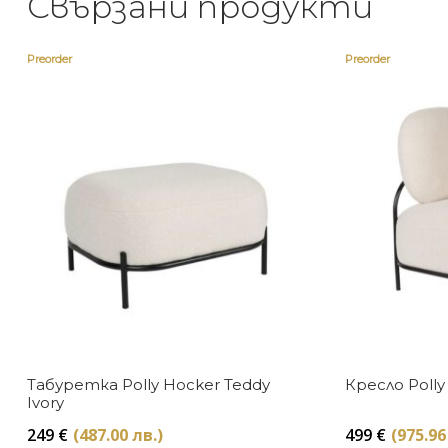
Свързани продукти
Preorder
Preorder
Табуретка Polly Hocker Teddy
Кресло Polly
Ivory
249
€
(487.00 лв.)
499
€
(975.96