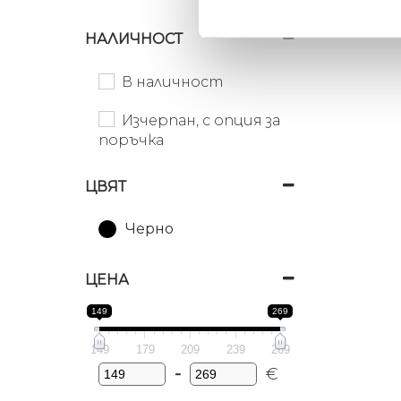
НАЛИЧНОСТ
В наличност
Изчерпан, с опция за
поръчка
ЦВЯТ
Черно
ЦЕНА
149
269
149
179
209
239
269
-
€
Minimum Price
Maximum Price