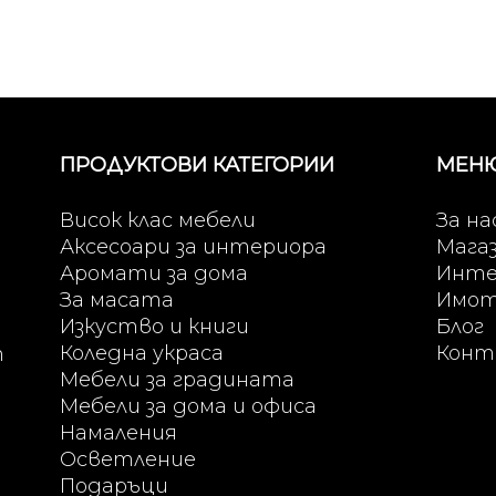
ПРОДУКТОВИ КАТЕГОРИИ
МЕН
Висок клас мебели
За на
Аксесоари за интериора
Мага
Аромати за дома
Инте
За масата
Имо
Изкуство и книги
Блог
Коледна украса
Конт
т
Мебели за градината
Мебели за дома и офиса
Намаления
Осветление
Подаръци