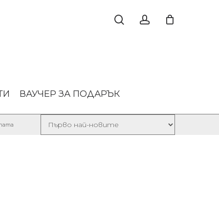
ТИ
ВАУЧЕР ЗА ПОДАРЪК
Sorted
лтата
by
latest