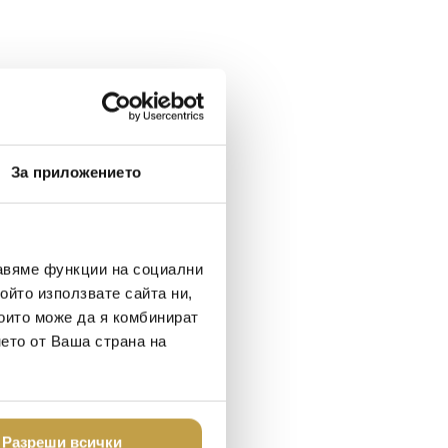
За приложението
авяме функции на социални
ойто използвате сайта ни,
които може да я комбинират
нето от Ваша страна на
Разреши всички