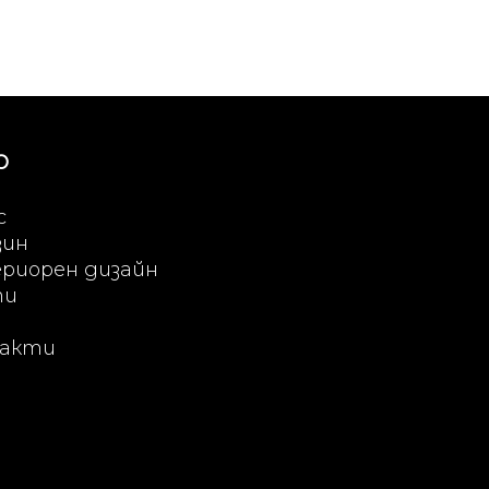
Ю
с
зин
риорен дизайн
ти
акти