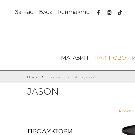
Skip
to
facebook
instagram
tiktok
За нас
Блог
Контакти
main
content
МАГАЗИН
НАЙ-НОВО
Начало
Продукти с етикет „Jason“
JASON
Preorder
ПРОДУКТОВИ