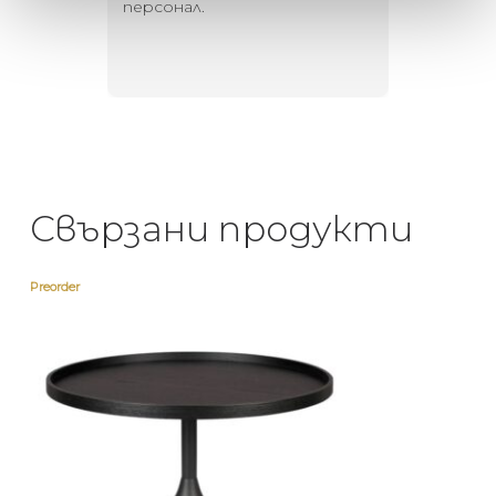
то за
персонал.
намерит
направи
неповт
Свързани продукти
Preorder