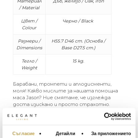
Материал
Дъб, желязо / Oak, iron
/ Material
Цвят /
Черно / Black
Colour
Размери /
H55.7 D46 cm. (Основа /
Dimensions
Base D27.5 cm.)
Тегло /
15 kg.
Weight
Барабани, тромпети и аплодисменти,
моля! Какво мислите за нашата помощна
маса Jason? Ние смятаме, че изглежда
доста изискано и просто страхотно.
Тайната се крие в комбинацията от
черна стомана и фурнир от черен дъб.
Плотът на масата има повдигнат ръб и е
идеален за по-малко сръчните. Напитки,
Съгласие
Детайли
За приложението
МЕБЕЛИ ЗА ДОМА И