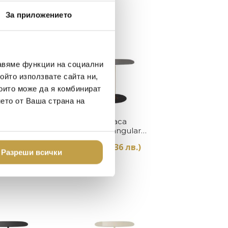
Preorder
За приложението
авяме функции на социални
ойто използвате сайта ни,
които може да я комбинират
нето от Ваша страна на
Купи
Купи
маса
Помощна маса
ctangular
Thierry Rectangular
artell
Grey Kartell
45.36 лв.)
739
€
(1,445.36 лв.)
Разреши всички
Preorder