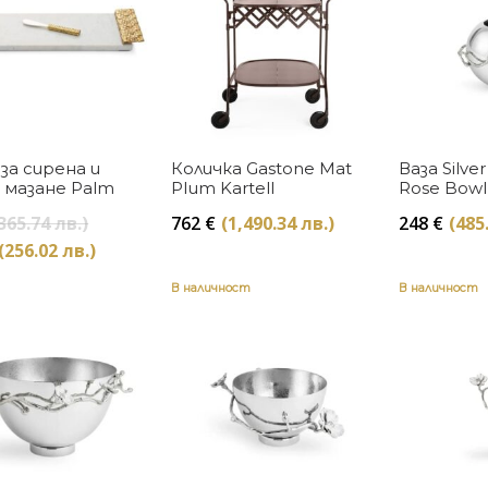
Купи
Купи
за сирена и
Количка Gastone Mat
Ваза Silve
 мазане Palm
Plum Kartell
Rose Bowl
Aram
Original
365.74 лв.)
762
€
(1,490.34 лв.)
248
€
(485
price
Текущата
(256.02 лв.)
was:
цена
187 €
В наличност
В наличност
е:
(365.74
131 €
лв.).
(256.02
лв.).