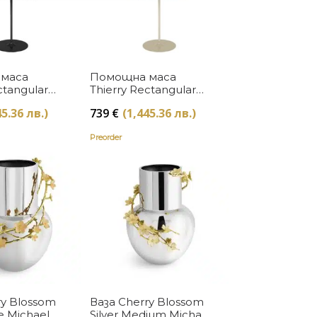
Купи
Купи
маса
Помощна маса
ctangular
Thierry Rectangular
ll
White Kartell
45.36 лв.)
739
€
(1,445.36 лв.)
Preorder
Купи
Купи
ry Blossom
Ваза Cherry Blossom
ge Michael
Silver Medium Michael