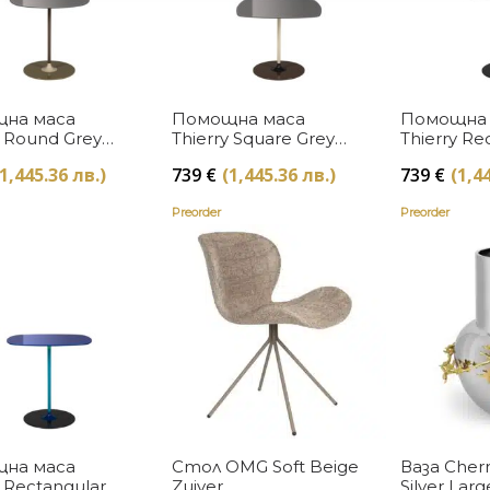
Купи
Купи
на маса
Помощна маса
Помощна 
y Round Grey
Thierry Square Grey
Thierry Re
Kartell
Black Karte
(1,445.36 лв.)
739
€
(1,445.36 лв.)
739
€
(1,4
Preorder
Preorder
Купи
Купи
на маса
Стол OMG Soft Beige
Ваза Cher
y Rectangular
Zuiver
Silver Lar