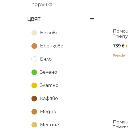
Fendi Casa
поръчка
Kartell
ЦВЯТ
Lee Broom
Помощ
Бежово
Thierr
Moooi
Kartell
739
€
Бронзово
Petite Friture
Preorder
Бяло
Tribu
Зелено
Umage
Златно
Кафяво
Медно
Помощ
Месинг
Thierr