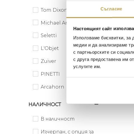
Preorder
Съгласие
Tom Dixon
Michael Aram
Настоящият сайт използва
Seletti
Използваме бисквитки, за 
медии и да анализираме тр
L'Objet
с партньорските си социал
с друга предоставена им о
Zuiver
услугите им.
Помощ
PINETTI
Thierr
Kartell
739
€
Arcahorn
Preorder
Cutipol
НАЛИЧНОСТ
Dutchbone
В наличност
Eichholtz
Изчерпан, с опция за