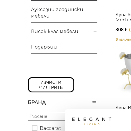
Луксозни градински
Купа S
мебели
Mediu
308
€
Висок клас мебели
В налич
Подаръци
ИЗЧИСТИ
ФИЛТРИТЕ
БРАНД
Купа B
Gold S
Aram
451
€
Baccarat