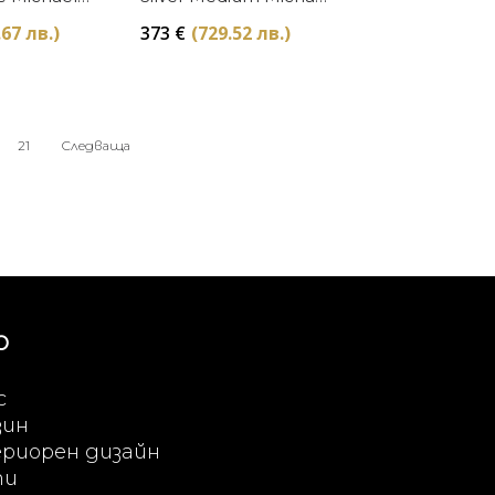
Aram
.67 лв.)
373
€
(729.52 лв.)
21
Следваща
Ю
с
зин
риорен дизайн
ти