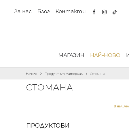
Skip
to
facebook
instagram
tiktok
За нас
Блог
Контакти
main
content
МАГАЗИН
НАЙ-НОВО
Начало
Продуктът материал
Стомана
СТОМАНА
В налич
ПРОДУКТОВИ