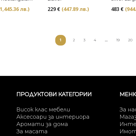
rtell
Aram
(1,445.36 лв.)
229
€
(447.89 лв.)
483
€
(944
1
…
2
3
4
19
20
ПРОДУКТОВИ КАТЕГОРИИ
МЕН
Висок клас мебели
За на
Аксесоари за интериора
Мага
Аромати за дома
Инте
За масата
Имо