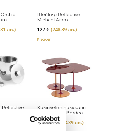
Купи
Купи
r Orchid
Шейкър Reflective
ram
Michael Aram
.31 лв.)
127
€
(248.39 лв.)
Preorder
Купи
Купи
 Reflective
Комплект помощни
ram
маси Thierry Bordeaux
Kartell
.84 лв.)
2006
€
(3,923.39 лв.)