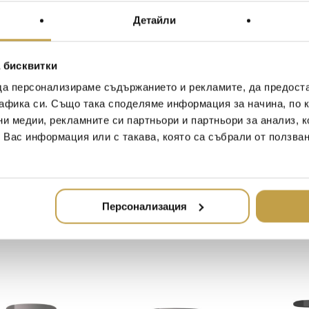
Preorder
Preorder
Детайли
 бисквитки
да персонализираме съдържанието и рекламите, да предост
афика си. Също така споделяме информация за начина, по к
ни медии, рекламните си партньори и партньори за анализ, 
т Вас информация или с такава, която са събрали от ползва
Купи
Купи
на маса
Помощна маса
Помощна 
y Round White
Thierry Square White
Thierry Re
Kartell
Bordeaux K
(1,445.36 лв.)
739
€
(1,445.36 лв.)
739
€
(1,4
Персонализация
Preorder
Preorder