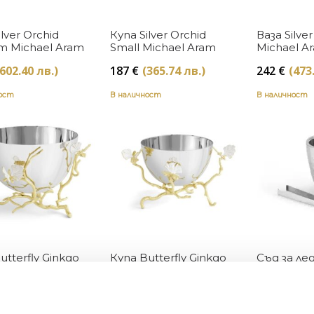
Купи
Купи
ilver Orchid
Купа Silver Orchid
Ваза Silve
m Michael Aram
Small Michael Aram
Michael A
(602.40 лв.)
187
€
(365.74 лв.)
242
€
(473
ност
В наличност
В наличност
Купи
Купи
utterfly Ginkgo
Купа Butterfly Ginkgo
Съд за лед
erving Michael
Gold Small Michael
Michael A
Aram
(882.08 лв.)
232
€
(453.75 лв.)
298
€
(582