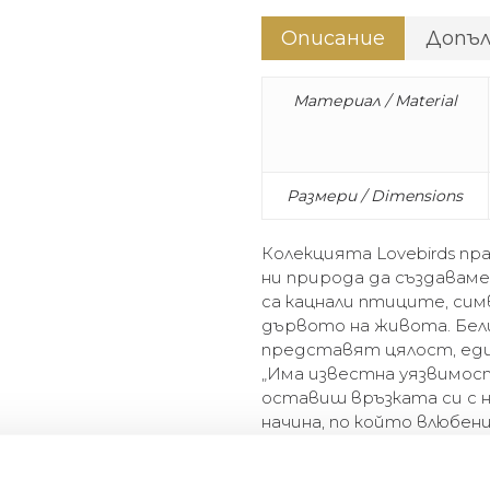
Описание
Допъ
Материал / Material
Размери / Dimensions
Колекцията Lovebirds пр
ни природа да създаваме 
са кацнали птиците, сим
дървото на живота. Бе
представят цялост, еди
„Има известна уязвимос
оставиш връзката си с 
начина, по който влюбен
природата, ухажват се, 
за цял живот по начин, т