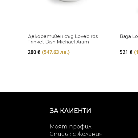
Купи
Декоративен съд Lovebirds
Ваза L
Trinket Dish Michael Aram
280
€
(547.63 лв.)
521
€
(
ЗА КЛИЕНТИ
Моят профил
Списък с желания