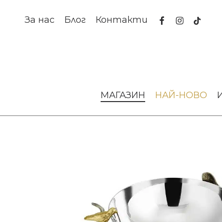
Skip
to
facebook
instagram
tiktok
За нас
Блог
Контакти
main
content
Начало
За масата
Купи
Купа Lovebirds Medium Mic
МАГАЗИН
НАЙ-НОВО