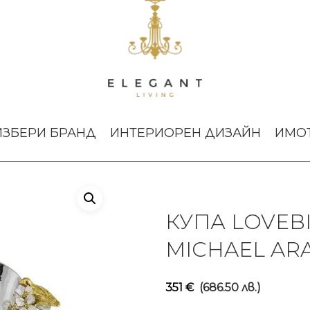
hael Aram
ИЗБЕРИ БРАНД
ИНТЕРИОРЕН ДИЗАЙН
ИМО
КУПА LOVEB
MICHAEL AR
351
€
(686.50 лв.)