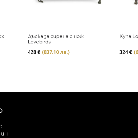
Купи
ox
Дъска за сирена с нож
Купа Lo
Lovebirds
428
€
(837.10 лв.)
324
€
(
Ю
с
зин