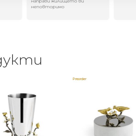
направи жилището ви
неповторимо
дукти
Preorder