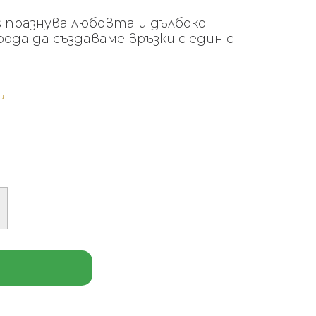
s празнува любовта и дълбоко
ода да създаваме връзки с един с
и