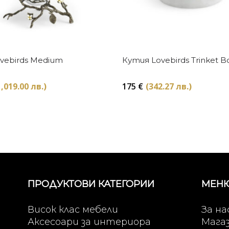
Купи
Купи
ovebirds Medium
Кутия Lovebirds Trinket B
1,019.00 лв.)
175
€
(342.27 лв.)
ПРОДУКТОВИ КАТЕГОРИИ
МЕН
Висок клас мебели
За на
Аксесоари за интериора
Мага