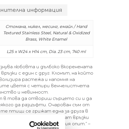
лнителна информация
Стомана, никел, месинг, емайл / Hand
Textured Stainless Steel, Natural & Oxidized
Brass, White Enamel
L25 x W24 x H14 cm, Dia. 23 cm, 740 ml
азнува любовта и дълбоко вкоренената
връзки с един с друг. Клонът, на който
волизира растежа и напомня на
лите цветя с четири венчелистчета
нство и невинност.
т в това да отвориш сърцето си и да
някого да разцъфти. Очарован съм от
ите птици се грижат една за друга в
хранят се взаимно и създават връзки
олкова паралелен на човешкия опит.” –