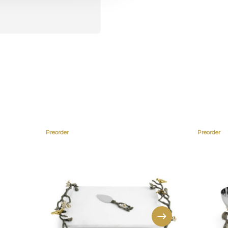
Preorder
Preorder