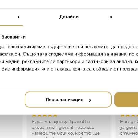
Michael Aram
The Lovebirds Collection ce
Детайли
nature in us all to bond with
perch upon symbolizes growt
white, four-petaled flowers 
 бисквитки
“There is a certain vulnerabil
да персонализираме съдържанието и рекламите, да предост
connection with someone bl
афика си. Също така споделяме информация за начина, по к
Lovebirds take care of each 
ни медии, рекламните си партньори и партньори за анализ, 
feeding each other, and creat
to the human experience.” 
т Вас информация или с такава, която са събрали от ползва
Иван Иванов
Ив
Персонализация
2020-05-20
20
Един магазин за красив и
Най-до
елегантен дом. В него ще
за дома
намерите всичко, което ще
стилн