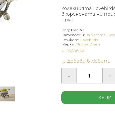
Колекцията Lovebird
вкоренената ни прир
друг.
Код:
124300
Категории:
За масата
,
Куп
Етикет:
Lovebirds
Марка:
Michael Aram
С поръчка
Добави в любими
КУПИ