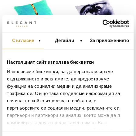
Съгласие
Детайли
За приложението
МЕБЕЛИ ЗА ДОМА И
ОФИСА
Възглавница Drill
Възглавница Eye &
ОСВЕТЛЕНИЕ
Seletti
Mouth Seletti
Настоящият сайт използва бисквитки
LALIQUE
АКСЕСОАРИ ЗА ИНТ
Original
Original
98
€
(191.67 лв.)
98
€
(191.67 лв.)
Използваме бисквитки, за да персонализираме
price
price
BACCARAT
Текущата
Текущат
69
€
69
€
(134.17 лв.)
(134.17 лв.)
ЗА МАСАТА
съдържанието и рекламите, да предоставяме
was:
was:
цена
цена
функции на социални медии и да анализираме
TOM DIXON
ТЕКСТИЛ ЗА ДОМА
98 €
98 €
е:
е:
Preorder
Изчерпан
трафика си. Също така споделяме информация за
(191.67
(191.67
MICHAEL ARAM
69 €
69 €
АРОМАТИ ЗА ДОМА
начина, по който използвате сайта ни, с
лв.).
лв.).
(134.17
(134.17
ASSOULINE
партньорските си социални медии, рекламните си
ИЗКУСТВО И КНИГИ
лв.).
лв.).
партньори и партньори за анализ, които може да я
SELETTI
ВИСОК КЛАС МЕБЕЛ
комбинират с друга предоставена им от Вас
L’OBJET
информация или с такава, която са събрали от
ЛУКСОЗНИ ГРАДИН