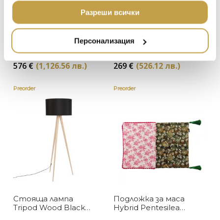
МЕБЕЛИ
ползването от Ваша страна на услугите им.
DOLCE & GABBANA C
Разреши всички
ПОДАРЪЦИ
ETHNICRAFT
НАМАЛЕНИЕ
ZUIVER
Sold Out
Стол Volante
Стояща лампа
Персонализация
Midnight Blue
Tripod Wood White
DUTCHBONE
Eichholtz
Zuiver
576
€
(1,126.56 лв.)
269
€
(526.12 лв.)
Preorder
Preorder
Стояща лампа
Подложка за маса
Tripod Wood Black
Hybrid Pentesilea
Zuiver
Seletti