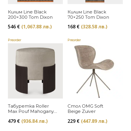
Мебели за дома и офиса
Tom Dixon
Килим Line Black
Килим Line Black
В наличност
ЦВЯТ
Намаление
200×300 Tom Dixon
70×250 Tom Dixon
Seletti
Изчерпан, с опция за поръчка
546
€
(1,067.88 лв.)
168
€
(328.58 лв.)
Бежово
Осветление
ЦЕНА
Dolce & Gabbana Casa
Preorder
Preorder
Бяло
Текстил за дома
Ethnicraft
Кафяво
Zuiver
Оранжево
Eichholtz
Розово
White Label Living
Сиво
Синьо
Табуретка Roller
Стол OMG Soft
Max Pouf Mahogany
Beige Zuiver
Dark Brown Ethnicraft
Черно
479
€
(936.84 лв.)
229
€
(447.89 лв.)