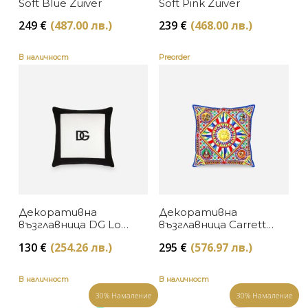
Soft Blue Zuiver
Soft Pink Zuiver
249
€
(487.00 лв.)
239
€
(468.00 лв.)
В наличност
Preorder
Декоративна
Декоративна
възглавница DG Logo
възглавница Carretto
Cotton Gabardine
Canvas Small
130
€
(254.26 лв.)
295
€
(576.97 лв.)
Small
Dolce&Gabbana
Dolce&Gabbana
В наличност
В наличност
30% Намаление
30% Намаление