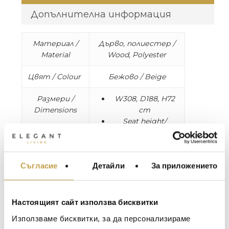
Допълнителна информация
Материал /
Дърво, полиестер /
Material
Wood, Polyester
Цвят / Colour
Бежово / Beige
Размери /
W308, D188, H72
Dimensions
cm
Seat height/
Височина на
седалката: 42 cm
Seat depth/
Съгласие
Детайли
За приложението
Дълбочина на
МЕБЕЛИ ЗА ДОМА И
седалката: 63 cm
ОФИСА
Тегло / Weight: 97
ОСВЕТЛЕНИЕ
kg
Настоящият сайт използва бисквитки
LALIQUE
АКСЕСОАРИ ЗА ИНТ
Използваме бисквитки, за да персонализираме
BACCARAT