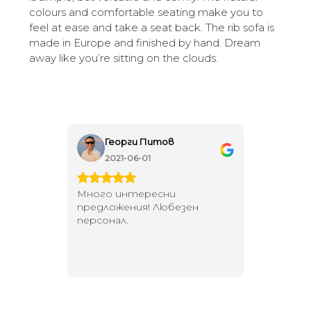
colours and comfortable seating make you to
feel at ease and take a seat back. The rib sofa is
made in Europe and finished by hand. Dream
away like you’re sitting on the clouds.
Георги Питов
Ива
2021-06-01
202
 за
Много интересни
Един маг
 на
предложения! Любезен
елегант
то за
персонал.
намерит
направи
неповт