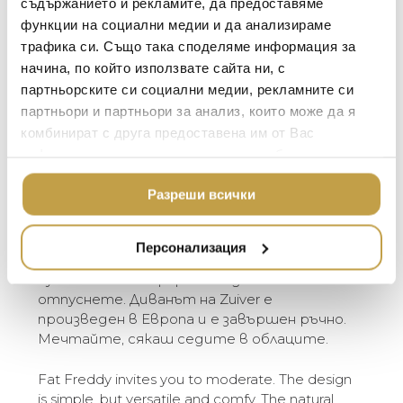
ЗА МАСАТА
съдържанието и рекламите, да предоставяме
Максимално
300 kg
функции на социални медии и да анализираме
TOM DIXON
ТЕКСТИЛ ЗА ДОМА
натоварване
трафика си. Също така споделяме информация за
/ Maximum
MICHAEL ARAM
АРОМАТИ ЗА ДОМА
начина, по който използвате сайта ни, с
weight load
ASSOULINE
партньорските си социални медии, рекламните си
ИЗКУСТВО И КНИГИ
партньори и партньори за анализ, които може да я
SELETTI
* Наш консултант ще се свърже с Вас за
ВИСОК КЛАС МЕБЕЛ
комбинират с друга предоставена им от Вас
доставката. / Our representative will contact
L’OBJET
информация или с такава, която са събрали от
ЛУКСОЗНИ ГРАДИН
you regarding delivery.
МЕБЕЛИ
ползването от Ваша страна на услугите им.
DOLCE & GABBANA C
Разреши всички
Fat Freddy ви кани да се забавлявате.
ПОДАРЪЦИ
ETHNICRAFT
Дизайнът е семпъл, но гъвкав и удобен.
НАМАЛЕНИЕ
Естествените цветове и удобните
ZUIVER
Персонализация
места за сядане ви карат да се
DUTCHBONE
чувствате комфортно и да се
отпуснете. Диванът на Zuiver е
произведен в Европа и е завършен ръчно.
Мечтайте, сякаш седите в облаците.
Fat Freddy invites you to moderate. The design
is simple, but versatile and comfy. The natural