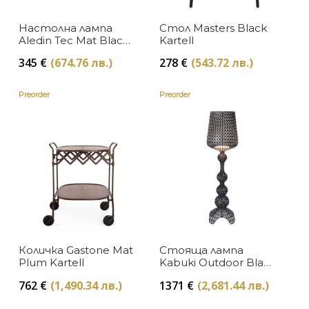
Висок клас мебели
Baccarat
Настолна лампа
Стол Masters Black
В наличност
ЦВЯТ
За масата
Aledin Tec Mat Black
Kartell
Tom Dixon
Kartell
Изчерпан, с опция за поръчка
345
€
(674.76 лв.)
278
€
(543.72 лв.)
Бежово
Изкуство и книги
ЦЕНА
Michael Aram
Preorder
Preorder
Бронзово
Луксозни градински мебели
Seletti
Мебели за дома и офиса
Бяло
L'Objet
Намаление
Жълто
Dolce & Gabbana Casa
Осветление
Златно
Frette
Подаръци
Кафяво
Culti
Текстил за дома
Медно
Количка Gastone Mat
Стояща лампа
Ethnicraft
Plum Kartell
Kabuki Outdoor Black
Kartell
Месинг
Zuiver
762
€
(1,490.34 лв.)
1371
€
(2,681.44 лв.)