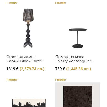
Оранжево
Arcahorn
Preorder
Preorder
Розово злато
Asiatides
Сиво
Catellani & Smith
Синьо
Cutipol
Dutchbone
Сребристо
Eichholtz
Сребърно
Стояща лампа
Помощна маса
Kabuki Black Kartell
Thierry Rectangular
Fendi Casa
Червено
Black Kartell
1319
€
(2,579.74 лв.)
739
€
(1,445.36 лв.)
Gio Bagnara
Черно
Preorder
Preorder
Kartell
Lee Broom
Mars & More