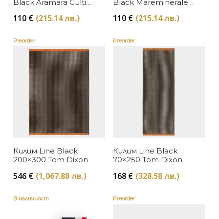
Black Aramara Culti
Black Mareminerale
Milano
Culti Milano
110
€
(215.14 лв.)
110
€
(215.14 лв.)
Preorder
Preorder
Килим Line Black
Килим Line Black
200×300 Tom Dixon
70×250 Tom Dixon
546
€
(1,067.88 лв.)
168
€
(328.58 лв.)
В наличност
Preorder