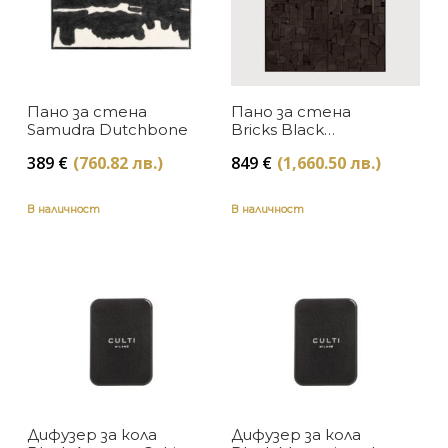
Moooi
Oluce
Пано за стена
Пано за стена
Petite Friture
Samudra Dutchbone
Bricks Black
Rectangular
Pols Potten
389
€
(760.82 лв.)
849
€
(1,660.50 лв.)
Ethnicraft
Reflection Copenhagen
В наличност
В наличност
Umage
White Label Living
Дифузер за кола
Дифузер за кола