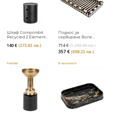
Шкаф Componibili
Поднос за
Recycled 2 Elements
сервиране Bone
Black Kartell
Horn
Original
140
€
(273.82 лв.)
714
€
(1,396.46 лв.)
price
Текуща
357
€
(698.23 лв.)
was:
цена
714 €
е:
Preorder
В наличност
(1,396.4
357 €
лв.).
(698.23
лв.).