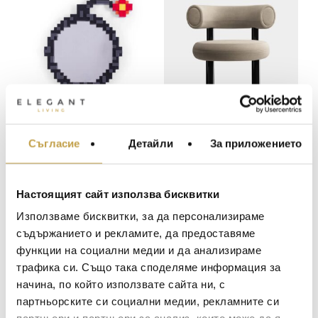
Огледало за стена
Трапезен стол Fat
Pixel Bomb Seletti
Dining Black Steel
Съгласие
Детайли
За приложението
МЕБЕЛИ ЗА ДОМА И
Linara Clay 93 Tom
ОФИСА
149
€
(291.42 лв.)
1206
€
(2,358.73 лв.)
Dixon
ОСВЕТЛЕНИЕ
Настоящият сайт използва бисквитки
Preorder
В наличност
LALIQUE
АКСЕСОАРИ ЗА ИНТ
Използваме бисквитки, за да персонализираме
BACCARAT
ЗА МАСАТА
съдържанието и рекламите, да предоставяме
функции на социални медии и да анализираме
TOM DIXON
ТЕКСТИЛ ЗА ДОМА
трафика си. Също така споделяме информация за
MICHAEL ARAM
АРОМАТИ ЗА ДОМА
начина, по който използвате сайта ни, с
ASSOULINE
партньорските си социални медии, рекламните си
ИЗКУСТВО И КНИГИ