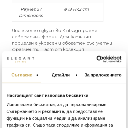
Размери /
ø 19 H7,2 cm
Dimensions
Японското изкуство Kintsugi приема
съвременни форми. Деликатният
порцелан е украсен и обогатен със златни
фрагменти, част от колекция
очарователни и неочаквани композиции.
Kintsugi Japanese art assumes contemporary
shapes. The delicate porcelain is glorified and
Съгласие
Детайли
За приложението
МЕБЕЛИ ЗА ДОМА И
enriched with gold fragments for a tableware
ОФИСА
collection made of charming and unexpected
ОСВЕТЛЕНИЕ
compositions.
Настоящият сайт използва бисквитки
LALIQUE
АКСЕСОАРИ ЗА ИНТ
Използваме бисквитки, за да персонализираме
BACCARAT
ЗА МАСАТА
съдържанието и рекламите, да предоставяме
функции на социални медии и да анализираме
TOM DIXON
ТЕКСТИЛ ЗА ДОМА
трафика си. Също така споделяме информация за
Георги Питов
Ива