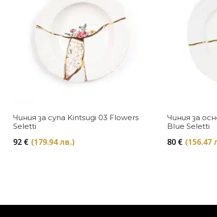
Чиния за супа Kintsugi 03 Flowers
Чиния за осн
Seletti
Blue Seletti
92
€
(179.94 лв.)
80
€
(156.47 