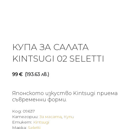
КУПА ЗА САЛАТА
KINTSUGI 02 SELETTI
99
€
(193.63 лв.)
Японското изкуство Kintsugi приема
съвременни форми.
Код:
09637
Категории:
За масата
,
Купи
Етикет:
Kintsugi
Марка:
Seletti