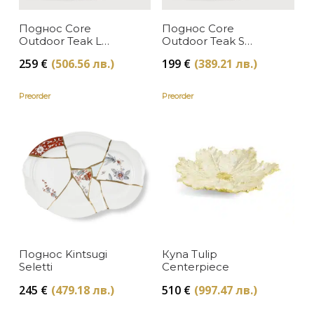
Луксозни градински мебели
Baccarat
Поднос Core
Поднос Core
В наличност
ЦВЯТ
Намаление
Outdoor Teak L
Outdoor Teak S
Michael Aram
Ethnicraft
Ethnicraft
Изчерпан, с опция за поръчка
259
€
(506.56 лв.)
199
€
(389.21 лв.)
Бежово
ЦЕНА
Seletti
Preorder
Preorder
Бяло
L'Objet
Златно
Dolce & Gabbana Casa
Кафяво
Ethnicraft
Месинг
Zuiver
Многоцветно
PINETTI
Розово
Поднос Kintsugi
Купа Tulip
Arcahorn
Seletti
Centerpiece
Сиво
Asiatides
245
€
(479.18 лв.)
510
€
(997.47 лв.)