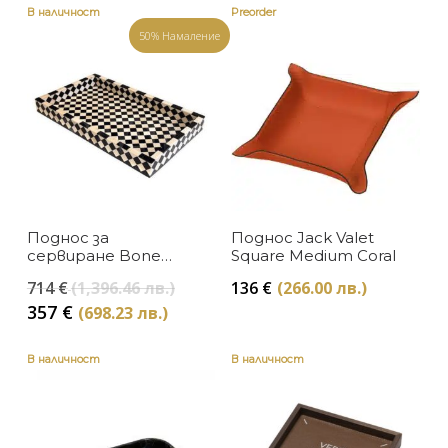
Синьо
Gio Bagnara
В наличност
Preorder
50% Намаление
Сребристо
Червено
Черно
Поднос за
Поднос Jack Valet
сервиране Bone
Square Medium Coral
Horn
Original
714
€
(1,396.46 лв.)
136
€
(266.00 лв.)
price
Текущата
357
€
(698.23 лв.)
was:
цена
714 €
е:
В наличност
В наличност
(1,396.46
357 €
лв.).
(698.23
лв.).