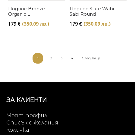
Поднос Bronze
Поднос Slate Wabi
Organic L
Sabi Round
179
€
(350.09 лв.)
179
€
(350.09 лв.)
1
2
3
4
Следваща
ЗА КЛИЕНТИ
Моят профил
Списък с желания
Количка