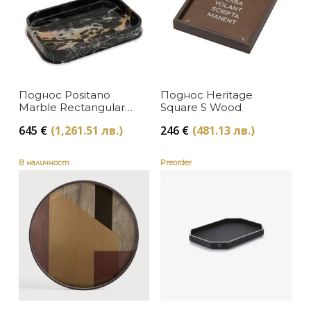
Поднос Positano
Поднос Heritage
Marble Rectangular
Square S Wood
Medium Black
645
€
(1,261.51 лв.)
246
€
(481.13 лв.)
Portoro
В наличност
Preorder