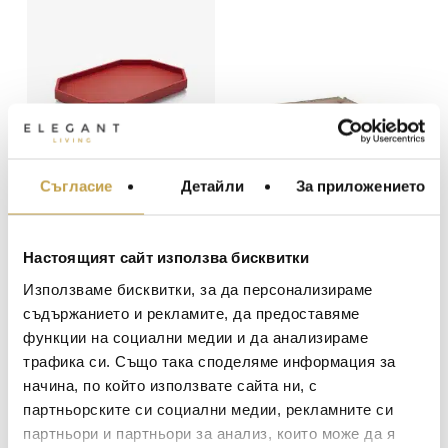
Съгласие
Детайли
За приложението
МЕБЕЛИ ЗА ДОМА И
Поднос Octogone
Декоративен
ОФИСА
Red М Baccarat
поднос Square Small
ОСВЕТЛЕНИЕ
Taupe Pinetti
473
€
(925.11 лв.)
155
€
(303.15 лв.)
Настоящият сайт използва бисквитки
LALIQUE
АКСЕСОАРИ ЗА ИНТ
Използваме бисквитки, за да персонализираме
BACCARAT
Preorder
Preorder
ЗА МАСАТА
съдържанието и рекламите, да предоставяме
функции на социални медии и да анализираме
TOM DIXON
ТЕКСТИЛ ЗА ДОМА
трафика си. Също така споделяме информация за
MICHAEL ARAM
АРОМАТИ ЗА ДОМА
начина, по който използвате сайта ни, с
ASSOULINE
партньорските си социални медии, рекламните си
ИЗКУСТВО И КНИГИ
партньори и партньори за анализ, които може да я
SELETTI