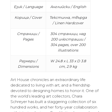
Език / Language
Английски / English
Корица / Cover
Текстилна, твърда
/ Linen Hardcover
Страници /
304 страници, над
Pages
200 илюстрации /
304 pages, over 200
illustrations
Размери /
W 24.8 x L 33 x D 3.8
Dimensions
cm, 2.9 kg
Art House chronicles an extraordinary life
dedicated to living with art, and a friendship
devoted to designing homes to honor it. One of
the world’s leading art collectors, Chara
Schreyer has built a staggering collection of six
hundred works, and her forty-year collaboration