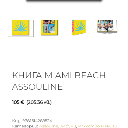
КНИГА MIAMI BEACH
ASSOULINE
105
€
(205.36 лв.)
Код:
9781614289524
Категории:
Assouline
,
Албуми
,
Изкуство и книги